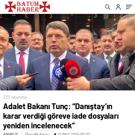
incelenecek”
233 okunma
Adalet Bakanı Tunç: “Danıştay’ın
karar verdiği göreve iade dosyaları
yeniden incelenecek”
12 Mart 2024 00:33
ABONE OL
News