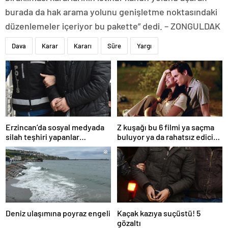
burada da hak arama yolunu genişletme noktasındaki
düzenlemeler içeriyor bu pakette” dedi. – ZONGULDAK
Dava
Karar
Kararı
Süre
Yargı
Erzincan’da sosyal medyada
Z kuşağı bu 6 filmi ya saçma
silah teşhiri yapanlar
buluyor ya da rahatsız edici
yakalandı
ve toksik!
Deniz ulaşımına poyraz engeli
Kaçak kazıya suçüstü! 5
gözaltı