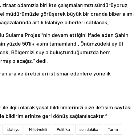
iraat odamızla birlikte çalışmalarımızı sürdürüyoruz.
nel müdürümüzle görüşerek büyük bir oranda biber alımı
ğazalarında artık İslahiye biberleri satılacak.”
uzlu Sulama Projesi”nin devam ettiğini ifade eden Şahin
2″nin yüzde 50’lik kısmı tamamlandı. Önümzüdeki eylül
ecek. Bölgemizi suyla buluşturduğumuzda hem
rmış olacağız.” dedi.
ıranlara ve üreticileri istismar edenlere yönelik
le ilgili olarak yasal bildirimlerinizi bize iletişim sayfası
de bildirimlerinize geri dönüş sağlanılacaktır.”
İslahiye
Milletvekili
Politika
son dakika
Tarım