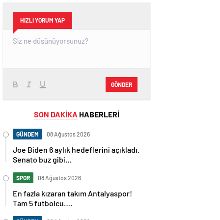
HIZLI YORUM YAP
GÖNDER
SON DAKİKA
HABERLERİ
GÜNDEM
08 Ağustos 2026
Joe Biden 6 aylık hedeflerini açıkladı.
Senato buz gibi…
SPOR
08 Ağustos 2026
En fazla kızaran takım Antalyaspor!
Tam 5 futbolcu….