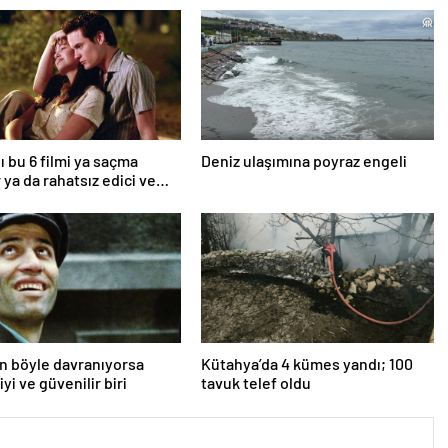
ı bu 6 filmi ya saçma
Deniz ulaşımına poyraz engeli
 ya da rahatsız edici ve
an böyle davranıyorsa
Kütahya’da 4 kümes yandı; 100
iyi ve güvenilir biri
tavuk telef oldu