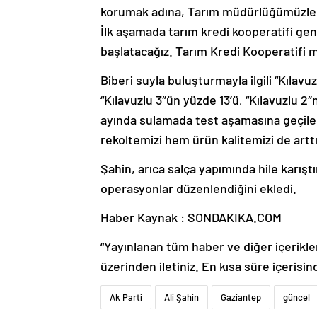
korumak adına, Tarım müdürlüğümüzle, z
İlk aşamada tarım kredi kooperatifi ge
başlatacağız. Tarım Kredi Kooperatifi ma
Biberi suyla buluşturmayla ilgili “Kılav
“Kılavuzlu 3″ün yüzde 13’ü, “Kılavuzlu 
ayında sulamada test aşamasına geçil
rekoltemizi hem ürün kalitemizi de arttı
Şahin, arıca salça yapımında hile karışt
operasyonlar düzenlendiğini ekledi.
Haber Kaynak : SONDAKIKA.COM
“Yayınlanan tüm haber ve diğer içerikler i
üzerinden iletiniz. En kısa süre içerisin
Ak Parti
Ali Şahin
Gaziantep
güncel