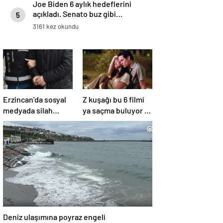
Joe Biden 6 aylık hedeflerini
açıkladı. Senato buz gibi…
5
3161 kez okundu
Erzincan’da sosyal
Z kuşağı bu 6 filmi
medyada silah
ya saçma buluyor ya
teşhiri yapanlar
da rahatsız edici ve
yakalandı
toksik!
Deniz ulaşımına poyraz engeli