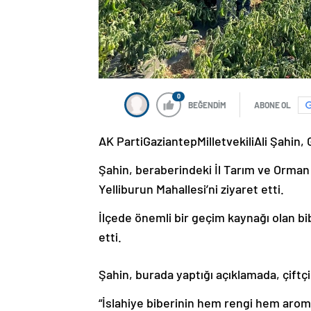
0
BEĞENDİM
ABONE OL
AK PartiGaziantepMilletvekiliAli Şahin, G
Şahin, beraberindeki İl Tarım ve Orman 
Yelliburun Mahallesi’ni ziyaret etti.
İlçede önemli bir geçim kaynağı olan bib
etti.
Şahin, burada yaptığı açıklamada, çiftç
“İslahiye biberinin hem rengi hem aromas