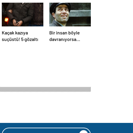
Kaçak kazıya
Bir insan böyle
suçüstü! 5 gözaltı
davranıyorsa
aslında iyi ve
güvenilir biri