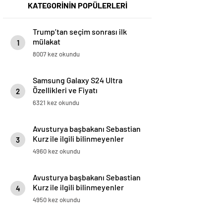
KATEGORİNİN POPÜLERLERİ
Trump’tan seçim sonrası ilk
mülakat
1
8007 kez okundu
Samsung Galaxy S24 Ultra
Özellikleri ve Fiyatı
2
6321 kez okundu
Avusturya başbakanı Sebastian
Kurz ile ilgili bilinmeyenler
3
4960 kez okundu
Avusturya başbakanı Sebastian
Kurz ile ilgili bilinmeyenler
4
4950 kez okundu