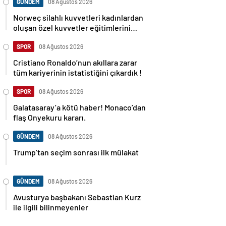
GÜNDEM
08 Ağustos 2026
Norweç silahlı kuvvetleri kadınlardan
oluşan özel kuvvetler eğitimlerini
başlattı.
SPOR
08 Ağustos 2026
Cristiano Ronaldo’nun akıllara zarar
tüm kariyerinin istatistiğini çıkardık !
SPOR
08 Ağustos 2026
Galatasaray’a kötü haber! Monaco’dan
flaş Onyekuru kararı.
GÜNDEM
08 Ağustos 2026
Trump’tan seçim sonrası ilk mülakat
GÜNDEM
08 Ağustos 2026
Avusturya başbakanı Sebastian Kurz
ile ilgili bilinmeyenler