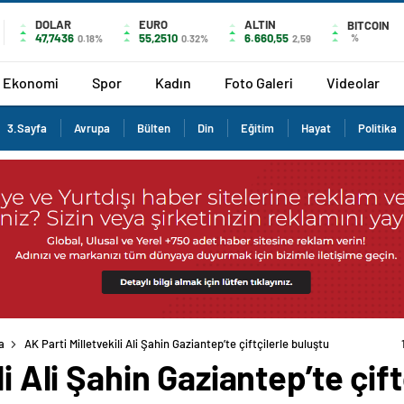
DOLAR
EURO
ALTIN
BITCOIN
47,7436
55,2510
6.660,55
%
0.18%
0.32%
2,59
Ekonomi
Spor
Kadın
Foto Galeri
Videolar
3.Sayfa
Avrupa
Bülten
Din
Eğitim
Hayat
Politika
a
AK Parti Milletvekili Ali Şahin Gaziantep’te çiftçilerle buluştu
li Ali Şahin Gaziantep’te çif