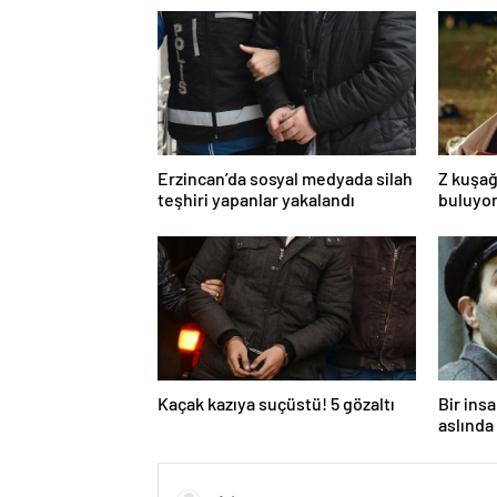
Erzincan’da sosyal medyada silah
Z kuşağ
teşhiri yapanlar yakalandı
buluyor
toksik!
Kaçak kazıya suçüstü! 5 gözaltı
Bir ins
aslında 