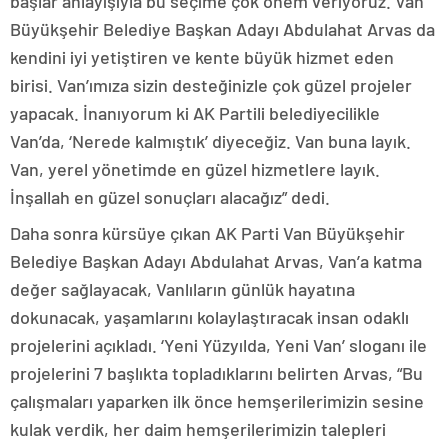
başlar anlayışıyla bu seçime çok önem veriyoruz. Van
Büyükşehir Belediye Başkan Adayı Abdulahat Arvas da
kendini iyi yetiştiren ve kente büyük hizmet eden
birisi. Van’ımıza sizin desteğinizle çok güzel projeler
yapacak. İnanıyorum ki AK Partili belediyecilikle
Van’da, ‘Nerede kalmıştık’ diyeceğiz. Van buna layık.
Van, yerel yönetimde en güzel hizmetlere layık.
İnşallah en güzel sonuçları alacağız” dedi.
Daha sonra kürsüye çıkan AK Parti Van Büyükşehir
Belediye Başkan Adayı Abdulahat Arvas, Van’a katma
değer sağlayacak, Vanlıların günlük hayatına
dokunacak, yaşamlarını kolaylaştıracak insan odaklı
projelerini açıkladı. ‘Yeni Yüzyılda, Yeni Van’ sloganı ile
projelerini 7 başlıkta topladıklarını belirten Arvas, “Bu
çalışmaları yaparken ilk önce hemşerilerimizin sesine
kulak verdik, her daim hemşerilerimizin talepleri