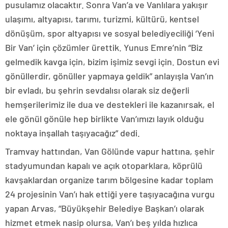
pusulamız olacaktır. Sonra Van’a ve Vanlılara yakışır
ulaşımı, altyapısı, tarımı, turizmi, kültürü, kentsel
dönüşüm, spor altyapısı ve sosyal belediyeciliği ‘Yeni
Bir Van’ için çözümler ürettik. Yunus Emre’nin “Biz
gelmedik kavga için, bizim işimiz sevgi için. Dostun evi
gönüllerdir, gönüller yapmaya geldik” anlayışla Van’ın
bir evladı, bu şehrin sevdalısı olarak siz değerli
hemşerilerimiz ile dua ve destekleri ile kazanırsak, el
ele gönül gönüle hep birlikte Van’ımızı layık olduğu
noktaya inşallah taşıyacağız” dedi.
Tramvay hattından, Van Gölünde vapur hattına, şehir
stadyumundan kapalı ve açık otoparklara, köprülü
kavşaklardan organize tarım bölgesine kadar toplam
24 projesinin Van’ı hak ettiği yere taşıyacağına vurgu
yapan Arvas, “Büyükşehir Belediye Başkan’ı olarak
hizmet etmek nasip olursa, Van’ı beş yılda hızlıca