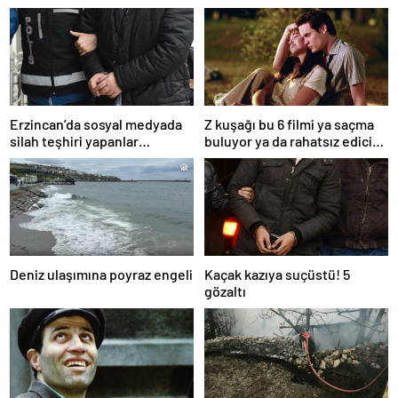
Erzincan’da sosyal medyada
Z kuşağı bu 6 filmi ya saçma
silah teşhiri yapanlar
buluyor ya da rahatsız edici
yakalandı
ve toksik!
Deniz ulaşımına poyraz engeli
Kaçak kazıya suçüstü! 5
gözaltı