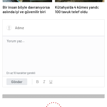
Bir insan böyle davranıyorsa
Kütahya’da 4 kümes yandı;
aslında iyi ve güvenilir biri
100 tavuk telef oldu
En az 10 karakter gerekli
Gönder