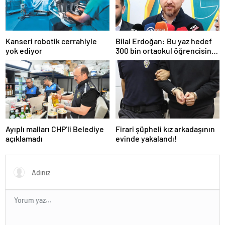
Kanseri robotik cerrahiyle
Bilal Erdoğan: Bu yaz hedef
yok ediyor
300 bin ortaokul öğrencisini
yaz okullarında ağırlamak
Ayıplı malları CHP’li Belediye
Firari şüpheli kız arkadaşının
açıklamadı
evinde yakalandı!