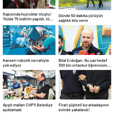
Kapısında kuyruklar oluştu!
Günde 50 dakika yürüyün
Yüzde 75 indirim yapıldı, tüm
sağlıklı kilo verin
ürünler kapış kapış gitti
Kanseri robotik cerrahiyle
Bilal Erdoğan: Bu yaz hedef
yok ediyor
300 bin ortaokul öğrencisini
yaz okullarında ağırlamak
Ayıplı malları CHP’li Belediye
Firari şüpheli kız arkadaşının
açıklamadı
evinde yakalandı!