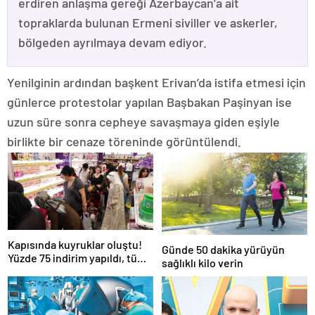
erdiren anlaşma gereği Azerbaycan’a ait
topraklarda bulunan Ermeni siviller ve askerler,
bölgeden ayrılmaya devam ediyor.
Yenilginin ardından başkent Erivan’da istifa etmesi için
günlerce protestolar yapılan Başbakan Paşinyan ise
uzun süre sonra cepheye savaşmaya giden eşiyle
birlikte bir cenaze töreninde görüntülendi.
Kapısında kuyruklar oluştu!
Günde 50 dakika yürüyün
Yüzde 75 indirim yapıldı, tüm
sağlıklı kilo verin
ürünler kapış kapış gitti