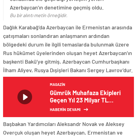
Azerbaycan’ın denetimine geçmiş oldu.
Bu bir alıntı metin örneğidir.
Dağlık Karabağ’da Azerbaycan ile Ermenistan arasında
çatışmaları sonlandıran anlaşmanın ardından
bölgedeki durum ile ilgili temaslarda bulunmak üzere
Rus hükümet üyelerinden oluşan heyet Azerbaycan’ın
başkenti Bakü’ye gitmiş, Azerbaycan Cumhurbaşkanı
İlham Aliyev, Rusya Dışişleri Bakanı Sergey Lavrov’dur.
MAGAZIN
Gümrük Muhafaza Ekipleri
Geçen Yıl 23 Milyar TL
Değerinde Kaçak Ticari Eşya
HABERİN DEVAMI
ve Uyuşturucu Ele Geçirdi
Başbakan Yardımcıları Aleksandr Novak ve Aleksey
Overçuk oluşan heyet Azerbaycan, Ermenistan ve