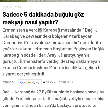
997 okunma
Sadece 5 dakikada buğulu göz
makyajı nasıl yapılır?
Ermenistan'a verdiği Karabağ mesajında “ Dağlık
Karabağ ve çevresindeki bölgeler Azerbaycan
Cumhuriyeti'nin ayrılmaz bir parçasıdır” dedi. İstifa
çağrılarını kabul etmeyen Başbakan Paşinyan Dağlık
karabağ'ın sözde lideri Arayik Harutyunyan'la
görüştü. Ermenistan'a verdiği desteği saklamayan
Fransa Cumhurbaşkanı Macron ise dikkat çeken bir
ziyaret gerçekleştirdi.
27 Kasım 2020 17:11
ABONE OL
News
Dağlık Karabağ’da 27 Eylül tarihinde başlayan savaş 44
günde Ermenistan’ın tarihi mağlubiyetiyle sona ermiş,
yenilginin ardından Erivan’da başlayan protestolar