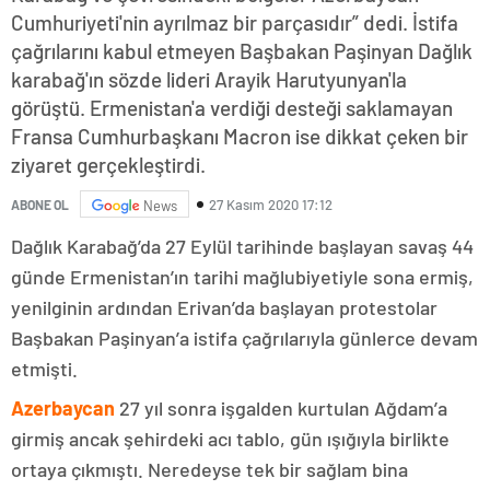
Cumhuriyeti'nin ayrılmaz bir parçasıdır” dedi. İstifa
çağrılarını kabul etmeyen Başbakan Paşinyan Dağlık
karabağ'ın sözde lideri Arayik Harutyunyan'la
görüştü. Ermenistan'a verdiği desteği saklamayan
Fransa Cumhurbaşkanı Macron ise dikkat çeken bir
ziyaret gerçekleştirdi.
27 Kasım 2020 17:12
ABONE OL
News
Dağlık Karabağ’da 27 Eylül tarihinde başlayan savaş 44
günde Ermenistan’ın tarihi mağlubiyetiyle sona ermiş,
yenilginin ardından Erivan’da başlayan protestolar
Başbakan Paşinyan’a istifa çağrılarıyla günlerce devam
etmişti.
Azerbaycan
27 yıl sonra işgalden kurtulan Ağdam’a
girmiş ancak şehirdeki acı tablo, gün ışığıyla birlikte
ortaya çıkmıştı. Neredeyse tek bir sağlam bina