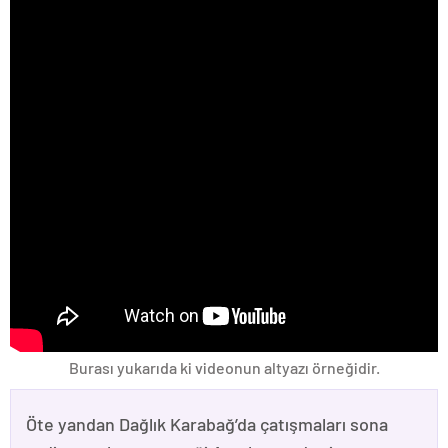
Burası yukarıda ki videonun altyazı örneğidir.
Öte yandan Dağlık Karabağ’da çatışmaları sona