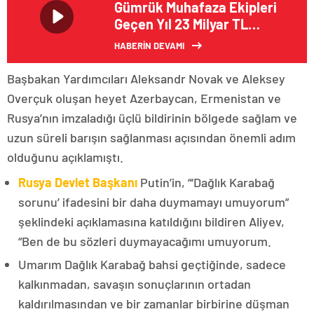
Gümrük Muhafaza Ekipleri
Geçen Yıl 23 Milyar TL
Değerinde Kaçak Ticari Eşya
HABERİN DEVAMI
ve Uyuşturucu Ele Geçirdi
Başbakan Yardımcıları Aleksandr Novak ve Aleksey
Overçuk oluşan heyet Azerbaycan, Ermenistan ve
Rusya’nın imzaladığı üçlü bildirinin bölgede sağlam ve
uzun süreli barışın sağlanması açısından önemli adım
olduğunu açıklamıştı.
Rusya Devlet Başkanı
Putin’in, “‘Dağlık Karabağ
sorunu’ ifadesini bir daha duymamayı umuyorum”
şeklindeki açıklamasına katıldığını bildiren Aliyev,
“Ben de bu sözleri duymayacağımı umuyorum.
Umarım Dağlık Karabağ bahsi geçtiğinde, sadece
kalkınmadan, savaşın sonuçlarının ortadan
kaldırılmasından ve bir zamanlar birbirine düşman