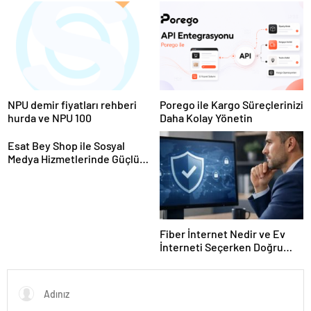
Ekipman ve Ürün Seçimi
Hayvan Ürünleri
NPU demir fiyatları rehberi
Porego ile Kargo Süreçlerinizi
hurda ve NPU 100
Daha Kolay Yönetin
Esat Bey Shop ile Sosyal
Medya Hizmetlerinde Güçlü
Panel Deneyimi
Fiber İnternet Nedir ve Ev
İnterneti Seçerken Doğru
Kararı Nasıl Verirsiniz