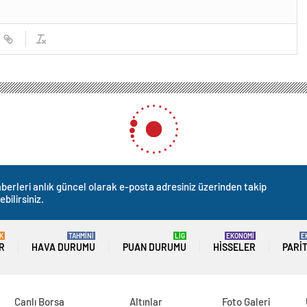
berleri anlık güncel olarak e-posta adresiniz üzerinden takip
ebilirsiniz.
K
TAHMİNİ
LİG
EKONOMİ
E
R
HAVA DURUMU
PUAN DURUMU
HISSELER
PARI
Canlı Borsa
Altınlar
Foto Galeri