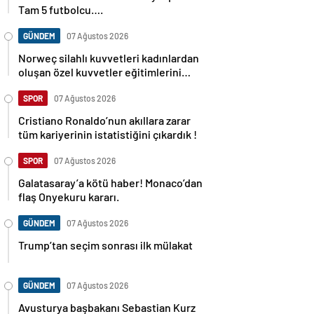
Tam 5 futbolcu….
GÜNDEM
07 Ağustos 2026
Norweç silahlı kuvvetleri kadınlardan
oluşan özel kuvvetler eğitimlerini
başlattı.
SPOR
07 Ağustos 2026
Cristiano Ronaldo’nun akıllara zarar
tüm kariyerinin istatistiğini çıkardık !
SPOR
07 Ağustos 2026
Galatasaray’a kötü haber! Monaco’dan
flaş Onyekuru kararı.
GÜNDEM
07 Ağustos 2026
Trump’tan seçim sonrası ilk mülakat
GÜNDEM
07 Ağustos 2026
Avusturya başbakanı Sebastian Kurz