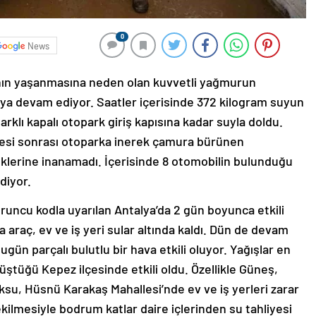
0
News
kının yaşanmasına neden olan kuvvetli yağmurun
aya devam ediyor. Saatler içerisinde 372 kilogram suyun
arklı kapalı otopark giriş kapısına kadar suyla doldu.
esi sonrası otoparka inerek çamura bürünen
klerine inanamadı. İçerisinde 8 otomobilin bulunduğu
diyor.
runcu kodla uyarılan Antalya’da 2 gün boyunca etkili
 araç, ev ve iş yeri sular altında kaldı. Dün de devam
ün parçalı bulutlu bir hava etkili oluyor. Yağışlar en
tüğü Kepez ilçesinde etkili oldu. Özellikle Güneş,
ksu, Hüsnü Karakaş Mahallesi’nde ev ve iş yerleri zarar
ekilmesiyle bodrum katlar daire içlerinden su tahliyesi