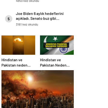
4950 kez okundu
Joe Biden 6 aylık hedeflerini
açıkladı. Senato buz gibi…
5
3161 kez okundu
Hindistan ve
Hindistan ve
Pakistan neden
Pakistan Neden
savaşıyor?
Savaşıyor? Keşmir
Sorunu Nedir?
Neden Savaş
Başladı? İşte
Hindistan Pakistan
Savaşının Tarihçesi!