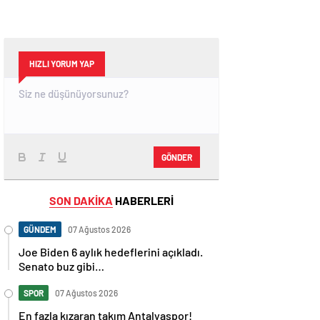
HIZLI YORUM YAP
GÖNDER
SON DAKİKA
HABERLERİ
GÜNDEM
07 Ağustos 2026
Joe Biden 6 aylık hedeflerini açıkladı.
Senato buz gibi…
SPOR
07 Ağustos 2026
En fazla kızaran takım Antalyaspor!