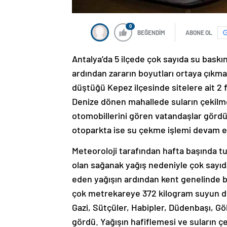
0
BEĞENDİM
ABONE OL
Antalya’da 5 ilçede çok sayıda su bas
ardından zararın boyutları ortaya çıkm
düştüğü Kepez ilçesinde sitelere ait 2 f
Denize dönen mahallede suların çekilm
otomobillerini gören vatandaşlar gördü
otoparkta ise su çekme işlemi devam e
Meteoroloji tarafından hafta başında tu
olan sağanak yağış nedeniyle çok sayıda
eden yağışın ardından kent genelinde bug
çok metrekareye 372 kilogram suyun düş
Gazi, Sütçüler, Habipler, Düdenbaşı, Gö
gördü. Yağışın hafiflemesi ve suların ç