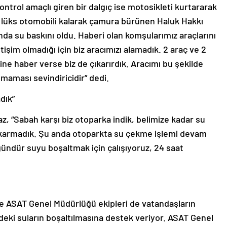
ntrol amaçlı giren bir dalgıç ise motosikleti kurtararak
de lüks otomobili kalarak çamura bürünen Haluk Hakkı
nda su baskını oldu. Haberi olan komşularımız araçlarını
etişim olmadığı için biz aracımızı alamadık. 2 araç ve 2
ine haber verse biz de çıkarırdık. Aracımı bu şekilde
aması sevindiricidir” dedi.
dık”
z, “Sabah karşı biz otoparka indik, belimize kadar su
çıkarmadık. Şu anda otoparkta su çekme işlemi devam
gündür suyu boşaltmak için çalışıyoruz, 24 saat
ve ASAT Genel Müdürlüğü ekipleri de vatandaşların
ndeki suların boşaltılmasına destek veriyor. ASAT Genel