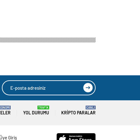
KONOMİ
TRAFİK
CANLI
TELER
YOL DURUMU
KRIPTO PARALAR
Üye Giriş