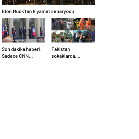
Elon Musk’tan kıyamet senaryosu
Son dakika haberi:
Pakistan
Sadece CNN
sokaklarda,
TÜRK’te: Şara
Hindistan
Elize’de! Suriye
tatbikatta: “Ateşle
Lideri, Macron ile
oynuyor”
görüşüyor