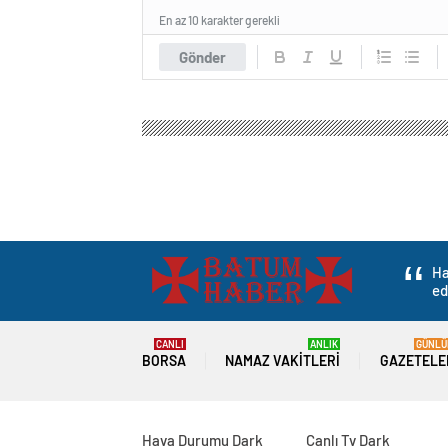
En az 10 karakter gerekli
Gönder
Ha
ed
CANLI
ANLIK
GÜNLÜ
BORSA
NAMAZ VAKITLERI
GAZETELE
Hava Durumu Dark
Canlı Tv Dark