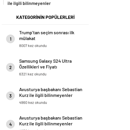
ile ilgili bilinmeyenler
KATEGORİNİN POPÜLERLERİ
Trump’tan seçim sonrası ilk
mülakat
1
8007 kez okundu
Samsung Galaxy S24 Ultra
Özellikleri ve Fiyatı
2
6321 kez okundu
Avusturya başbakanı Sebastian
Kurz ile ilgili bilinmeyenler
3
4960 kez okundu
Avusturya başbakanı Sebastian
Kurz ile ilgili bilinmeyenler
4