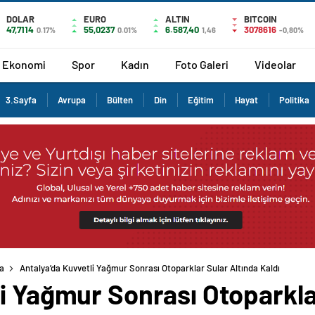
DOLAR
EURO
ALTIN
BITCOIN
47,7114
55,0237
6.587,40
3078616
0.17%
0.01%
1,46
-0,80%
Ekonomi
Spor
Kadın
Foto Galeri
Videolar
3.Sayfa
Avrupa
Bülten
Din
Eğitim
Hayat
Politika
a
Antalya’da Kuvvetli Yağmur Sonrası Otoparklar Sular Altında Kaldı
i Yağmur Sonrası Otoparkla