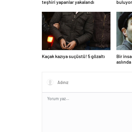
teşhiri yapanlar yakalandı
buluyor
toksik!
Kaçak kazıya suçüstü! 5 gözaltı
Bir ins
aslında 