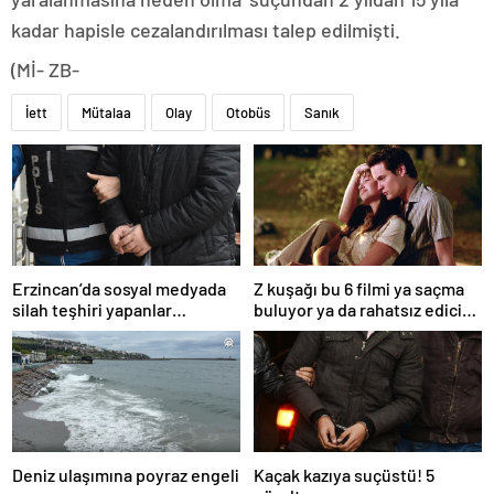
kadar hapisle cezalandırılması talep edilmişti.
(Mİ- ZB-
İett
Mütalaa
Olay
Otobüs
Sanık
Erzincan’da sosyal medyada
Z kuşağı bu 6 filmi ya saçma
silah teşhiri yapanlar
buluyor ya da rahatsız edici
yakalandı
ve toksik!
Deniz ulaşımına poyraz engeli
Kaçak kazıya suçüstü! 5