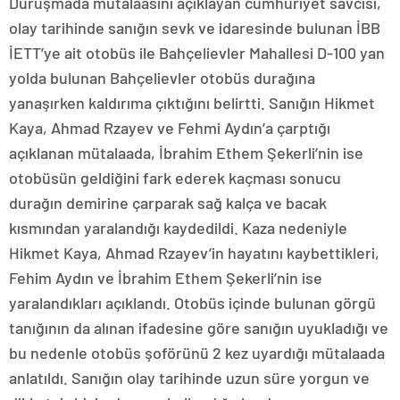
Duruşmada mütalaasını açıklayan cumhuriyet savcısı,
olay tarihinde sanığın sevk ve idaresinde bulunan İBB
İETT’ye ait otobüs ile Bahçelievler Mahallesi D-100 yan
yolda bulunan Bahçelievler otobüs durağına
yanaşırken kaldırıma çıktığını belirtti. Sanığın Hikmet
Kaya, Ahmad Rzayev ve Fehmi Aydın’a çarptığı
açıklanan mütalaada, İbrahim Ethem Şekerli’nin ise
otobüsün geldiğini fark ederek kaçması sonucu
durağın demirine çarparak sağ kalça ve bacak
kısmından yaralandığı kaydedildi. Kaza nedeniyle
Hikmet Kaya, Ahmad Rzayev’in hayatını kaybettikleri,
Fehim Aydın ve İbrahim Ethem Şekerli’nin ise
yaralandıkları açıklandı. Otobüs içinde bulunan görgü
tanığının da alınan ifadesine göre sanığın uyukladığı ve
bu nedenle otobüs şoförünü 2 kez uyardığı mütalaada
anlatıldı. Sanığın olay tarihinde uzun süre yorgun ve