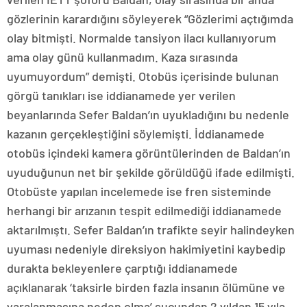
gözlerinin karardığını söyleyerek “Gözlerimi açtığımda
olay bitmişti. Normalde tansiyon ilacı kullanıyorum
ama olay günü kullanmadım. Kaza sırasında
uyumuyordum” demişti. Otobüs içerisinde bulunan
görgü tanıkları ise iddianamede yer verilen
beyanlarında Sefer Baldan’ın uyukladığını bu nedenle
kazanın gerçekleştiğini söylemişti. İddianamede
otobüs içindeki kamera görüntülerinden de Baldan’ın
uyuduğunun net bir şekilde görüldüğü ifade edilmişti.
Otobüste yapılan incelemede ise fren sisteminde
herhangi bir arızanın tespit edilmediği iddianamede
aktarılmıştı. Sefer Baldan’ın trafikte seyir halindeyken
uyuması nedeniyle direksiyon hakimiyetini kaybedip
durakta bekleyenlere çarptığı iddianamede
açıklanarak ‘taksirle birden fazla insanın ölümüne ve
yaralanmasına neden olma’ suçundan 2 yıldan 15 yıla