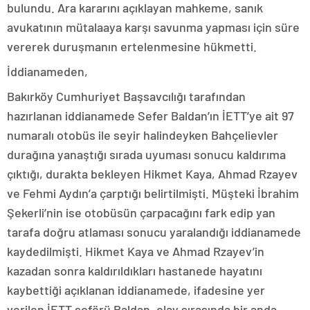
bulundu. Ara kararını açıklayan mahkeme, sanık
avukatının mütalaaya karşı savunma yapması için süre
vererek duruşmanın ertelenmesine hükmetti.
İddianameden,
Bakırköy Cumhuriyet Başsavcılığı tarafından
hazırlanan iddianamede Sefer Baldan’ın İETT’ye ait 97
numaralı otobüs ile seyir halindeyken Bahçelievler
durağına yanaştığı sırada uyuması sonucu kaldırıma
çıktığı, durakta bekleyen Hikmet Kaya, Ahmad Rzayev
ve Fehmi Aydın’a çarptığı belirtilmişti. Müşteki İbrahim
Şekerli’nin ise otobüsün çarpacağını fark edip yan
tarafa doğru atlaması sonucu yaralandığı iddianamede
kaydedilmişti. Hikmet Kaya ve Ahmad Rzayev’in
kazadan sonra kaldırıldıkları hastanede hayatını
kaybettiği açıklanan iddianamede, ifadesine yer
verilen İETT şoförü Baldan, olay sırasında bir anda