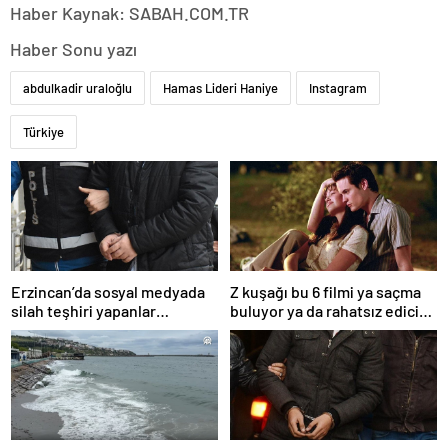
Haber Kaynak: SABAH.COM.TR
Haber Sonu yazı
abdulkadir uraloğlu
Hamas Lideri Haniye
Instagram
Türkiye
Erzincan’da sosyal medyada
Z kuşağı bu 6 filmi ya saçma
silah teşhiri yapanlar
buluyor ya da rahatsız edici
yakalandı
ve toksik!