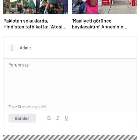
Pakistan sokaklarda,
‘Maaliyeti görünce
Hindistan tatbikatta: “Ateşle
bayılacaktım’ Annesinin
oynuyor”
telefonundan 70 bin tane
lolipop aldı
En az 10 karakter gerekli
Gönder