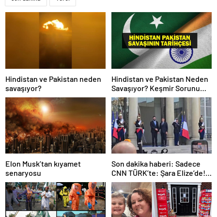
Hindistan ve Pakistan neden
Hindistan ve Pakistan Neden
savaşıyor?
Savaşıyor? Keşmir Sorunu
Nedir? Neden Savaş Başladı?
İşte Hindistan Pakistan
Savaşının Tarihçesi!
Elon Musk’tan kıyamet
Son dakika haberi: Sadece
senaryosu
CNN TÜRK’te: Şara Elize’de!
Suriye Lideri, Macron ile
görüşüyor