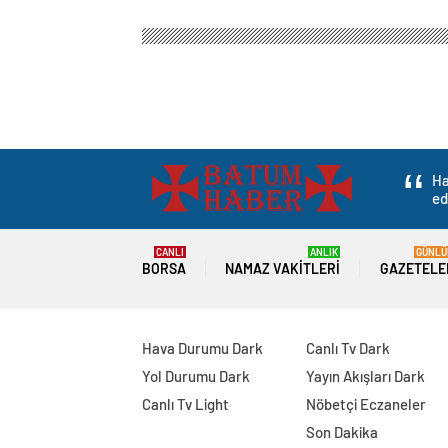
Batum Haber – Gürcistan Haber
Gündem
Eğitim
Muğla’da Öğrenci 