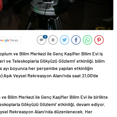
0
News
lum ve Bilim Merkezi ile Genç Kaşifler Bilim Evi iş
eri ve Teleskoplarla Gökyüzü Gözlemi’ etkinliği, bilim
tos ayı boyunca her perşembe yapılan etkinliğin
 Aşık Veysel Rekreasyon Alanı’nda saat 21.00’de
 Bilim Merkezi ile Genç Kaşifler Bilim Evi ile birlikte
leskoplarla Gökyüzü Gözlemi’ etkinliği, devam ediyor.
Veysel Rekreasyon Alanı’nda düzenlenecek. Her
arısına kadar süren programda, katılımcılar hem bilim