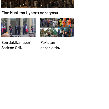
Elon Musk’tan kıyamet senaryosu
Son dakika haberi:
Pakistan
Sadece CNN
sokaklarda,
TÜRK’te: Şara
Hindistan
Elize’de! Suriye
tatbikatta: “Ateşle
Lideri, Macron ile
oynuyor”
görüşüyor