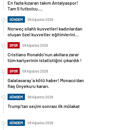
Tam 5 futbolcu….
GÜNDEM
09 Ağustos 2026
Norweç silahlı kuvvetleri kadınlardan
oluşan özel kuvvetler eğitimlerini
başlattı.
SPOR
09 Ağustos 2026
Cristiano Ronaldo’nun akıllara zarar
tüm kariyerinin istatistiğini çıkardık !
SPOR
09 Ağustos 2026
Galatasaray’a kötü haber! Monaco’dan
flaş Onyekuru kararı.
GÜNDEM
09 Ağustos 2026
Trump’tan seçim sonrası ilk mülakat
GÜNDEM
09 Ağustos 2026
Avusturya başbakanı Sebastian Kurz