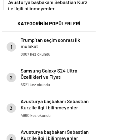
ile ilgili bilinmeyenler
KATEGORİNİN POPÜLERLERİ
Trump’tan seçim sonrası ilk
mülakat
1
8007 kez okundu
Samsung Galaxy S24 Ultra
Özellikleri ve Fiyatı
2
6321 kez okundu
Avusturya başbakanı Sebastian
Kurz ile ilgili bilinmeyenler
3
4960 kez okundu
Avusturya başbakanı Sebastian
Kurz ile ilgili bilinmeyenler
4