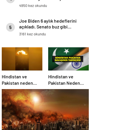
4950 kez okundu
Joe Biden 6 aylık hedeflerini
açıkladı. Senato buz gibi…
5
3161 kez okundu
Hindistan ve
Hindistan ve
Pakistan neden
Pakistan Neden
savaşıyor?
Savaşıyor? Keşmir
Sorunu Nedir?
Neden Savaş
Başladı? İşte
Hindistan Pakistan
Savaşının Tarihçesi!