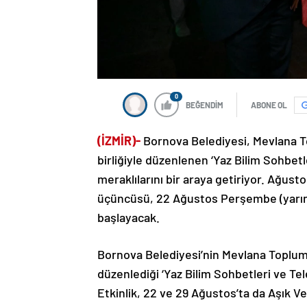
0
BEĞENDİM
ABONE OL
(İZMİR)-
Bornova Belediyesi, Mevlana Top
birliğiyle düzenlenen ‘Yaz Bilim Sohbetl
meraklılarını bir araya getiriyor. Ağus
üçüncüsü, 22 Ağustos Perşembe (yarın)
başlayacak.
Bornova Belediyesi’nin Mevlana Toplum ve
düzenlediği ‘Yaz Bilim Sohbetleri ve Te
Etkinlik, 22 ve 29 Ağustos’ta da Aşık 
Perşembe akşamı saat 21.00’den gece y