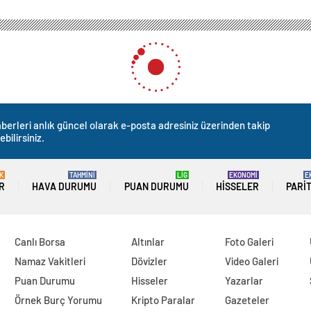
Muğla’da Öğrenci Taşımacılığına Yeni Düzenlemeler
Taşımacılığına Yeni Düzenle