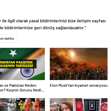
le ilgili olarak yasal bildirimlerinizi bize iletişim sayfası
de bildirimlerinize geri dönüş sağlanılacaktır.”
son dakika
an ve Pakistan Neden
Elon Musk’tan kıyamet senaryosu
or? Keşmir Sorunu Nedir?
avaş Başladı? İşte
an Pakistan Savaşının
si!