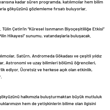
rla gökyüzünü gözlemleme fırsatı buluyorlar.
ülin Çetin’in “Küresel Isınmanın Biyoçeşitliliğe Etkisi”
Pilin Hikayesi” sunumu, vatandaşlarla buluşacak.
ılımcılar, Satürn, Andromeda Gökadası ve çeşitli yıldız
r. Astronomi ve uzay bilimleri bölümü öğrencileri,
lik ediyor. Ücretsiz ve herkese açık olan etkinlik,
r.
e gökyüzünü halkımızla buluşturmaktan büyük mutluluk
klarımızın hem de yetişkinlerin bilime olan ilgisini