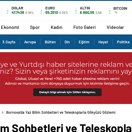
DOLAR
EURO
ALTIN
BITCOIN
47,7436
55,2510
6.660,55
%
0.18%
0.32%
2,59
Ekonomi
Spor
Kadın
Foto Galeri
Videolar
3.Sayfa
Avrupa
Bülten
Din
Eğitim
Hayat
Politika
Bornova’da Yaz Bilim Sohbetleri ve Teleskoplarla Gökyüzü Gözlemi Etkinliği
im Sohbetleri ve Teleskopl