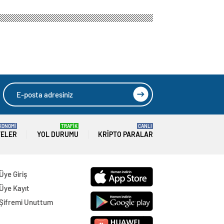
meler
HIZLI YORUM YAP
GÖNDER
SON DAKİKA
HABERLERİ
GÜNDEM
09 Ağustos 2026
Joe Biden 6 aylık hedeflerini açıkladı.
Senato buz gibi…