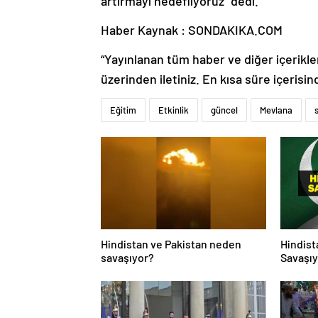
Haber Kaynak : SONDAKIKA.COM
“Yayınlanan tüm haber ve diğer içerikler i
üzerinden iletiniz. En kısa süre içerisin
Eğitim
Etkinlik
güncel
Mevlana
Hindistan ve Pakistan neden
Hindist
savaşıyor?
Savaşıy
Neden S
Hindist
Tarihçe