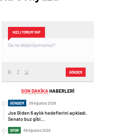
HIZLI YORUM YAP
GÖNDER
SON DAKİKA
HABERLERİ
GÜNDEM
09 Ağustos 2026
Joe Biden 6 aylık hedeflerini açıkladı.
Senato buz gibi…
SPOR
09 Ağustos 2026
En fazla kızaran takım Antalyaspor!