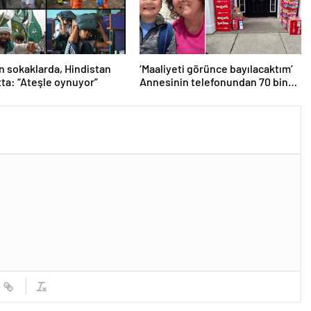
n sokaklarda, Hindistan
‘Maaliyeti görünce bayılacaktım’
tta: “Ateşle oynuyor”
Annesinin telefonundan 70 bin
tane lolipop aldı