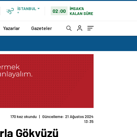
İMSAK'A
İSTANBUL
02:00
KALAN SÜRE
°
Yazarlar
Gazeteler
arla Gökyüzü