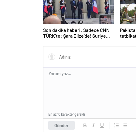
Son dakika haberi: Sadece CNN
Pakista
TÜRK’te: Şara Elize’de! Suriye
tatbika
Lideri, Macron ile görüşüyor
En az 10 karakter gerekli
Gönder