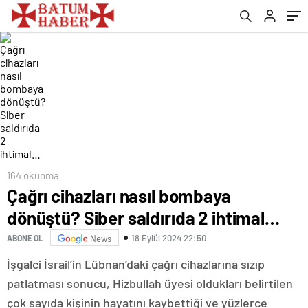
164 okunma
Çağrı cihazları nasıl bombaya
dönüştü? Siber saldırıda 2 ihtimal…
18 Eylül 2024 22:50
ABONE OL
News
İşgalci İsrail’in Lübnan’daki çağrı cihazlarına sızıp
patlatması sonucu, Hizbullah üyesi oldukları belirtilen
çok sayıda kişinin hayatını kaybettiği ve yüzlerce