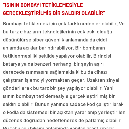
“ISININ BOMBAYI TETİKLEMESİYLE
GERÇEKLEŞTİRİLMİŞ BİR SALDIRI OLABİLİR”
Bombayı tetiklemek için çok farklı nedenler olabilir. Ve
bu tarz cihazların teknolojilerinin çok eski olduğu
düşünülürse siber güvenlik anlamında da ciddi
anlamda açıklar barındırabiliyor. Bir bombanın
tetiklenmesi iki şekilde yapılıyor olabilir. Birincisi
batarya ya da benzeri herhangi bir şeyin aşırı
derecede ısınmasını sağlamakla ki bu da cihazı
çalıştıran işlemciyi yormaktan geçer. Uzaktan sinyal
gönderilerek bu tarz bir şey yapılıyor olabilir. Yani
ısının bombayı tetiklemesiyle gerçekleştirilmiş bir
saldırı olabilir. Bunun yanında sadece kod çalıştırılarak
o kodla da sistemsel bir açıktan yararlanıp yerleştirilen
düzenek doğrudan hedeflenerek de patlamış olabilir.
Bu tabii adli bilişim anlamında yapılan araştırmalar