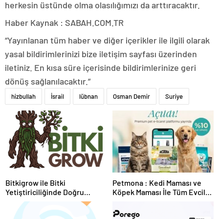
herkesin üstünde olma olasılığımızı da arttıracaktır.
Haber Kaynak : SABAH.COM.TR
“Yayınlanan tüm haber ve diğer içerikler ile ilgili olarak
yasal bildirimlerinizi bize iletişim sayfası üzerinden
iletiniz. En kısa süre içerisinde bildirimlerinize geri
dönüş sağlanılacaktır.”
hizbullah
İsrail
lübnan
Osman Demir
Suriye
Bitkigrow ile Bitki
Petmona : Kedi Maması ve
Yetiştiriciliğinde Doğru
Köpek Maması İle Tüm Evcil
Ekipman ve Ürün Seçimi
Hayvan Ürünleri