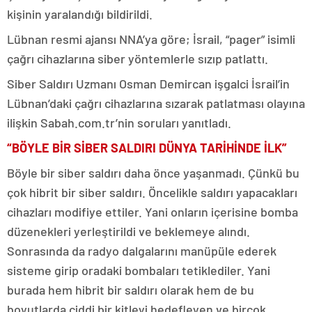
kişinin yaralandığı bildirildi.
Lübnan resmi ajansı NNA’ya göre; İsrail, “pager” isimli
çağrı cihazlarına siber yöntemlerle sızıp patlattı.
Siber Saldırı Uzmanı Osman Demircan işgalci İsrail’in
Lübnan’daki çağrı cihazlarına sızarak patlatması olayına
ilişkin Sabah.com.tr’nin soruları yanıtladı.
“BÖYLE BİR SİBER SALDIRI DÜNYA TARİHİNDE İLK”
Böyle bir siber saldırı daha önce yaşanmadı. Çünkü bu
çok hibrit bir siber saldırı. Öncelikle saldırı yapacakları
cihazları modifiye ettiler. Yani onların içerisine bomba
düzenekleri yerleştirildi ve beklemeye alındı.
Sonrasında da radyo dalgalarını manüpüle ederek
sisteme girip oradaki bombaları tetiklediler. Yani
burada hem hibrit bir saldırı olarak hem de bu
boyutlarda ciddi bir kitleyi hedefleyen ve birçok