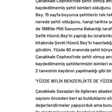
Çanakkale Cephesi’nde şehit olmuş ama 1
kaydedilmemiş şehit isimleri olduğunu 
Bey, 15 sayfa boyunca şehitlerin tek tek
nerede şehit olduğunu, hangi tarihte ş
de 1998’de Milli Savunma Bakanlığı taraf
Şefik Hüsnü Bey’in yaptığı bu istatistiks
kitabında Şevki Hüsnü Bey’in hazırladığ
gördüm. Yüzde 80 oranında şehit künyel
Çanakkale Cephesi’nde şehit olmuş ama 1
kaydedilmemiş şehitlerimizin isimleri o
2 tanesinin kaydının yapılmadığı gibi b
‘YÜZDE 80’LİK BENZERLİKTE DE YÜZDE 
Çanakkale Savaşları ile ilgilenen akad
sayısını önceden beri az bulduklarını s
değerlendirmeler yapıyorduk ama bunu 