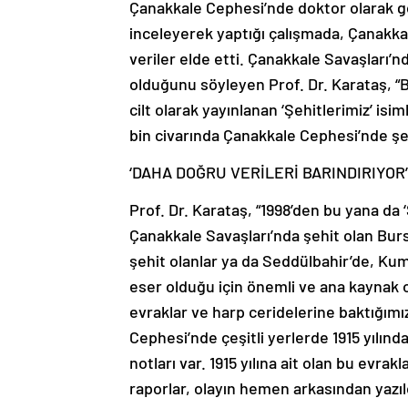
Çanakkale Cephesi’nde doktor olarak g
inceleyerek yaptığı çalışmada, Çanakkal
veriler elde etti. Çanakkale Savaşları’n
olduğunu söyleyen Prof. Dr. Karataş, “Bu
cilt olarak yayınlanan ‘Şehitlerimiz’ is
bin civarında Çanakkale Cephesi’nde şehi
‘DAHA DOĞRU VERİLERİ BARINDIRIYOR’
Prof. Dr. Karataş, “1998’den bu yana da ‘
Çanakkale Savaşları’nda şehit olan Burs
şehit olanlar ya da Seddülbahir’de, Kumka
eser olduğu için önemli ve ana kaynak ol
evraklar ve harp ceridelerine baktığımı
Cephesi’nde çeşitli yerlerde 1915 yılınd
notları var. 1915 yılına ait olan bu evra
raporlar, olayın hemen arkasından yazıl