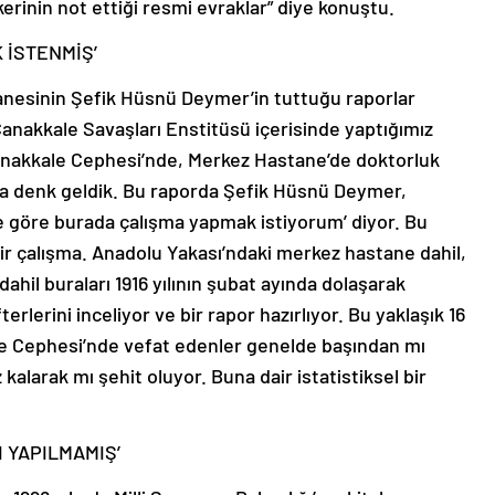
kerinin not ettiği resmi evraklar” diye konuştu.
 İSTENMİŞ’
anesinin Şefik Hüsnü Deymer’in tuttuğu raporlar
anakkale Savaşları Enstitüsü içerisinde yaptığımız
anakkale Cephesi’nde, Merkez Hastane’de doktorluk
ora denk geldik. Bu raporda Şefik Hüsnü Deymer,
ne göre burada çalışma yapmak istiyorum’ diyor. Bu
 bir çalışma. Anadolu Yakası’ndaki merkez hastane dahil,
dahil buraları 1916 yılının şubat ayında dolaşarak
erlerini inceliyor ve bir rapor hazırlıyor. Bu yaklaşık 16
le Cephesi’nde vefat edenler genelde başından mı
alarak mı şehit oluyor. Buna dair istatistiksel bir
I YAPILMAMIŞ’