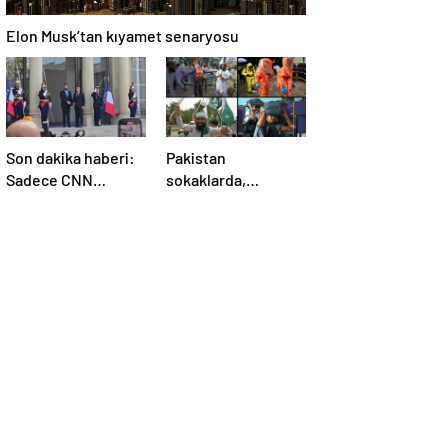
Elon Musk’tan kıyamet senaryosu
Son dakika haberi:
Pakistan
Sadece CNN
sokaklarda,
TÜRK’te: Şara
Hindistan
Elize’de! Suriye
tatbikatta: “Ateşle
Lideri, Macron ile
oynuyor”
görüşüyor