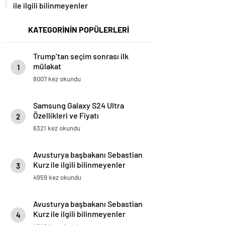
ile ilgili bilinmeyenler
KATEGORİNİN POPÜLERLERİ
Trump’tan seçim sonrası ilk
mülakat
1
8007 kez okundu
Samsung Galaxy S24 Ultra
Özellikleri ve Fiyatı
2
6321 kez okundu
Avusturya başbakanı Sebastian
Kurz ile ilgili bilinmeyenler
3
4959 kez okundu
Avusturya başbakanı Sebastian
Kurz ile ilgili bilinmeyenler
4