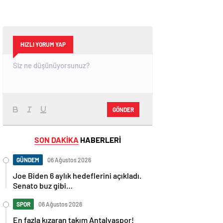
HIZLI YORUM YAP
GÖNDER
SON DAKİKA
HABERLERİ
GÜNDEM
06 Ağustos 2026
Joe Biden 6 aylık hedeflerini açıkladı.
Senato buz gibi…
SPOR
06 Ağustos 2026
En fazla kızaran takım Antalyaspor!