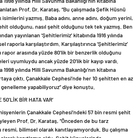
998 yılında Milli Savunma Bakanlığı’nın kitabına
anlatan Prof. Dr. Karataş, “Bu çalışmada Şefik Hüsnü
 isimlerini yazmış. Baba adını, anne adını, doğum yerini,
ehit olduğunu, nasıl şehit olduğunu tek tek yazmış. Ben
ından yayınlanan ‘Şehitlerimiz’ kitabında 1916 yılında
el raporla karşılaştırdım. Karşılaştırınca ‘Şehitlerimiz’
ı rapor arasında yüzde 80’lik bir benzerlik olduğunu
eri uyumluydu ancak yüzde 20’lik bir kayıp vardı.
998 yılında Milli Savunma Bakanlığı’nın kitabına
rtaya çıktı. Çanakkale Cephesi’nde her 10 şehitten en az
ir genelleme yapabiliyoruz” diye konuştu.
50’LİK BİR HATA VAR’
emisyenlerin Çanakkale Cephesi’ndeki 57 bin resmi şehit
öyleyen Prof. Dr. Karataş, “Önceden de bu tarz
resmi, bilimsel olarak kanıtlayamıyorduk. Bu çalışma