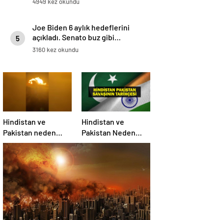
4949 kez okundu
Joe Biden 6 aylık hedeflerini
açıkladı. Senato buz gibi…
5
3160 kez okundu
Hindistan ve
Hindistan ve
Pakistan neden
Pakistan Neden
savaşıyor?
Savaşıyor? Keşmir
Sorunu Nedir?
Neden Savaş
Başladı? İşte
Hindistan Pakistan
Savaşının Tarihçesi!