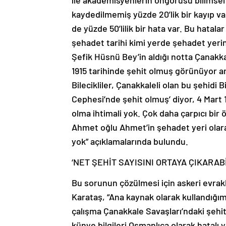
ile akademisyenlerin öngörüsü bilimsel
kaydedilmemiş yüzde 20’lik bir kayıp var
de yüzde 50’lilik bir hata var. Bu hata
şehadet tarihi kimi yerde şehadet yeri
Şefik Hüsnü Bey’in aldığı notta Çanakk
1915 tarihinde şehit olmuş görünüyor am
Bilecikliler, Çanakkaleli olan bu şehidi 
Cephesi’nde şehit olmuş’ diyor, 4 Mart 
olma ihtimali yok. Çok daha çarpıcı bir ö
Ahmet oğlu Ahmet’in şehadet yeri olarak
yok” açıklamalarında bulundu.
‘NET ŞEHİT SAYISINI ORTAYA ÇIKARABİ
Bu sorunun çözülmesi için askeri evrakl
Karataş, “Ana kaynak olarak kullandığımı
çalışma Çanakkale Savaşları’ndaki şehit 
künye bilgileri Osmanlıca olarak hatalı 