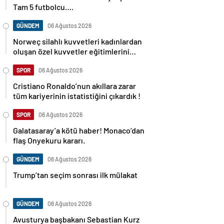
Tam 5 futbolcu….
GÜNDEM
06 Ağustos 2026
Norweç silahlı kuvvetleri kadınlardan
oluşan özel kuvvetler eğitimlerini
başlattı.
SPOR
06 Ağustos 2026
Cristiano Ronaldo’nun akıllara zarar
tüm kariyerinin istatistiğini çıkardık !
SPOR
06 Ağustos 2026
Galatasaray’a kötü haber! Monaco’dan
flaş Onyekuru kararı.
GÜNDEM
06 Ağustos 2026
Trump’tan seçim sonrası ilk mülakat
GÜNDEM
06 Ağustos 2026
Avusturya başbakanı Sebastian Kurz