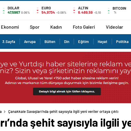
DOLAR
EURO
ALTIN
BITCOIN
47,5967
54,9734
6.489,59
%
0.06%
-0.08%
-0,10
Ekonomi
Spor
Kadın
Foto Galeri
Videolar
3.Sayfa
Avrupa
Bülten
Din
Eğitim
Hayat
Politika
a
Çanakkale Savaşları’nda şehit sayısıyla ilgili yeni veriler ortaya çıktı
’nda şehit sayısıyla ilgili y