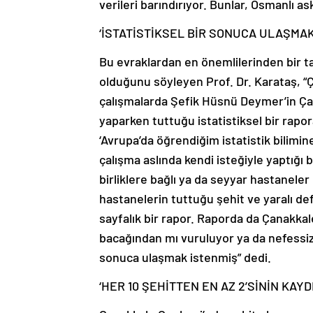
verileri barındırıyor. Bunlar, Osmanlı as
‘İSTATİSTİKSEL BİR SONUCA ULAŞMAK
Bu evraklardan en önemlilerinden bir t
olduğunu söyleyen Prof. Dr. Karataş, “Ç
çalışmalarda Şefik Hüsnü Deymer’in Ç
yaparken tuttuğu istatistiksel bir rap
‘Avrupa’da öğrendiğim istatistik bilimi
çalışma aslında kendi isteğiyle yaptığı
birliklere bağlı ya da seyyar hastaneler 
hastanelerin tuttuğu şehit ve yaralı deft
sayfalık bir rapor. Raporda da Çanakka
bacağından mı vuruluyor ya da nefessiz k
sonuca ulaşmak istenmiş” dedi.
‘HER 10 ŞEHİTTEN EN AZ 2’SİNİN KAYD