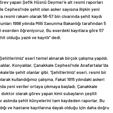
örev yapan Şefik Hüsnü Deymer’e ait resmi raporları
e Cephesi’nde şehit olan asker sayısına ilişkin yeni
da resmi rakam olarak 56-57 bin civarında şehit kaydı
nları 1998 yılında Milli Savunma Bakanlığı tarafından 5
imli eserden öğreniyoruz. Bu eserdeki kayıtlara göre 57
t olduğu yazılı ve kayıtlı” dedi.
Şehitlerimiz’ eseri temel alınarak birçok çalışma yapıldı.
alılar, Konyalılar, Çanakkale Cephesi’nde Anafartalar’da
le’de şehit olanlar gibi. ‘Şehitlerimiz’ eseri, resmi bir
arak kullandığımız çalışma. Fakat 1915 yılındaki askeri
zda yeni veriler ortaya çıkmaya başladı. Çanakkale
a doktor olarak görev yapan kimi subayların çeşitli
klar aslında şehit künyelerini tam kaydeden raporlar. Bu
dığı ve hastane kayıtlarına dayalı olduğu için daha doğru