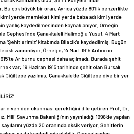
 olarak kanıtlamış oldu. Şehit künyelerinde
. Bu çok büyük bir oran. Ayrıca yüzde 80’lik benzerlikte
lar kimi yerde memleket kimi yerde baba adı kimi yerde
nin yanlış kaydedilmesinden kaynaklanıyor. Örneğin
ale Cephesi’nde Çanakkaleli Halimoğlu Yusuf, 4 Mart
a ‘Şehitlerimiz’ kitabında Bilecik’e kaydedilmiş. Bugün
Bilecikli zannediyor. Örneğin, ‘4 Mart 1915 Arıburnu
1915’te Arıburnu cephesi daha açılmadı. Burada şehit
rnek var; 19 Haziran 1915 tarihinde şehit olan Bursalı
 Çiğiltepe yazılmış. Çanakkale’de Çiğiltepe diye bir yer
LİRİZ’
arın yeniden okunması gerektiğini dile getiren Prof. Dr.
z, Milli Savunma Bakanlığı’nın yayınladığı 1998’de yapılan
sayılarını yüzde 20 oranında eksik veriyor. Şehitlerin
yazılmış ya da kaydedilmiş olabilir. Osmanlıcadan