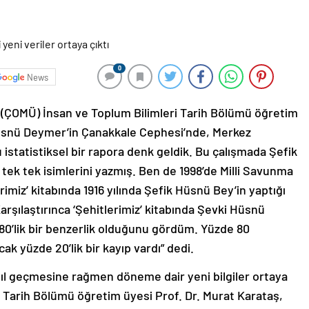
0
News
(ÇOMÜ) İnsan ve Toplum Bilimleri Tarih Bölümü öğretim
 Hüsnü Deymer’in Çanakkale Cephesi’nde, Merkez
statistiksel bir rapora denk geldik. Bu çalışmada Şefik
tek tek isimlerini yazmış. Ben de 1998’de Milli Savunma
rimiz’ kitabında 1916 yılında Şefik Hüsnü Bey’in yaptığı
Karşılaştırınca ‘Şehitlerimiz’ kitabında Şevki Hüsnü
 80’lik bir benzerlik olduğunu gördüm. Yüzde 80
k yüzde 20’lik bir kayıp vardı” dedi.
yıl geçmesine rağmen döneme dair yeni bilgiler ortaya
i Tarih Bölümü öğretim üyesi Prof. Dr. Murat Karataş,