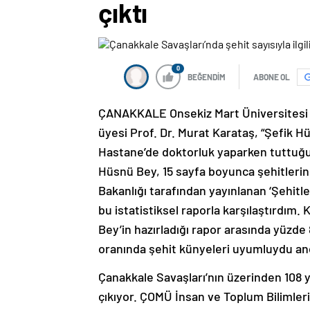
çıktı
0
BEĞENDİM
ABONE OL
ÇANAKKALE Onsekiz Mart Üniversitesi 
üyesi Prof. Dr. Murat Karataş, “Şefik
Hastane’de doktorluk yaparken tuttuğu i
Hüsnü Bey, 15 sayfa boyunca şehitlerin 
Bakanlığı tarafından yayınlanan ‘Şehitle
bu istatistiksel raporla karşılaştırdım. 
Bey’in hazırladığı rapor arasında yüzde
oranında şehit künyeleri uyumluydu anca
Çanakkale Savaşları’nın üzerinden 108 
çıkıyor. ÇOMÜ İnsan ve Toplum Bilimler