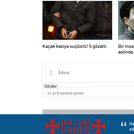
Kaçak kazıya suçüstü! 5 gözaltı
Bir ins
aslında 
Gönder
En az 10 karakter gerekli
Ha
ed