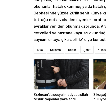
okunanlar hatalı okunmuş ya da hatalı ş
Cephesi’nde yüzde 20’lik şehit künye ka
tuttuğu notlar, akademisyenler tarafınd
evraklar yeniden okunmak zorunda. Arada
cetvelleri ve hastane kayıtları okundu
sayısını ortaya çıkarabiliriz” diye konuşt
1998
Çalışma
Rapor
Şehit
Yılınd
Erzincan’da sosyal medyada silah
Z kuşağ
teşhiri yapanlar yakalandı
buluyor
toksik!