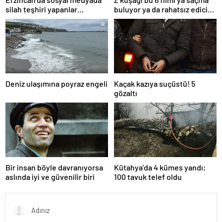
silah teşhiri yapanlar
buluyor ya da rahatsız edici
yakalandı
ve toksik!
Deniz ulaşımına poyraz engeli
Kaçak kazıya suçüstü! 5
gözaltı
Bir insan böyle davranıyorsa
Kütahya’da 4 kümes yandı;
aslında iyi ve güvenilir biri
100 tavuk telef oldu