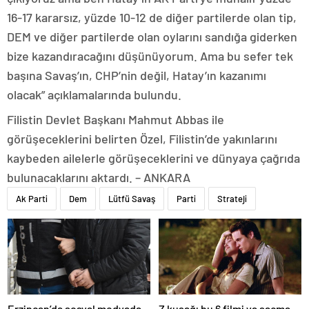
16-17 kararsız, yüzde 10-12 de diğer partilerde olan tip,
DEM ve diğer partilerde olan oylarını sandığa giderken
bize kazandıracağını düşünüyorum. Ama bu sefer tek
başına Savaş’ın, CHP’nin değil, Hatay’ın kazanımı
olacak” açıklamalarında bulundu.
Filistin Devlet Başkanı Mahmut Abbas ile
görüşeceklerini belirten Özel, Filistin’de yakınlarını
kaybeden ailelerle görüşeceklerini ve dünyaya çağrıda
bulunacaklarını aktardı. – ANKARA
Ak Parti
Dem
Lütfü Savaş
Parti
Strateji
Erzincan’da sosyal medyada
Z kuşağı bu 6 filmi ya saçma