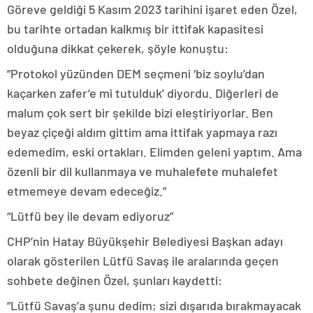
Göreve geldiği 5 Kasım 2023 tarihini işaret eden Özel,
bu tarihte ortadan kalkmış bir ittifak kapasitesi
olduğuna dikkat çekerek, şöyle konuştu:
“Protokol yüzünden DEM seçmeni ‘biz soylu’dan
kaçarken zafer’e mi tutulduk’ diyordu. Diğerleri de
malum çok sert bir şekilde bizi eleştiriyorlar. Ben
beyaz çiçeği aldım gittim ama ittifak yapmaya razı
edemedim, eski ortakları. Elimden geleni yaptım. Ama
özenli bir dil kullanmaya ve muhalefete muhalefet
etmemeye devam edeceğiz.”
“Lütfü bey ile devam ediyoruz”
CHP’nin Hatay Büyükşehir Belediyesi Başkan adayı
olarak gösterilen Lütfü Savaş ile aralarında geçen
sohbete değinen Özel, şunları kaydetti:
“Lütfü Savaş’a şunu dedim; sizi dışarıda bırakmayacak