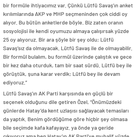
bir formüle ihtiyacımız var. Çünkü Lütfü Savaş’ın anket
kırılımlarında AKP ve MHP seçmeninden çok ciddi oy
alıyor. Bu bütün anketlerde böyle. Biz zaten oranın
sosyolojisi ile kendi oyumuzu almaya çalışırsak yüzde
25 oy alıyoruz. Bir ara şöyle bir şey oldu; Lütfü
Savaş’sız da olmayacak. Lütfü Savaş ile de olmayabilir.
Bir formül bulalım, bu formül üzerinde çalıştık ve gece
bir kez daha oturduk, tam bir saat sürdü. Lütfü bey ile
görüştük, şuna karar verdik; Lütfü bey ile devam
ediyoruz.”
Lütfü Savaş’ın AK Parti karşısında en güçlü bir
seçenek olduğunu dile getiren Özel, “Önümüzdeki
günlerde Hatay’da kent uzlaşısı sağlayacak temasları
da yaptık. Benim gördüğüme göre hiçbir şey olmasa
bile seçimde kafa kafayayız. ya önde ya geride
çıkıyoruz ama ben Hatay’ın AK Parti’ye muhalif yüzde