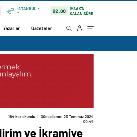
İMSAK'A
İSTANBUL
02:00
KALAN SÜRE
°
Yazarlar
Gazeteler
184 kez okundu
|
Güncelleme: 23 Temmuz 2024
00:45
dirim ve İkramiye