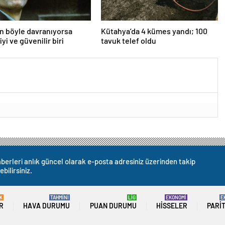
an böyle davranıyorsa
Kütahya’da 4 kümes yandı; 100
iyi ve güvenilir biri
tavuk telef oldu
berleri anlık güncel olarak e-posta adresiniz üzerinden takip
ebilirsiniz.
K
TAHMİNİ
LİG
EKONOMİ
E
R
HAVA DURUMU
PUAN DURUMU
HISSELER
PARI