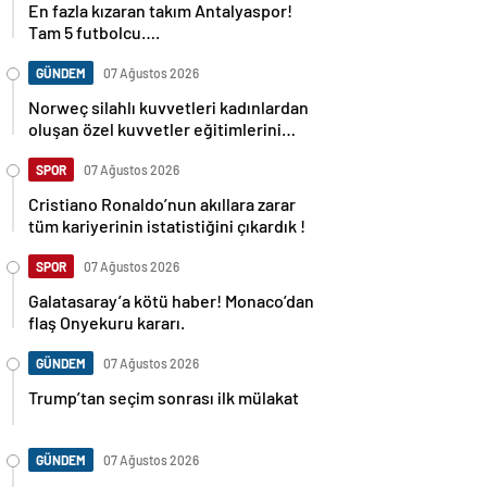
En fazla kızaran takım Antalyaspor!
Tam 5 futbolcu….
GÜNDEM
07 Ağustos 2026
Norweç silahlı kuvvetleri kadınlardan
oluşan özel kuvvetler eğitimlerini
başlattı.
SPOR
07 Ağustos 2026
Cristiano Ronaldo’nun akıllara zarar
tüm kariyerinin istatistiğini çıkardık !
SPOR
07 Ağustos 2026
Galatasaray’a kötü haber! Monaco’dan
flaş Onyekuru kararı.
GÜNDEM
07 Ağustos 2026
Trump’tan seçim sonrası ilk mülakat
GÜNDEM
07 Ağustos 2026