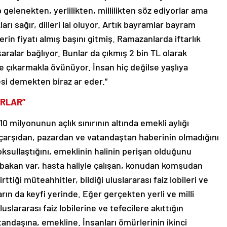
 gelenekten, yerlilikten, millilikten söz ediyorlar ama
arı sağır, dilleri lal oluyor. Artık bayramlar bayram
erin fiyatı almış başını gitmiş. Ramazanlarda iftarlık
aralar bağlıyor. Bunlar da çıkmış 2 bin TL olarak
ye çıkarmakla övünüyor. İnsan hiç değilse yaşlıya
i demekten biraz ar eder.”
ORLAR”
0 milyonunun açlık sınırının altında emekli aylığı
n çarşıdan, pazardan ve vatandaştan haberinin olmadığını
ksullaştığını, emeklinin halinin perişan olduğunu
akan var, hasta haliyle çalışan, konudan komşudan
ttiği müteahhitler, bildiği uluslararası faiz lobileri ve
arın da keyfi yerinde. Eğer gerçekten yerli ve milli
slararası faiz lobilerine ve tefecilere akıttığın
daşına, emekline. İnsanları ömürlerinin ikinci