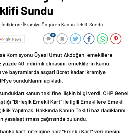
lifi Sundu
0
News
asa Komisyonu Üyesi Umut Akdoğan, emeklilere
z yüzde 40 indirimli olmasını, emeklilerin kamu
 ve bayramlarda asgari ücret kadar ikramiye
M’ye sunduklarını açıkladı.
ndukları kanun teklifine ilişkin bilgi verdi. CHP Genel
ığı “Birleşik Emekli Kart” ile ilgili Emeklilere Emekli
iklik Yapılması Hakkında Kanun Teklifi hazırladıklarını
en yasalaştırması çağrısında bulundu.
anka kartı niteliğine haiz “Emekli Kart” verilmesini