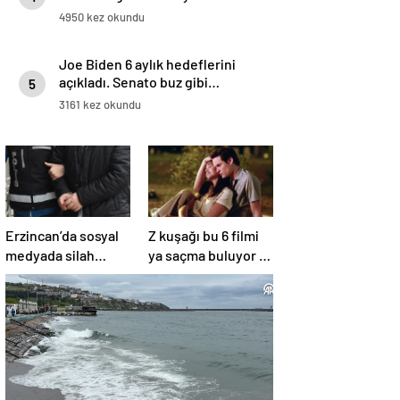
4950 kez okundu
Joe Biden 6 aylık hedeflerini
açıkladı. Senato buz gibi…
5
3161 kez okundu
Erzincan’da sosyal
Z kuşağı bu 6 filmi
medyada silah
ya saçma buluyor ya
teşhiri yapanlar
da rahatsız edici ve
yakalandı
toksik!