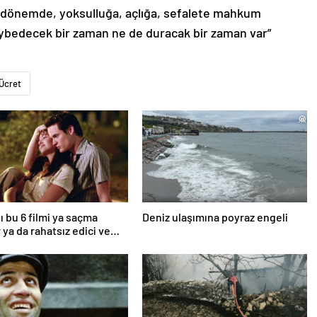
ğı dönemde, yoksulluğa, açlığa, sefalete mahkum
aybedecek bir zaman ne de duracak bir zaman var”
Ücret
ı bu 6 filmi ya saçma
Deniz ulaşımına poyraz engeli
 ya da rahatsız edici ve