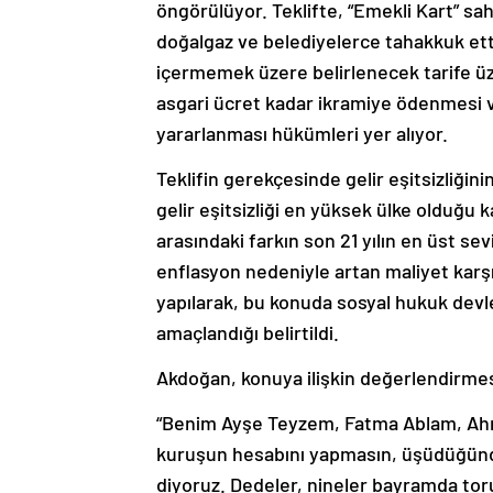
öngörülüyor. Teklifte, “Emekli Kart” sah
doğalgaz ve belediyelerce tahakkuk etti
içermemek üzere belirlenecek tarife üz
asgari ücret kadar ikramiye ödenmesi
yararlanması hükümleri yer alıyor.
Teklifin gerekçesinde gelir eşitsizliğin
gelir eşitsizliği en yüksek ülke olduğu 
arasındaki farkın son 21 yılın en üst se
enflasyon nedeniyle artan maliyet karş
yapılarak, bu konuda sosyal hukuk devl
amaçlandığı belirtildi.
Akdoğan, konuya ilişkin değerlendirmes
“Benim Ayşe Teyzem, Fatma Ablam, Ahm
kuruşun hesabını yapmasın, üşüdüğünd
diyoruz. Dedeler, nineler bayramda tor