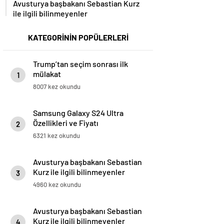
Avusturya başbakanı Sebastian Kurz
ile ilgili bilinmeyenler
KATEGORİNİN POPÜLERLERİ
Trump’tan seçim sonrası ilk
mülakat
1
8007 kez okundu
Samsung Galaxy S24 Ultra
Özellikleri ve Fiyatı
2
6321 kez okundu
Avusturya başbakanı Sebastian
Kurz ile ilgili bilinmeyenler
3
4960 kez okundu
Avusturya başbakanı Sebastian
Kurz ile ilgili bilinmeyenler
4