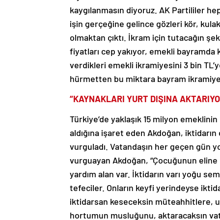
kaygılanmasın diyoruz. AK Partililer hep
işin gerçeğine gelince gözleri kör, kulakl
olmaktan çıktı. İkram için tutacağın şek
fiyatları cep yakıyor, emekli bayramda k
verdikleri emekli ikramiyesini 3 bin TL’
hürmetten bu miktara bayram ikramiyes
“KAYNAKLARI YURT DIŞINA AKTARIY
Türkiye’de yaklaşık 15 milyon emeklinin 1
aldığına işaret eden Akdoğan, iktidarı
vurguladı. Vatandaşın her geçen gün yo
vurguayan Akdoğan, “Çocuğunun eline b
yardım alan var. İktidarın varı yoğu semir
tefeciler. Onların keyfi yerindeyse iktid
iktidarsan keseceksin müteahhitlere, ulu
hortumun musluğunu, aktaracaksın vatan