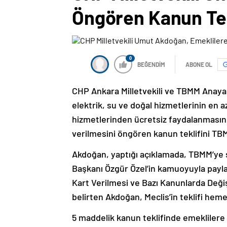
Öngören Kanun Tek
0
BEĞENDİM
ABONE OL
CHP Ankara Milletvekili ve TBMM Anay
elektrik, su ve doğal hizmetlerinin en a
hizmetlerinden ücretsiz faydalanmasını
verilmesini öngören kanun teklifini TBM
Akdoğan, yaptığı açıklamada, TBMM’ye su
Başkanı Özgür Özel’in kamuoyuyla paylaşt
Kart Verilmesi ve Bazı Kanunlarda Değiş
belirten Akdoğan, Meclis’in teklifi hem
5 maddelik kanun teklifinde emeklilere b