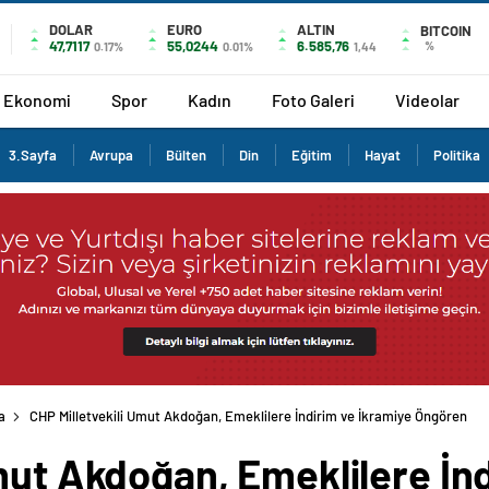
DOLAR
EURO
ALTIN
BITCOIN
47,7117
55,0244
6.585,76
%
0.17%
0.01%
1,44
Ekonomi
Spor
Kadın
Foto Galeri
Videolar
3.Sayfa
Avrupa
Bülten
Din
Eğitim
Hayat
Politika
a
CHP Milletvekili Umut Akdoğan, Emeklilere İndirim ve İkramiye Öngören
mut Akdoğan, Emeklilere İn