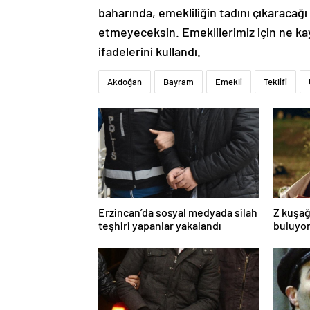
baharında, emekliliğin tadını çıkaraca
etmeyeceksin. Emeklilerimiz için ne k
ifadelerini kullandı.
Akdoğan
Bayram
Emekli
Teklifi
Erzincan’da sosyal medyada silah
Z kuşağ
teşhiri yapanlar yakalandı
buluyor
toksik!