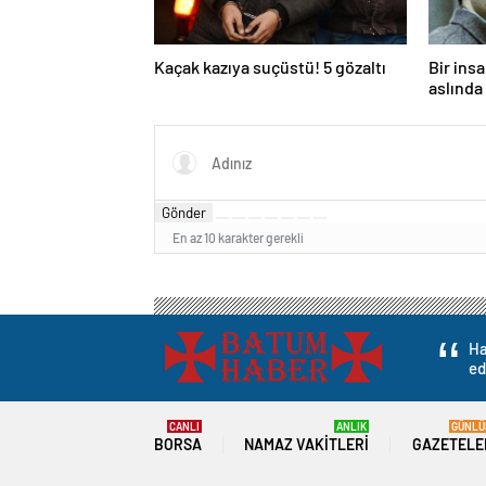
Kaçak kazıya suçüstü! 5 gözaltı
Bir ins
aslında 
Gönder
En az 10 karakter gerekli
Ha
ed
CANLI
ANLIK
GÜNLÜ
BORSA
NAMAZ VAKITLERI
GAZETELE