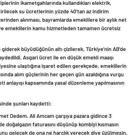
iplerinin ikametgahlarında kullandıkları elektrik,
rilecek su ücretlerinin yüzde 40’tan az indirim
erinden alınması, bayramlarda emeklilere bir aylık net
 ve emeklilerin kamu hizmetleden tamamen ücretsiz
in giderek büyüdüğünün altı çizilerek, Türkiye’nin AB’de
kaydedildi. Asgari ücret ile en düşük emekli maaşı
viyesine ulaştığına işaret edilen gerekçede, emeklilerin
ısında alım güçlerinin her geçen gün azaldığına vurgu
eti anlayışı kapsamında yasal düzenleme yapılmasının
inde şunları kaydetti:
et Dedem, Ali Amcam çarşıya pazara gidince 3
e doğalgazın faturasını düşünüp kombiyi kısmasın
unu gelecek de ona ne harçlık verecek diye üzülmesin,