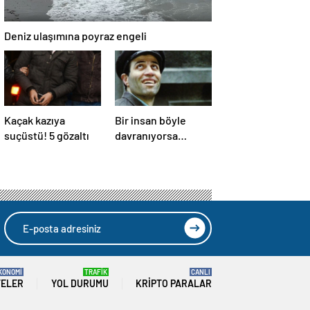
Deniz ulaşımına poyraz engeli
Kaçak kazıya
Bir insan böyle
suçüstü! 5 gözaltı
davranıyorsa
aslında iyi ve
güvenilir biri
KONOMİ
TRAFİK
CANLI
TELER
YOL DURUMU
KRIPTO PARALAR