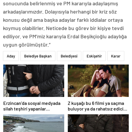
sonucunda belirlenmiş ve PM kararıyla adaylaşmış
arkadaşlarımızdır. Dolayısıyla herhangi bir kriz söz
konusu değil ama başka adaylar farklı iddialar ortaya
koymuş olabilirler. Neticede bu görev bir kişiye tevdi
ediliyor. ve PM’miz kararıyla Erdal Beşikçioğlu adaylığa
uygun görülmüştür.”
Aday
Belediye Başkan
Belediyesi
Eskişehir
Karar
Erzincan’da sosyal medyada
Z kuşağı bu 6 filmi ya saçma
silah teşhiri yapanlar
buluyor ya da rahatsız edici
yakalandı
ve toksik!