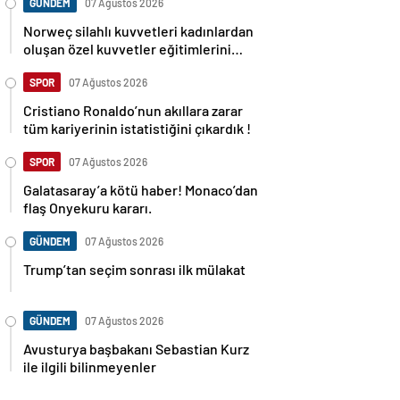
GÜNDEM
07 Ağustos 2026
Norweç silahlı kuvvetleri kadınlardan
oluşan özel kuvvetler eğitimlerini
başlattı.
SPOR
07 Ağustos 2026
Cristiano Ronaldo’nun akıllara zarar
tüm kariyerinin istatistiğini çıkardık !
SPOR
07 Ağustos 2026
Galatasaray’a kötü haber! Monaco’dan
flaş Onyekuru kararı.
GÜNDEM
07 Ağustos 2026
Trump’tan seçim sonrası ilk mülakat
GÜNDEM
07 Ağustos 2026
Avusturya başbakanı Sebastian Kurz
ile ilgili bilinmeyenler