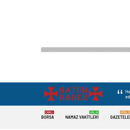
Ha
ed
CANLI
ANLIK
GÜNLÜ
BORSA
NAMAZ VAKITLERI
GAZETELE