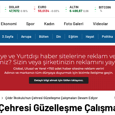
DOLAR
EURO
ALTIN
BITCOIN
47,7072
55,0134
6.496,67
%
0.16%
-0.03%
0,06
Ekonomi
Spor
Kadın
Foto Galeri
Videolar
3.Sayfa
Avrupa
Bülten
Din
Eğitim
Hayat
Politika
Çıldır İlkokulu’nun Çehresi Güzelleşme Çalışmaları Devam Ediyor
n Çehresi Güzelleşme Çalışm