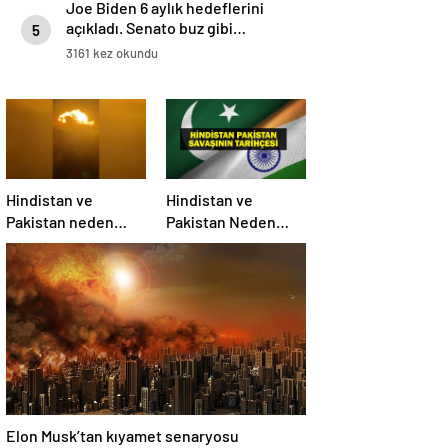
Joe Biden 6 aylık hedeflerini
açıkladı. Senato buz gibi…
5
3161 kez okundu
Hindistan ve
Hindistan ve
Pakistan neden
Pakistan Neden
savaşıyor?
Savaşıyor? Keşmir
Sorunu Nedir?
Neden Savaş
Başladı? İşte
Hindistan Pakistan
Savaşının Tarihçesi!
Elon Musk’tan kıyamet senaryosu