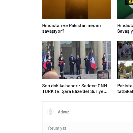
Hindistan ve Pakistan neden
Hindist
savaşıyor?
Savaşıy
Neden S
Hindist
Tarihçe
Son dakika haberi: Sadece CNN
Pakista
TÜRK’te: Şara Elize’de! Suriye
tatbika
Lideri, Macron ile görüşüyor