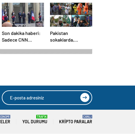
Son dakika haberi:
Pakistan
Sadece CNN
sokaklarda,
TÜRK’te: Şara
Hindistan
Elize’de! Suriye
tatbikatta: “Ateşle
Lideri, Macron ile
oynuyor”
görüşüyor
KONOMİ
TRAFİK
CANLI
TELER
YOL DURUMU
KRIPTO PARALAR