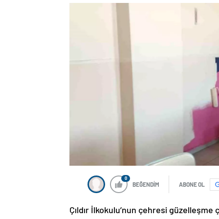
0
BEĞENDİM
ABONE OL
Çıldır İlkokulu’nun çehresi güzelleşme ç