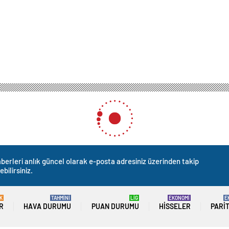
berleri anlık güncel olarak e-posta adresiniz üzerinden takip
ebilirsiniz.
K
TAHMİNİ
LİG
EKONOMİ
E
R
HAVA DURUMU
PUAN DURUMU
HISSELER
PARI