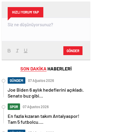
HIZLI YORUM YAP
GÖNDER
SON DAKİKA
HABERLERİ
GÜNDEM
07 Ağustos 2026
Joe Biden 6 aylık hedeflerini açıkladı.
Senato buz gibi…
SPOR
07 Ağustos 2026
En fazla kızaran takım Antalyaspor!
Tam 5 futbolcu….