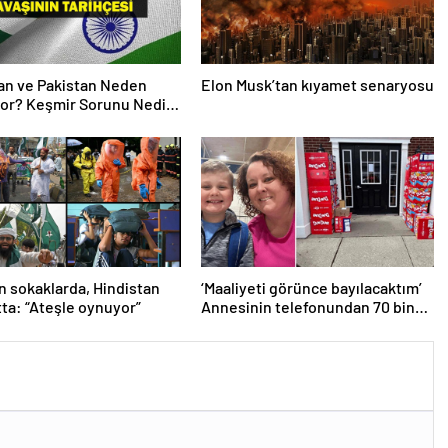
an ve Pakistan Neden
Elon Musk’tan kıyamet senaryosu
or? Keşmir Sorunu Nedir?
avaş Başladı? İşte
an Pakistan Savaşının
si!
n sokaklarda, Hindistan
‘Maaliyeti görünce bayılacaktım’
tta: “Ateşle oynuyor”
Annesinin telefonundan 70 bin
tane lolipop aldı