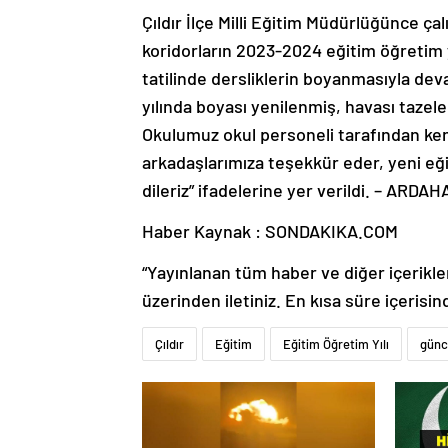
Çıldır İlçe Milli Eğitim Müdürlüğünce çal
koridorların 2023-2024 eğitim öğretim y
tatilinde dersliklerin boyanmasıyla de
yılında boyası yenilenmiş, havası tazel
Okulumuz okul personeli tarafından ken
arkadaşlarımıza teşekkür eder, yeni eği
dileriz” ifadelerine yer verildi. – ARDA
Haber Kaynak : SONDAKIKA.COM
“Yayınlanan tüm haber ve diğer içerikler i
üzerinden iletiniz. En kısa süre içerisin
Çıldır
Eğitim
Eğitim Öğretim Yılı
günc