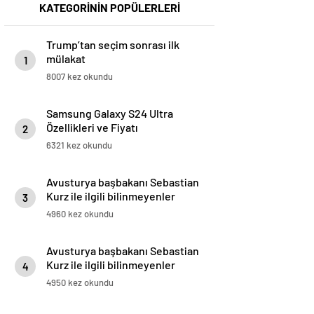
KATEGORİNİN POPÜLERLERİ
Trump’tan seçim sonrası ilk
mülakat
1
8007 kez okundu
Samsung Galaxy S24 Ultra
Özellikleri ve Fiyatı
2
6321 kez okundu
Avusturya başbakanı Sebastian
Kurz ile ilgili bilinmeyenler
3
4960 kez okundu
Avusturya başbakanı Sebastian
Kurz ile ilgili bilinmeyenler
4
4950 kez okundu