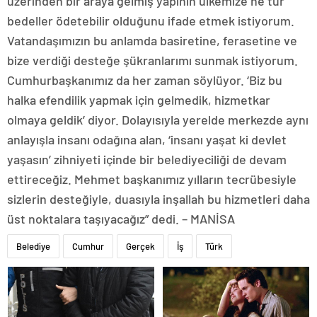
üzerinden bir araya gelmiş yapının ülkemize ne tür
bedeller ödetebilir olduğunu ifade etmek istiyorum.
Vatandaşımızın bu anlamda basiretine, ferasetine ve
bize verdiği desteğe şükranlarımı sunmak istiyorum.
Cumhurbaşkanımız da her zaman söylüyor. ‘Biz bu
halka efendilik yapmak için gelmedik, hizmetkar
olmaya geldik’ diyor. Dolayısıyla yerelde merkezde aynı
anlayışla insanı odağına alan, ‘insanı yaşat ki devlet
yaşasın’ zihniyeti içinde bir belediyeciliği de devam
ettireceğiz. Mehmet başkanımız yılların tecrübesiyle
sizlerin desteğiyle, duasıyla inşallah bu hizmetleri daha
üst noktalara taşıyacağız” dedi. – MANİSA
Belediye
Cumhur
Gerçek
İş
Türk