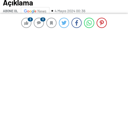
Açıklama
4 Mayıs 2024 00:36
ABONE OL
News
0
0
0
0
Cumhurbaşkanlığı İletişim Başkanlığı
Dezenformasyonla Mücadele Merkezi, 115 sayılı
Dezenformasyon Bülteni’ni yayımladı.
Bültende, İsrail Cumhurbaşkanı Isaac Herzog’un Münih
Güvenlik Konferansı’nda ileri sürdüğü, “Bu, Gazze’deki
askerlerimiz tarafından bulunan Yahudilerin Sonu adlı
kitap. Bu kitabı Hamas’ın üst düzey lideri Mahmud el-
Zahar yazmış.” iddiasının doğru olmadığı belirtildi.
Yapılan araştırmalar sonucunda kitabın, 1990’lı yıllarda
Mısırlı yazar Abu Al Fida Muhammad Aref tarafından
yazıldığının ve Filistin haricindeki iki ülkede
basıldığının, iddia edildiği gibi Hamas veya Filistin
meselesiyle herhangi bir ilgisinin bulunmadığının