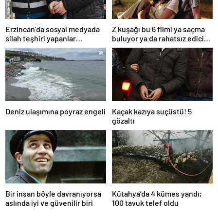
Erzincan’da sosyal medyada
Z kuşağı bu 6 filmi ya saçma
silah teşhiri yapanlar
buluyor ya da rahatsız edici
yakalandı
ve toksik!
Deniz ulaşımına poyraz engeli
Kaçak kazıya suçüstü! 5
gözaltı
Bir insan böyle davranıyorsa
Kütahya’da 4 kümes yandı;
aslında iyi ve güvenilir biri
100 tavuk telef oldu