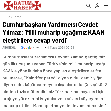
cevap verdi’
199 okunma
Cumhurbaşkanı Yardımcısı Cevdet
Yılmaz: ‘Milli muharip uçağımız KAAN
eleştirilere cevap verdi’
4 Mayıs 2024 00:39
ABONE OL
News
Cumhurbaşkanı Yardımcısı Cevdet Yılmaz, geçtiğimiz
gün ilk uçuşunu yapan Türkiye’nin milli muharip uçağı
KAAN’a yönelik daha önce yapılan eleştirilere atıfta
bulunarak, “‘Kalorifer peteği’ diyen oldu, ‘demir yığını’
diyen oldu, küçümsemeye çalışanlar oldu. Çok şükür 3
binden fazla mühendisimiz Türk halkının hayalleri için
projeye yüreklerini koydular ve o sözleri söyleyenleri
mahcup ettiler. Mahcup etmeye de devam edecekler”