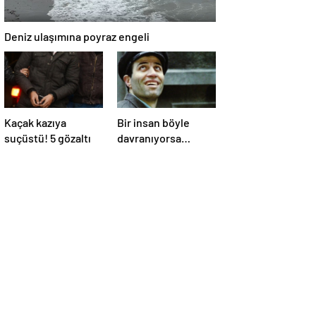
Deniz ulaşımına poyraz engeli
Kaçak kazıya
Bir insan böyle
suçüstü! 5 gözaltı
davranıyorsa
aslında iyi ve
güvenilir biri