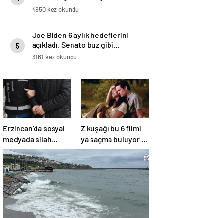
4950 kez okundu
Joe Biden 6 aylık hedeflerini
açıkladı. Senato buz gibi…
5
3161 kez okundu
Erzincan’da sosyal
Z kuşağı bu 6 filmi
medyada silah
ya saçma buluyor ya
teşhiri yapanlar
da rahatsız edici ve
yakalandı
toksik!