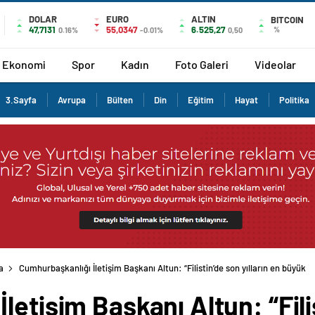
DOLAR
EURO
ALTIN
BITCOIN
47,7131
55,0347
6.525,27
%
0.16%
-0.01%
0,50
Ekonomi
Spor
Kadın
Foto Galeri
Videolar
3.Sayfa
Avrupa
Bülten
Din
Eğitim
Hayat
Politika
a
Cumhurbaşkanlığı İletişim Başkanı Altun: “Filistin’de son yılların en büyük
etişim Başkanı Altun: “Filis