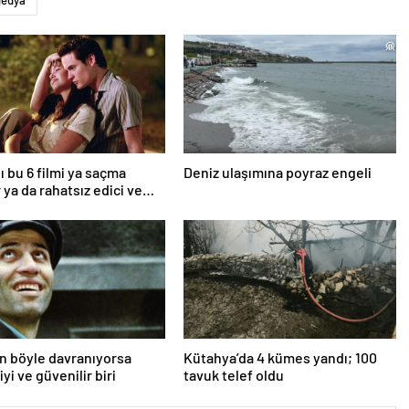
edya
ı bu 6 filmi ya saçma
Deniz ulaşımına poyraz engeli
 ya da rahatsız edici ve
an böyle davranıyorsa
Kütahya’da 4 kümes yandı; 100
iyi ve güvenilir biri
tavuk telef oldu