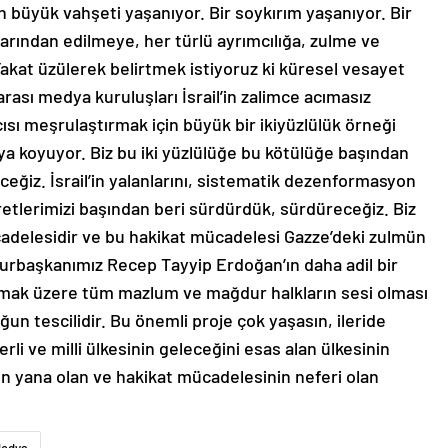
en büyük vahşeti yaşanıyor. Bir soykırım yaşanıyor. Bir
larından edilmeye, her türlü ayrımcılığa, zulme ve
Fakat üzülerek belirtmek istiyoruz ki küresel vesayet
ası medya kuruluşları İsrail’in zalimce acımasız
ısı meşrulaştırmak için büyük bir ikiyüzlülük örneği
aya koyuyor. Biz bu iki yüzlülüğe bu kötülüğe başından
ceğiz. İsrail’in yalanlarını, sistematik dezenformasyon
tlerimizi başından beri sürdürdük, sürdüreceğiz. Biz
ücadelesidir ve bu hakikat mücadelesi Gazze’deki zulmün
rbaşkanımız Recep Tayyip Erdoğan’ın daha adil bir
olmak üzere tüm mazlum ve mağdur halkların sesi olması
un tescilidir. Bu önemli proje çok yaşasın, ileride
li ve milli ülkesinin geleceğini esas alan ülkesinin
en yana olan ve hakikat mücadelesinin neferi olan