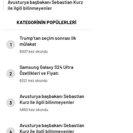
Avusturya başbakanı Sebastian Kurz
ile ilgili bilinmeyenler
KATEGORİNİN POPÜLERLERİ
Trump’tan seçim sonrası ilk
mülakat
1
8007 kez okundu
Samsung Galaxy S24 Ultra
Özellikleri ve Fiyatı
2
6321 kez okundu
Avusturya başbakanı Sebastian
Kurz ile ilgili bilinmeyenler
3
4960 kez okundu
Avusturya başbakanı Sebastian
Kurz ile ilgili bilinmeyenler
4