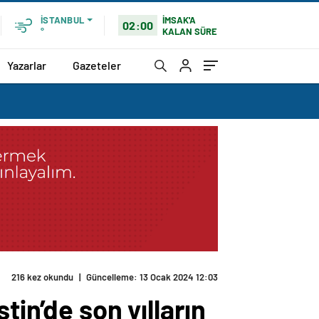
İMSAK'A
İSTANBUL
02:00
KALAN SÜRE
°
Yazarlar
Gazeteler
216 kez okundu
|
Güncelleme: 13 Ocak 2024 12:03
tin’de son yılların