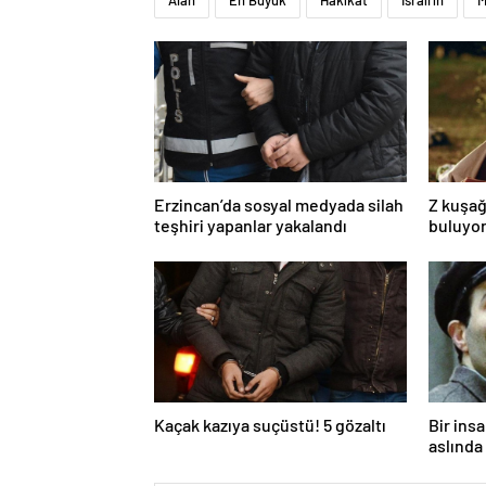
Alan
En Büyük
Hakikat
İsrail'in
M
Erzincan’da sosyal medyada silah
Z kuşağ
teşhiri yapanlar yakalandı
buluyor
toksik!
Kaçak kazıya suçüstü! 5 gözaltı
Bir ins
aslında 