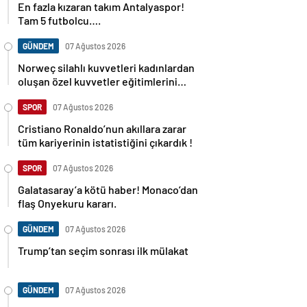
En fazla kızaran takım Antalyaspor!
Tam 5 futbolcu….
GÜNDEM
07 Ağustos 2026
Norweç silahlı kuvvetleri kadınlardan
oluşan özel kuvvetler eğitimlerini
başlattı.
SPOR
07 Ağustos 2026
Cristiano Ronaldo’nun akıllara zarar
tüm kariyerinin istatistiğini çıkardık !
SPOR
07 Ağustos 2026
Galatasaray’a kötü haber! Monaco’dan
flaş Onyekuru kararı.
GÜNDEM
07 Ağustos 2026
Trump’tan seçim sonrası ilk mülakat
GÜNDEM
07 Ağustos 2026