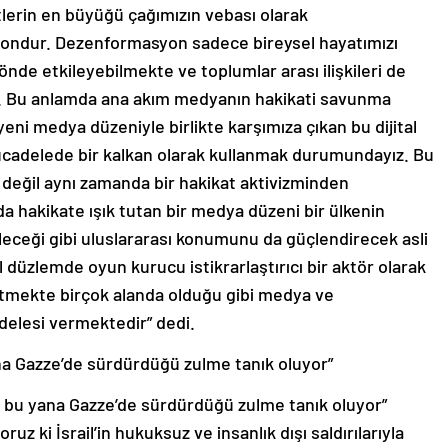
lerin en büyüğü çağımızın vebası olarak
ondur. Dezenformasyon sadece bireysel hayatımızı
önde etkileyebilmekte ve toplumlar arası ilişkileri de
r. Bu anlamda ana akım medyanın hakikati savunma
 yeni medya düzeniyle birlikte karşımıza çıkan bu dijital
ücadelede bir kalkan olarak kullanmak durumundayız. Bu
değil aynı zamanda bir hakikat aktivizminden
 hakikate ışık tutan bir medya düzeni bir ülkenin
leceği gibi uluslararası konumunu da güçlendirecek asli
 düzlemde oyun kurucu istikrarlaştırıcı bir aktör olarak
etmekte birçok alanda olduğu gibi medya ve
elesi vermektedir” dedi.
ana Gazze’de sürdürdüğü zulme tanık oluyor”
n bu yana Gazze’de sürdürdüğü zulme tanık oluyor”
ruz ki İsrail’in hukuksuz ve insanlık dışı saldırılarıyla