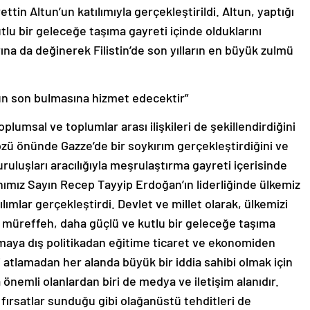
tin Altun’un katılımıyla gerçekleştirildi. Altun, yaptığı
lu bir geleceğe taşıma gayreti içinde olduklarını
rılarına da değinerek Filistin’de son yılların en büyük zulmü
n son bulmasına hizmet edecektir”
msal ve toplumlar arası ilişkileri de şekillendirdiğini
gözü önünde Gazze’de bir soykırım gerçekleştirdiğini ve
luşları aracılığıyla meşrulaştırma gayreti içerisinde
mız Sayın Recep Tayyip Erdoğan’ın liderliğinde ülkemiz
ımlar gerçekleştirdi. Devlet ve millet olarak, ülkemizi
ha müreffeh, daha güçlü ve kutlu bir geleceğe taşıma
maya dış politikadan eğitime ticaret ve ekonomiden
atlamadan her alanda büyük bir iddia sahibi olmak için
önemli olanlardan biri de medya ve iletişim alanıdır.
rsatlar sunduğu gibi olağanüstü tehditleri de