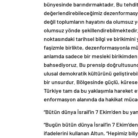
bünyesinde barındırmaktadır. Bu tehdit
değerlendirebileceğimiz dezenformasy
değil toplumların hayatını da olumsuz y
olumsuz yönde şekillendirebilmektedi
noktasındaki tarihsel bilgi ve birikimini
faşizmle birlikte, dezenformasyonla m
anlamda sadece bir mesleki birikimden 
bahsediyoruz. Bu prensip doğrultusunda
ulusal demokratik kültürünü geliştirebi
bir unsurdur. Bölgesinde güçlü, küresel
Türkiye tam da bu yaklaşımla hareket 
enformasyon alanında da hakikat mücad
“Bütün dünya İsrail’in 7 Ekim’den bu y
“Bugün bütün dünya İsrail’in 7 Ekim’de
ifadelerini kullanan Altun, “Hepimiz biliyo