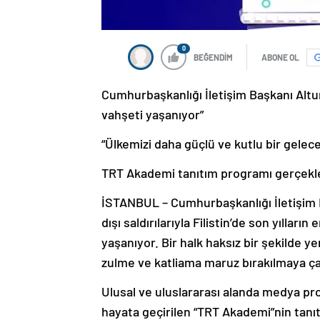
0
BEĞENDİM
ABONE OL
Cumhurbaşkanlığı İletişim Başkanı Altun
vahşeti yaşanıyor”
“Ülkemizi daha güçlü ve kutlu bir gelec
TRT Akademi tanıtım programı gerçekleş
İSTANBUL – Cumhurbaşkanlığı İletişim Ba
dışı saldırılarıyla Filistin’de son yılla
yaşanıyor. Bir halk haksız bir şekilde y
zulme ve katliama maruz bırakılmaya çalı
Ulusal ve uluslararası alanda medya pr
hayata geçirilen “TRT Akademi”nin tan