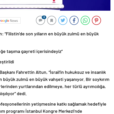
0
News
: “Filistin’de son yılların en büyük zulmü en büyük
eğe taşıma gayreti içerisindeyiz”
tirildi
şkanı Fahrettin Altun, “İsrail’in hukuksuz ve insanlık
rın en büyük zulmü en büyük vahşeti yaşanıyor. Bir soykırım
erlerinden yurtlarından edilmeye, her türlü ayrımcılığa,
şılıyor” dedi.
ofesyonellerinin yetişmesine katkı sağlamak hedefiyle
ıtım programı İstanbul Kongre Merkezi’nde