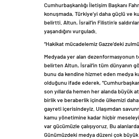
Cumhurbaşkanlığı İletişim Başkanı Fahret
konuşmada, Türkiye’yi daha güçlü ve kut
belirtti. Altun, İsrail’in Filistin’e saldı
yaşandığını vurguladı.
“Hakikat mücadelemiz Gazze’deki zulmü
Medyada yer alan dezenformasyonun toplu
belirten Altun, İsrail’in tüm dünyanın 
bunu da kendine hizmet eden medya kuru
olduğunu ifade ederek, “Cumhurbaşkanı
son yıllarda hemen her alanda büyük atıl
birlik ve beraberlik içinde ülkemizi da
gayreti içerisindeyiz. Ulaşımdan savun
kamu yönetimine kadar hiçbir meseleyi 
var gücümüzle çalışıyoruz. Bu alanlarda 
Günümüzdeki medya düzeni çok büyük fı