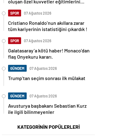
oluşan özel kuvvetler eğitimlerini
başlattı.
SPOR
07 Ağustos 2026
Cristiano Ronaldo’nun akıllara zarar
tüm kariyerinin istatistiğini çıkardık !
SPOR
07 Ağustos 2026
Galatasaray’a kötü haber! Monaco’dan
flaş Onyekuru kararı.
GÜNDEM
07 Ağustos 2026
Trump’tan seçim sonrası ilk mülakat
GÜNDEM
07 Ağustos 2026
Avusturya başbakanı Sebastian Kurz
ile ilgili bilinmeyenler
KATEGORİNİN POPÜLERLERİ