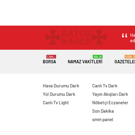
Ha
ed
CANLI
ANLIK
GÜNLÜ
BORSA
NAMAZ VAKITLERI
GAZETELE
Hava Durumu Dark
Canlı Tv Dark
Yol Durumu Dark
Yayın Akışları Dark
Canlı Tv Light
Nöbetçi Eczaneler
Son Dakika
smm panel