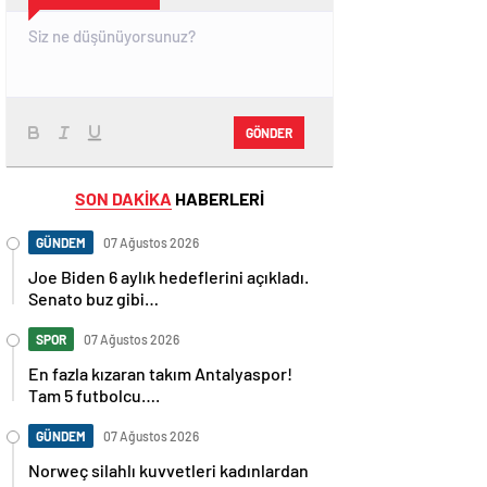
GÖNDER
SON DAKİKA
HABERLERİ
GÜNDEM
07 Ağustos 2026
Joe Biden 6 aylık hedeflerini açıkladı.
Senato buz gibi…
SPOR
07 Ağustos 2026
En fazla kızaran takım Antalyaspor!
Tam 5 futbolcu….
GÜNDEM
07 Ağustos 2026
Norweç silahlı kuvvetleri kadınlardan