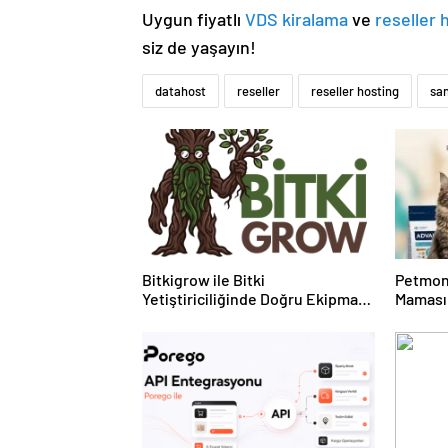
Uygun fiyatlı
VDS kiralama
ve
reseller 
siz de yaşayın!
datahost
reseller
reseller hosting
sa
Bitkigrow ile Bitki
Petmon
Yetiştiriciliğinde Doğru Ekipman
Maması 
ve Ürün Seçimi
Ürünler