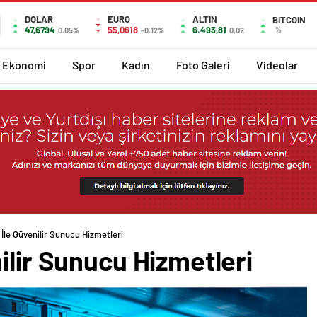
DOLAR
EURO
ALTIN
BITCOIN
47,6794
55,0618
6.493,81
%
0.05%
-0.12%
0,02
Ekonomi
Spor
Kadın
Foto Galeri
Videolar
İle Güvenilir Sunucu Hizmetleri
ilir Sunucu Hizmetleri