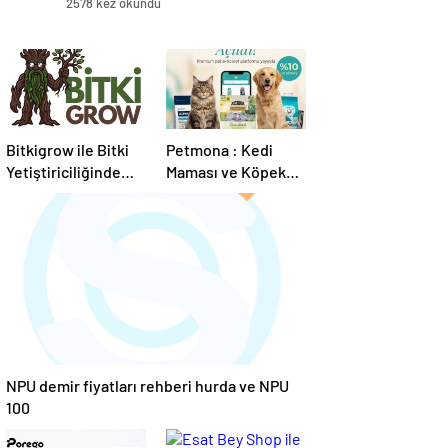
2578 kez okundu
Bitkigrow ile Bitki
Petmona : Kedi
Yetiştiriciliğinde
Maması ve Köpek
Doğru Ekipman ve
Maması İle Tüm
Ürün Seçimi
Evcil Hayvan
Ürünleri
NPU demir fiyatları rehberi hurda ve NPU
100