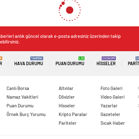
berleri anlık güncel olarak e-posta adresiniz üzerinden takip
ebilirsiniz.
K
TAHMİNİ
LİG
EKONOMİ
E
R
HAVA DURUMU
PUAN DURUMU
HISSELER
PARI
Canlı Borsa
Altınlar
Foto Galeri
Namaz Vakitleri
Dövizler
Video Galeri
Puan Durumu
Hisseler
Yazarlar
Örnek Burç Yorumu
Kripto Paralar
Gazeteler
Pariteler
Sıcak Haber