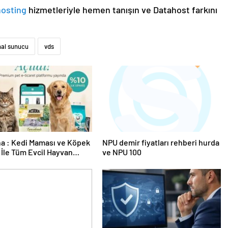
hosting
hizmetleriyle hemen tanışın ve Datahost farkını
nal sunucu
vds
a : Kedi Maması ve Köpek
NPU demir fiyatları rehberi hurda
İle Tüm Evcil Hayvan
ve NPU 100
i