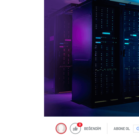
0
BEĞENDİM
ABONE OL