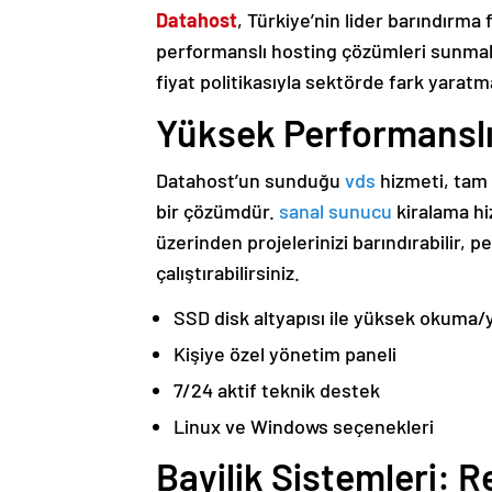
Datahost
, Türkiye’nin lider barındırma
performanslı hosting çözümleri sunmakt
fiyat politikasıyla sektörde fark yaratm
Yüksek Performanslı
Datahost’un sunduğu
vds
hizmeti, tam 
bir çözümdür.
sanal sunucu
kiralama hi
üzerinden projelerinizi barındırabilir,
çalıştırabilirsiniz.
SSD disk altyapısı ile yüksek okuma
Kişiye özel yönetim paneli
7/24 aktif teknik destek
Linux ve Windows seçenekleri
Bayilik Sistemleri: R