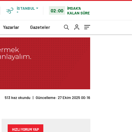
İMSAK'A
İSTANBUL
02:00
KALAN SÜRE
°
Yazarlar
Gazeteler
513 kez okundu
|
Güncelleme: 27 Ekim 2025 00:16
HIZLI YORUM YAP