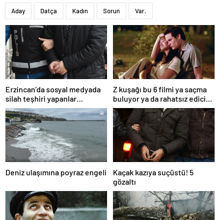
Aday
Datça
Kadın
Sorun
Var.
Erzincan’da sosyal medyada
Z kuşağı bu 6 filmi ya saçma
silah teşhiri yapanlar
buluyor ya da rahatsız edici
yakalandı
ve toksik!
Deniz ulaşımına poyraz engeli
Kaçak kazıya suçüstü! 5
gözaltı