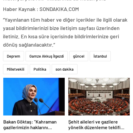
Haber Kaynak : SONDAKIKA.COM
“Yayınlanan tüm haber ve diğer içerikler ile ilgili olarak
yasal bildirimlerinizi bize iletişim sayfası üzerinden
iletiniz. En kısa süre içerisinde bildirimlerinize geri
dönüş sağlanılacaktır.”
Deprem
Gamze Akkuş İlgezdi
güncel
İstanbul
Milletvekili
Politika
son dakika
Bakan Göktaş: “Kahraman
Şehit aileleri ve gazilere
gazilerimizin haklarını
yönelik düzenleme teklifi
güçlendiren yeni bir dönemin
Meclis’te kabul edildi