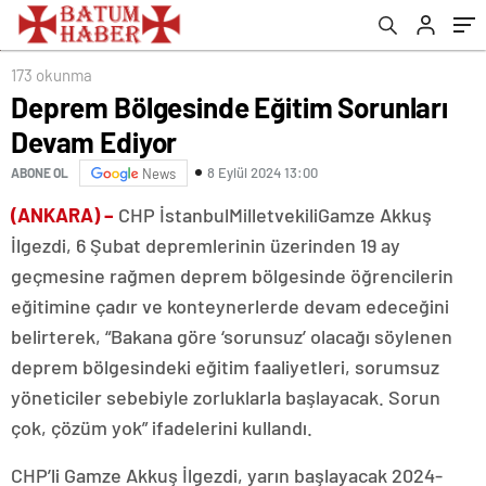
173 okunma
Deprem Bölgesinde Eğitim Sorunları
Devam Ediyor
8 Eylül 2024 13:00
ABONE OL
News
(ANKARA) –
CHP İstanbulMilletvekiliGamze Akkuş
İlgezdi, 6 Şubat depremlerinin üzerinden 19 ay
geçmesine rağmen deprem bölgesinde öğrencilerin
eğitimine çadır ve konteynerlerde devam edeceğini
belirterek, “Bakana göre ‘sorunsuz’ olacağı söylenen
deprem bölgesindeki eğitim faaliyetleri, sorumsuz
yöneticiler sebebiyle zorluklarla başlayacak. Sorun
çok, çözüm yok” ifadelerini kullandı.
CHP’li Gamze Akkuş İlgezdi, yarın başlayacak 2024-