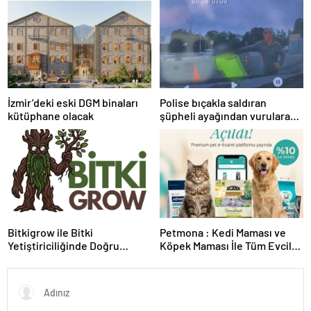
kapılarını aralıyoruz”
İzmir’deki eski DGM binaları
Polise bıçakla saldıran
kütüphane olacak
şüpheli ayağından vurularak
yakalandı
Bitkigrow ile Bitki
Petmona : Kedi Maması ve
Yetiştiriciliğinde Doğru
Köpek Maması İle Tüm Evcil
Ekipman ve Ürün Seçimi
Hayvan Ürünleri