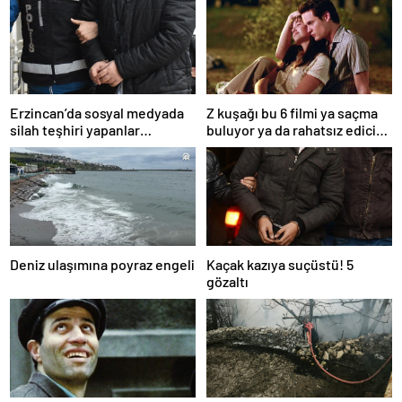
Erzincan’da sosyal medyada
Z kuşağı bu 6 filmi ya saçma
silah teşhiri yapanlar
buluyor ya da rahatsız edici
yakalandı
ve toksik!
Deniz ulaşımına poyraz engeli
Kaçak kazıya suçüstü! 5
gözaltı