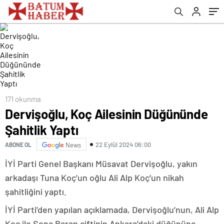
171 okunma
Dervişoğlu, Koç Ailesinin Düğününde
Şahitlik Yaptı
22 Eylül 2024 06:00
ABONE OL
News
İYİ Parti Genel Başkanı Müsavat Dervişoğlu, yakın
arkadaşı Tuna Koç’un oğlu Ali Alp Koç’un nikah
şahitliğini yaptı.
İYİ Parti’den yapılan açıklamada, Dervişoğlu’nun, Ali Alp
Koç ile Sena Baran çiftinin Ankara’daki düğününe