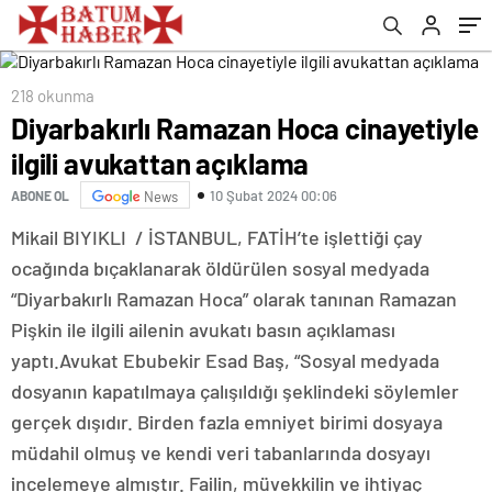
218 okunma
Diyarbakırlı Ramazan Hoca cinayetiyle
ilgili avukattan açıklama
10 Şubat 2024 00:06
ABONE OL
News
Mikail BIYIKLI / İSTANBUL, FATİH’te işlettiği çay
ocağında bıçaklanarak öldürülen sosyal medyada
“Diyarbakırlı Ramazan Hoca” olarak tanınan Ramazan
Pişkin ile ilgili ailenin avukatı basın açıklaması
yaptı.Avukat Ebubekir Esad Baş, “Sosyal medyada
dosyanın kapatılmaya çalışıldığı şeklindeki söylemler
gerçek dışıdır. Birden fazla emniyet birimi dosyaya
müdahil olmuş ve kendi veri tabanlarında dosyayı
incelemeye almıştır. Failin, müvekkilin ve ihtiyaç