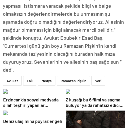
yapması, istismara varacak şekilde bilgi ve belge
olmaksızın değerlendirmelerde bulunmasının şu
aşamada doğru olmadığını değerlendiriyoruz. Ailesinin
mağdur olmaması için bilgi alınacak mercii bellidir.”
şeklinde konuştu. Avukat Ebubekir Esad Baş,
“Cumartesi günü gün boyu Ramazan Pişkin’in kendi
mekanında taziyesinin olacağını buradan halkımıza
duyuruyoruz. Sevenlerinin ve ailesinin başısağolsun ”
dedi.
Avukat
Fail
Medya
Ramazan Pişkin
Veri
Erzincan’da sosyal medyada
Z kuşağı bu 6 filmi ya saçma
silah teşhiri yapanlar
buluyor ya da rahatsız edici
yakalandı
ve toksik!
Deniz ulaşımına poyraz engeli