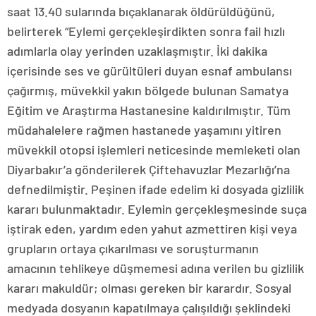
saat 13.40 sularında bıçaklanarak öldürüldüğünü,
belirterek “Eylemi gerçekleşirdikten sonra fail hızlı
adımlarla olay yerinden uzaklaşmıştır. İki dakika
içerisinde ses ve gürültüleri duyan esnaf ambulansı
çağırmış, müvekkil yakın bölgede bulunan Samatya
Eğitim ve Araştırma Hastanesine kaldırılmıştır. Tüm
müdahalelere rağmen hastanede yaşamını yitiren
müvekkil otopsi işlemleri neticesinde memleketi olan
Diyarbakır’a gönderilerek Çiftehavuzlar Mezarlığı’na
defnedilmiştir. Peşinen ifade edelim ki dosyada gizlilik
kararı bulunmaktadır. Eylemin gerçekleşmesinde suça
iştirak eden, yardım eden yahut azmettiren kişi veya
grupların ortaya çıkarılması ve soruşturmanın
amacının tehlikeye düşmemesi adına verilen bu gizlilik
kararı makuldür; olması gereken bir karardır. Sosyal
medyada dosyanın kapatılmaya çalışıldığı şeklindeki