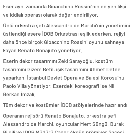
Eser aynı zamanda Gioacchino Rossini’nin en yenilikçi
ve iddialı operası olarak değerlendiriliyor.
Ünlü orkestra şefi Alessandro de Marchi’nin yönetimini
üstlendiği esere İDOB Orkestrası eşlik ederken, rejiyi
daha önce birçok Gioacchino Rossini oyunu sahneye
koyan Renato Bonajuto yönetiyor.
Eserin dekor tasarımını Zeki Sarayoğlu, kostüm
tasarımını Gizem Betil, ışık tasarımını Ahmet Defne
yaparken, İstanbul Devlet Opera ve Balesi Korosu’nu
Paolo Villa yönetiyor. Eserdeki koreografi ise Nil
Berkan İmzalı.
Tüm dekor ve kostümler İDOB atölyelerinde hazırlandı
Operanın rejisörü Renato Bonajuto, orkestra şefi
Alessandro de Marchi, oyuncular Mert Süngü, Burak
Bilgili ve İDOB Müdürü Caner Akgün prömiyer öncesi