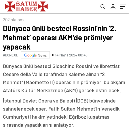
202 okunma
Dünyaca ünlü besteci Rossini’nin ‘2.
Mehmet’ operası AKM’de prömiyer
yapacak
14 Mayıs 2024 00:48
ABONE OL
News
Dünyaca ünlü besteci Gioachino Rossini ve librettist
Cesare della Valle tarafından kaleme alınan “2.
Mehmet” (Maometto II) operasının prömiyeri bu akşam
Atatürk Kültür Merkezi’nde (AKM) gerçekleştirilecek.
İstanbul Devlet Opera ve Balesi (İDOB) bünyesinde
sahnelenecek eser, Fatih Sultan Mehmet’in Venedik
Cumhuriyeti hakimiyetindeki Eğriboz kuşatması
sırasında yaşadıklarını anlatıyor.