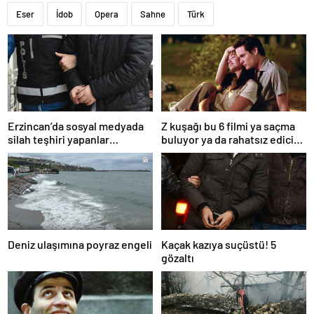
Eser
İdob
Opera
Sahne
Türk
Erzincan’da sosyal medyada
Z kuşağı bu 6 filmi ya saçma
silah teşhiri yapanlar
buluyor ya da rahatsız edici
yakalandı
ve toksik!
Deniz ulaşımına poyraz engeli
Kaçak kazıya suçüstü! 5
gözaltı