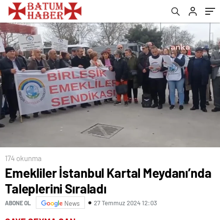
174 okunma
Emekliler İstanbul Kartal Meydanı’nda
Taleplerini Sıraladı
27 Temmuz 2024 12:03
ABONE OL
News