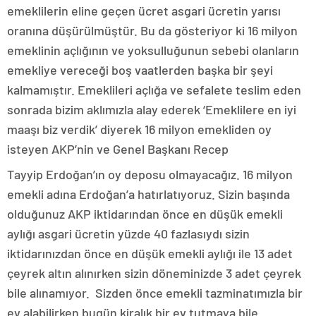
emeklilerin eline geçen ücret asgari ücretin yarısı
oranına düşürülmüştür. Bu da gösteriyor ki 16 milyon
emeklinin açlığının ve yoksulluğunun sebebi olanların
emekliye vereceği boş vaatlerden başka bir şeyi
kalmamıştır. Emeklileri açlığa ve sefalete teslim eden
sonrada bizim aklımızla alay ederek ‘Emeklilere en iyi
maaşı biz verdik’ diyerek 16 milyon emekliden oy
isteyen AKP’nin ve Genel Başkanı Recep
Tayyip Erdoğan’ın oy deposu olmayacağız. 16 milyon
emekli adına Erdoğan’a hatırlatıyoruz. Sizin başında
olduğunuz AKP iktidarından önce en düşük emekli
aylığı asgari ücretin yüzde 40 fazlasıydı sizin
iktidarınızdan önce en düşük emekli aylığı ile 13 adet
çeyrek altın alınırken sizin döneminizde 3 adet çeyrek
bile alınamıyor. Sizden önce emekli tazminatımızla bir
ev alabilirken bugün kiralık bir ev tutmaya bile