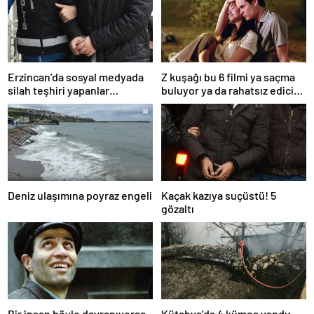
Erzincan’da sosyal medyada
Z kuşağı bu 6 filmi ya saçma
silah teşhiri yapanlar
buluyor ya da rahatsız edici
yakalandı
ve toksik!
Deniz ulaşımına poyraz engeli
Kaçak kazıya suçüstü! 5
gözaltı
Bir insan böyle davranıyorsa
Kütahya’da 4 kümes yandı;