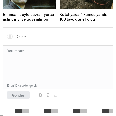
Bir insan böyle davranıyorsa
Kütahya’da 4 kümes yandı;
aslında iyi ve güvenilir biri
100 tavuk telef oldu
En az 10 karakter gerekli
Gönder