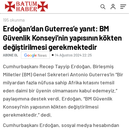
gerekmektedir
durumu olarak ilan etti
195 okunma
Erdoğan’dan Guterres’e yanıt: BM
Güvenlik Konseyi’nin yapısının kökten
değiştirilmesi gerekmektedir
14 Ağustos 2024 22:25
ABONE OL
News
Cumhurbaşkanı Recep Tayyip Erdoğan, Birleşmiş
Milletler (BM) Genel Sekreteri Antonio Guterres’in “Bir
milyardan fazla nüfusa sahip Afrika kıtasını temsil
eden daimi bir üyenin olmamasını kabul edemeyiz.”
paylaşımına destek verdi. Erdoğan, “BM Güvenlik
Konseyi’nin yapısının kökten değiştirilmesi
gerekmektedir.” dedi.
Cumhurbaşkanı Erdoğan, sosyal medya hesabından