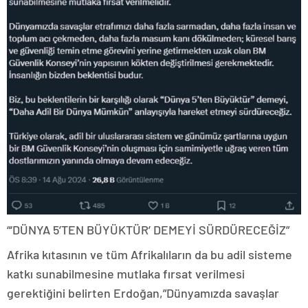
“‘DÜNYA 5’TEN BÜYÜKTÜR’ DEMEYİ SÜRDÜRECEĞİZ”
Afrika kıtasının ve tüm Afrikalıların da bu adil sisteme
katkı sunabilmesine mutlaka fırsat verilmesi
gerektiğini belirten Erdoğan,”Dünyamızda savaşlar