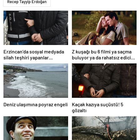
Recep Tayyip Erdoğan
Erzincan’da sosyal medyada
Z kuşağı bu 6 filmi ya saçma
silah teşhiri yapanlar
buluyor ya da rahatsız edici
yakalandı
ve toksik!
Deniz ulaşımına poyraz engeli
Kaçak kazıya suçüstü! 5
gözaltı