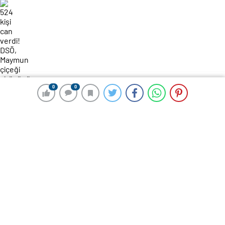
0
0
0
0
188 okunma
524 kişi can verdi! DSÖ, Maymun
çiçeği virüsünü uluslararası halk
sağlığı acil durumu olarak ilan etti