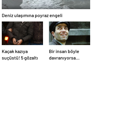
Deniz ulaşımına poyraz engeli
Kaçak kazıya
Bir insan böyle
suçüstü! 5 gözaltı
davranıyorsa
aslında iyi ve
güvenilir biri