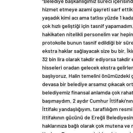
“Belediye başkanlığımız süreci içerisin
hizmet etmeye azami gayreti sarf ettik
yaşadık kimi acı ama tatlısı yüzde 1 kad
çok hızlı geliştiği için tasnif yapamadım
hakikaten nitelikli personelim var hep
protokolle bunun tasnif edildiği bir sür
ekstra haklar sağlayacak size bu bir. 
32 bin lira olarak takdir ediyorsa takd
hisseleri oradan gelecek ekstra gelirl
başlıyoruz. Halin temelini önümüzdeki 
devasa bir belediye arsamız çıkacak orta
belediyemiz finansal anlamda çok rahatl
başımaydım. 2 aydır Cumhur İttifakı’nın
İttifakı yandaşlığıyım, taraflılığım resm
ittifakının gücünü de Ereğli Belediyesini
haklarınıza bağlı olarak çok mutena 