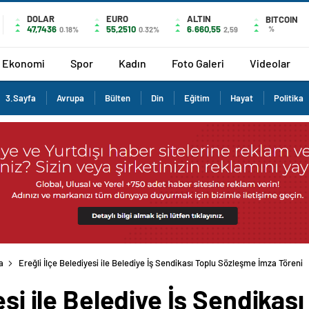
DOLAR
EURO
ALTIN
BITCOIN
47,7436
55,2510
6.660,55
%
0.18%
0.32%
2,59
Ekonomi
Spor
Kadın
Foto Galeri
Videolar
3.Sayfa
Avrupa
Bülten
Din
Eğitim
Hayat
Politika
a
Ereğli İlçe Belediyesi ile Belediye İş Sendikası Toplu Sözleşme İmza Töreni
yesi ile Belediye İş Sendika