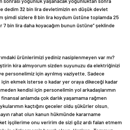
im sonrası yoğunluk yaşanacak yoğunluktan sonra
e dedim 32 bin lira devletimizin en düşük devlet
m şimdi sizlere 8 bin lira koydum üstüne toplamda 25
bir 7 bin lira daha koyacağım bunun üstüne” şeklinde
rımdaki ürünlerimizi yediniz nasiplenmeyen var mı?
ştirin kira almıyorum sizden suyunuzu da elektriğinizi
ye personelimiz için ayrılmış vaziyette. Sadece
 için ekmek isterse o kadar yer oraya dikeceği kadar
demeden kendisi için personelimin yol arkadaşlarımın
r finansal anlamda çok darlık yaşamama rağmen
uykularımın kaçtığını geceler oldu şükürler olsun.
mayın rahat olun kanun hükmünde kararname
ket işçilerime onu veririm de sizi göz ardı falan etmem