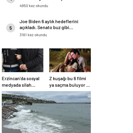
4950 kez okundu
Joe Biden 6 aylık hedeflerini
açıkladı. Senato buz gibi…
5
3161 kez okundu
Erzincan’da sosyal
Z kuşağı bu 6 filmi
medyada silah
ya saçma buluyor ya
teşhiri yapanlar
da rahatsız edici ve
yakalandı
toksik!