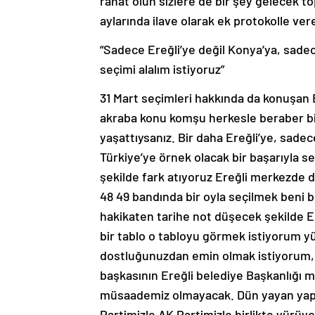
rahat olun sizlere de bir şey gelecek t
aylarında ilave olarak ek protokolle vere
“Sadece Ereğli’ye değil Konya’ya, sadec
seçimi alalım istiyoruz”
31 Mart seçimleri hakkında da konuşan 
akraba konu komşu herkesle beraber birli
yaşattıysanız. Bir daha Ereğli’ye, sade
Türkiye’ye örnek olacak bir başarıyla se
şekilde fark atıyoruz Ereğli merkezde
48 49 bandında bir oyla seçilmek beni b
hakikaten tarihe not düşecek şekilde Ere
bir tablo o tabloyu görmek istiyorum y
dostluğunuzdan emin olmak istiyorum,
başkasının Ereğli belediye Başkanlığı m
müsaademiz olmayacak. Dün yayan yapıl
Partimizle AK Partimizle birlikte yürü