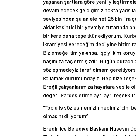
yaşanan şartlara göre yeni iyileştirmeler
devam edecek geldiğimiz nokta yadsılan
seviyesinden şu an ele net 25 bin lira 
aidat kesintisi bir yevmiye tutarında o
bir kere daha teşekkür ediyorum. Kurb
ikramiyesi vereceğim dedi yine bizim ta
Biz emeğe kim yakınsa, işçiyi kim koru
başımıza taç etmişizdir. Bugün burada 
sözleşmedeyiz taraf olmam gerekiyorsa
kollamak durumundayız. Hepinize teşek
Ereğli çalışanlarımıza hayırlara vesile
değerli kardeşlerime ayrı ayrı teşekkü
“Toplu iş sözleşmemizin hepimiz için, bel
olmasını diliyorum”
Ereğli İlçe Belediye Başkanı Hüseyin O