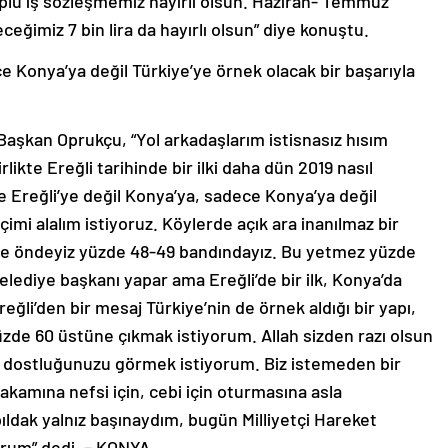
oplu iş sözleşmemiz hayırlı olsun. Haziran- Temmuz
ceğimiz 7 bin lira da hayırlı olsun” diye konuştu.
e Konya’ya değil Türkiye’ye örnek olacak bir başarıyla
Başkan Oprukçu, “Yol arkadaşlarım istisnasız hısım
kte Ereğli tarihinde bir ilki daha dün 2019 nasıl
ce Ereğli’ye değil Konya’ya, sadece Konya’ya değil
çimi alalım istiyoruz. Köylerde açık ara inanılmaz bir
 de öndeyiz yüzde 48-49 bandındayız. Bu yetmez yüzde
elediye başkanı yapar ama Ereğli’de bir ilk, Konya’da
ğli’den bir mesaj Türkiye’nin de örnek aldığı bir yapı,
üzde 60 üstüne çıkmak istiyorum. Allah sizden razı olsun
 dostluğunuzu görmek istiyorum. Biz istemeden bir
akamına nefsi için, cebi için oturmasına asla
dak yalnız başınaydım, bugün Milliyetçi Hareket
yorum” dedi. – KONYA