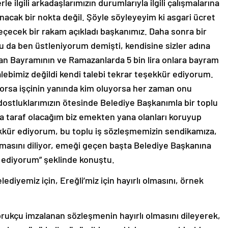
le ilgili arkadaşlarımızın durumlarıyla ilgili çalışmalarına
acak bir nokta değil. Şöyle söyleyeyim ki asgari ücret
geçecek bir rakam açıkladı başkanımız. Daha sonra bir
nu da ben üstleniyorum demişti, kendisine sizler adına
an Bayramının ve Ramazanlarda 5 bin lira onlara bayram
lebimiz değildi kendi talebi tekrar teşekkür ediyorum.
yorsa işçinin yanında kim oluyorsa her zaman onu
dostluklarımızın ötesinde Belediye Başkanımla bir toplu
 taraf olacağım biz emekten yana olanları koruyup
kür ediyorum, bu toplu iş sözleşmemizin sendikamıza,
 olmasını diliyor, emeği geçen başta Belediye Başkanına
r ediyorum” şeklinde konuştu.
ediyemiz için, Ereğli’miz için hayırlı olmasını, örnek
prukçu imzalanan sözleşmenin hayırlı olmasını dileyerek,