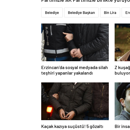
Belediye
Belediye Başkan
Bin Lira
Er
Erzincan’da sosyal medyada silah
Z kuşağ
teşhiri yapanlar yakalandı
buluyor
toksik!
Kaçak kazıya suçüstü! 5 gözaltı
Bir ins