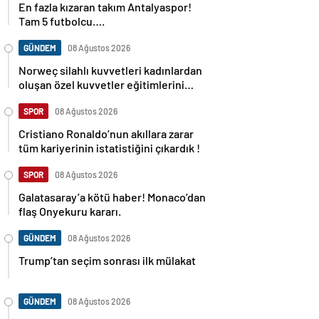
En fazla kızaran takım Antalyaspor!
Tam 5 futbolcu….
GÜNDEM
08 Ağustos 2026
Norweç silahlı kuvvetleri kadınlardan
oluşan özel kuvvetler eğitimlerini
başlattı.
SPOR
08 Ağustos 2026
Cristiano Ronaldo’nun akıllara zarar
tüm kariyerinin istatistiğini çıkardık !
SPOR
08 Ağustos 2026
Galatasaray’a kötü haber! Monaco’dan
flaş Onyekuru kararı.
GÜNDEM
08 Ağustos 2026
Trump’tan seçim sonrası ilk mülakat
GÜNDEM
08 Ağustos 2026