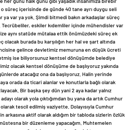
de her günü halk günü gibi yaşadık insanımıza birebir
 o süreç içerisinde de günde 40 tane ayrı duygu seli
ar ya var ya yok. Şimdi bitmedi bakın arkadaşlar süreç
. Tecrübeliler, eskiler kıdemliler içinde mühendisler var
inize aynı statüde mütalaa ettik önümüzdeki süreç ek
eç olacak burada bu karşılığın her hal ve şart altında
İkincisine gelince devletimiz memuruna en düşük ücreti
ir etmiş ise biliyorsunuz kentsel dönüşümde belediye
erimiz olacak kentsel dönüşüme de başlıyoruz yakında
günlerde atacağız ona da başlıyoruz. Halin yerinde
ya orada da ticari alanlar ve konutlarla bağlı olarak
ayacak. Bir başka şey dün yani 2 aya kadar yalnız
 adayı olarak yola çıktığımdan bu yana da artık Cumhur
i olarak tescil edilmiş vaziyette. Dolayısıyla Cumhur
n arkasına aktif olarak aldığım bir tabloda sizlerin özlük
ve müstesna bir düzenleme yapacağım. Muhtemelen