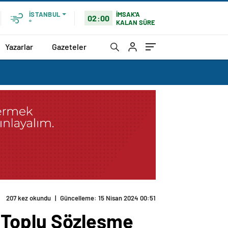
İMSAK'A
İSTANBUL
02:00
KALAN SÜRE
°
Yazarlar
Gazeteler
207 kez okundu
|
Güncelleme: 15 Nisan 2024 00:51
sı Toplu Sözleşme