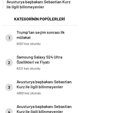
Avusturya başbakanı Sebastian Kurz
ile ilgili bilinmeyenler
KATEGORİNİN POPÜLERLERİ
Trump’tan seçim sonrası ilk
mülakat
1
8007 kez okundu
Samsung Galaxy S24 Ultra
Özellikleri ve Fiyatı
2
6321 kez okundu
Avusturya başbakanı Sebastian
Kurz ile ilgili bilinmeyenler
3
4960 kez okundu
Avusturya başbakanı Sebastian
Kurz ile ilgili bilinmeyenler
4