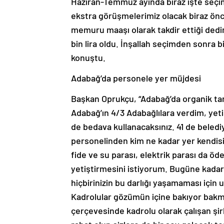
Haziran-Temmuz ayında biraz işte seç
ekstra görüşmelerimiz olacak biraz önc
memuru maaşı olarak takdir ettiği dedi
bin lira oldu. İnşallah seçimden sonra 
konuştu.
Adabağ’da personele yer müjdesi
Başkan Oprukçu, “Adabağ’da organik ta
Adabağ’ın 4/3 Adabağlılara verdim, yeti
de bedava kullanacaksınız. 41 de beledi
personelinden kim ne kadar yer kendisi
fide ve su parası, elektrik parası da ö
yetiştirmesini istiyorum. Bugüne kada
hiçbirinizin bu darlığı yaşamaması için 
Kadrolular gözümün içine bakıyor bak
çerçevesinde kadrolu olarak çalışan şir