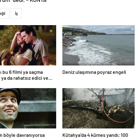
eğli
İş
ı bu 6 filmi ya saçma
Deniz ulaşımına poyraz engeli
 ya da rahatsız edici ve
an böyle davranıyorsa
Kütahya’da 4 kümes yandı; 100