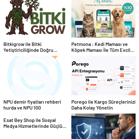
Bitkigrow ile Bitki
Petmona : Kedi Maması ve
Yetiştiriciliğinde Doğru
Köpek Maması İle Tüm Evcil
Ekipman ve Ürün Seçimi
Hayvan Ürünleri
NPU demir fiyatları rehberi
Porego ile Kargo Süreçlerinizi
hurda ve NPU 100
Daha Kolay Yönetin
Esat Bey Shop ile Sosyal
Medya Hizmetlerinde Güçlü
Panel Deneyimi