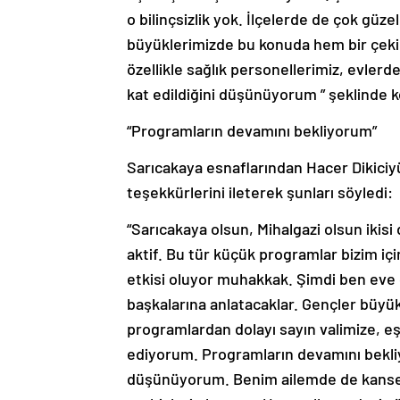
o bilinçsizlik yok. İlçelerde de çok güz
büyüklerimizde bu konuda hem bir çekim
özellikle sağlık personellerimiz, evlerde
kat edildiğini düşünüyorum ” şeklinde 
“Programların devamını bekliyorum”
Sarıcakaya esnaflarından Hacer Dikiciy
teşekkürlerini ileterek şunları söyledi:
“Sarıcakaya olsun, Mihalgazi olsun ikis
aktif. Bu tür küçük programlar bizim i
etkisi oluyor muhakkak. Şimdi ben eve 
başkalarına anlatacaklar. Gençler büyükl
programlardan dolayı sayın valimize, e
ediyorum. Programların devamını bekli
düşünüyorum. Benim ailemde de kanser