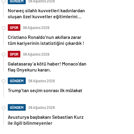
GÜNDEM
06 Ağustos 2026
Norweç silahlı kuvvetleri kadınlardan
oluşan özel kuvvetler eğitimlerini
başlattı.
SPOR
06 Ağustos 2026
Cristiano Ronaldo’nun akıllara zarar
tüm kariyerinin istatistiğini çıkardık !
SPOR
06 Ağustos 2026
Galatasaray’a kötü haber! Monaco’dan
flaş Onyekuru kararı.
GÜNDEM
06 Ağustos 2026
Trump’tan seçim sonrası ilk mülakat
GÜNDEM
06 Ağustos 2026
Avusturya başbakanı Sebastian Kurz
ile ilgili bilinmeyenler