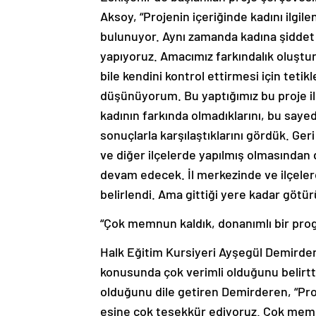
Aksoy, “Projenin içeriğinde kadını ilgil
bulunuyor. Aynı zamanda kadına şiddet 
yapıyoruz. Amacımız farkındalık oluştur
bile kendini kontrol ettirmesi için teti
düşünüyorum. Bu yaptığımız bu proje il
kadının farkında olmadıklarını, bu saye
sonuçlarla karşılaştıklarını gördük. Geri
ve diğer ilçelerde yapılmış olmasından 
devam edecek. İl merkezinde ve ilçelerd
belirlendi. Ama gittiği yere kadar götür
“Çok memnun kaldık, donanımlı bir pro
Halk Eğitim Kursiyeri Ayşegül Demirdere
konusunda çok verimli olduğunu belirtti.
olduğunu dile getiren Demirderen, “Proj
eşine çok teşekkür ediyoruz. Çok memn