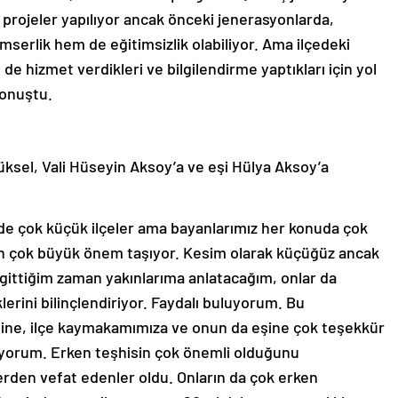
el projeler yapılıyor ancak önceki jenerasyonlarda,
serlik hem de eğitimsizlik olabiliyor. Ama ilçedeki
 de hizmet verdikleri ve bilgilendirme yaptıkları için yol
konuştu.
üksel, Vali Hüseyin Aksoy’a ve eşi Hülya Aksoy’a
i de çok küçük ilçeler ama bayanlarımız her konuda çok
çin çok büyük önem taşıyor. Kesim olarak küçüğüz ancak
gittiğim zaman yakınlarıma anlatacağım, onlar da
erini bilinçlendiriyor. Faydalı buluyorum. Bu
şine, ilçe kaymakamımıza ve onun da eşine çok teşekkür
yorum. Erken teşhisin çok önemli olduğunu
den vefat edenler oldu. Onların da çok erken