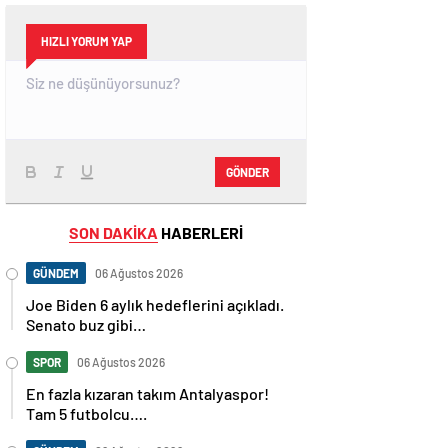
HIZLI YORUM YAP
GÖNDER
SON DAKİKA
HABERLERİ
GÜNDEM
06 Ağustos 2026
Joe Biden 6 aylık hedeflerini açıkladı.
Senato buz gibi…
SPOR
06 Ağustos 2026
En fazla kızaran takım Antalyaspor!
Tam 5 futbolcu….