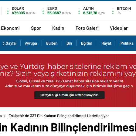
DOLAR
EURO
ALTIN
BITCOIN
47,6003
55,0687
6.512,76
%
0.06%
0.09%
0,26
Ekonomi
Spor
Kadın
Foto Galeri
Videolar
3.Sayfa
Avrupa
Bülten
Din
Eğitim
Hayat
Politika
a
Eskişehir’de 337 Bin Kadının Bilinçlendirilmesi Hedefleniyor
in Kadının Bilinçlendirilmes