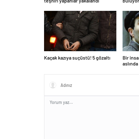
teşhiri yapanlar yakalandı
buluyor
toksik!
Kaçak kazıya suçüstü! 5 gözaltı
Bir ins
aslında 