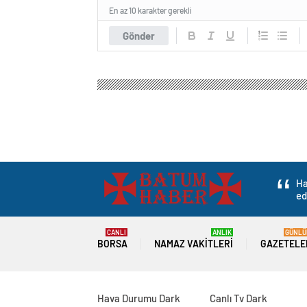
En az 10 karakter gerekli
Gönder
Ha
ed
CANLI
ANLIK
GÜNLÜ
BORSA
NAMAZ VAKITLERI
GAZETELE
Hava Durumu Dark
Canlı Tv Dark