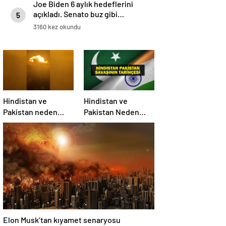
Joe Biden 6 aylık hedeflerini
açıkladı. Senato buz gibi…
5
3160 kez okundu
Hindistan ve
Hindistan ve
Pakistan neden
Pakistan Neden
savaşıyor?
Savaşıyor? Keşmir
Sorunu Nedir?
Neden Savaş
Başladı? İşte
Hindistan Pakistan
Savaşının Tarihçesi!
Elon Musk’tan kıyamet senaryosu