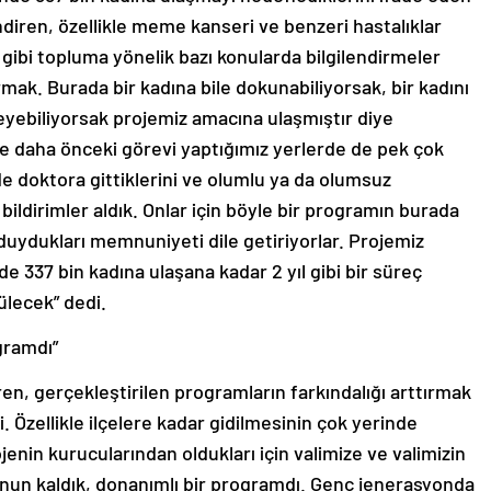
endiren, özellikle meme kanseri ve benzeri hastalıklar
gibi topluma yönelik bazı konularda bilgilendirmeler
mak. Burada bir kadına bile dokunabiliyorsak, bir kadını
kleyebiliyorsak projemiz amacına ulaşmıştır diye
e daha önceki görevi yaptığımız yerlerde de pek çok
de doktora gittiklerini ve olumlu ya da olumsuz
 bildirimler aldık. Onlar için böyle bir programın burada
duydukları memnuniyeti dile getiriyorlar. Projemiz
e 337 bin kadına ulaşana kadar 2 yıl gibi bir süreç
ülecek” dedi.
gramdı”
n, gerçekleştirilen programların farkındalığı arttırmak
 Özellikle ilçelere kadar gidilmesinin çok yerinde
enin kurucularından oldukları için valimize ve valimizin
un kaldık, donanımlı bir programdı. Genç jenerasyonda