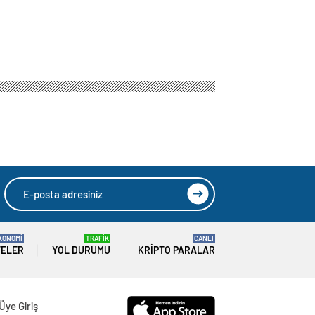
KONOMİ
TRAFİK
CANLI
TELER
YOL DURUMU
KRIPTO PARALAR
Üye Giriş