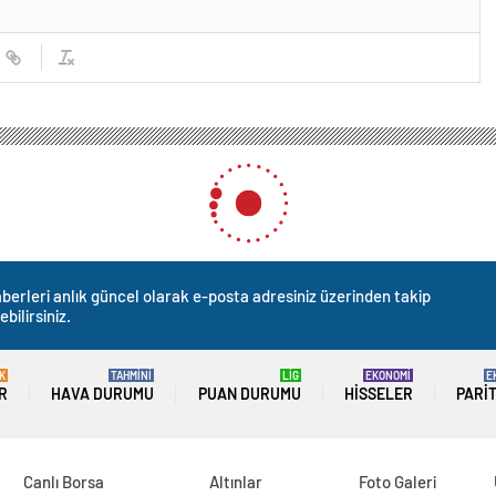
berleri anlık güncel olarak e-posta adresiniz üzerinden takip
ebilirsiniz.
K
TAHMİNİ
LİG
EKONOMİ
E
R
HAVA DURUMU
PUAN DURUMU
HISSELER
PARI
Canlı Borsa
Altınlar
Foto Galeri