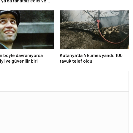
 ya da rahatsız edici ve
an böyle davranıyorsa
Kütahya’da 4 kümes yandı; 100
iyi ve güvenilir biri
tavuk telef oldu