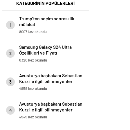
KATEGORİNİN POPÜLERLERİ
Trump’tan seçim sonrası ilk
mülakat
1
8007 kez okundu
Samsung Galaxy S24 Ultra
Özellikleri ve Fiyatı
2
6320 kez okundu
Avusturya başbakanı Sebastian
Kurz ile ilgili bilinmeyenler
3
4959 kez okundu
Avusturya başbakanı Sebastian
Kurz ile ilgili bilinmeyenler
4
4949 kez okundu