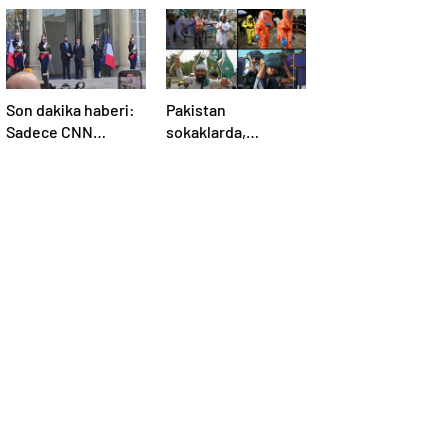
Son dakika haberi:
Pakistan
Sadece CNN
sokaklarda,
TÜRK’te: Şara
Hindistan
Elize’de! Suriye
tatbikatta: “Ateşle
Lideri, Macron ile
oynuyor”
görüşüyor