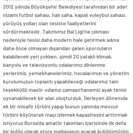
2012 yılında Büyükşehir Belediyesi tarafından bir adet
nizami futbol sahası, halı saha, kapalı voleybol sahası,
yürüyüş yolları olan tesiste faaliyetlerini
sürdürmektedir. Takımımız Bal Ligi’ne çıkması
nedeniyle tesisi daha modern hale getirmek adına
daha önce olmayan dışarıdan gelen sporcuların
kalabilecek yeri yokken, şimdi 20 yataklı klimalı,
banyolu ve televizyonlu odalarımız dinlenme
yerlerimiz, yemekhanelerimiz, hocalarımızı ve yönetim
kurulumuzun toplantı yapabileceği odalarımız tam
teşekküllü masör odamız çamaşırhanemiz ayak tenisi
oynanabilecek bir alan oluşturduk. İlerleyen dönemde
ek bir misafir türbini yapıp bunun yanında mevcut
türbini büyüterek maçı izlemek kapasitesini arttırmak
istiyoruz Bursa’da amatör takımları içerisinde ilk defa
bir kulüp olarak store mağazasını açarak kulübümüzün