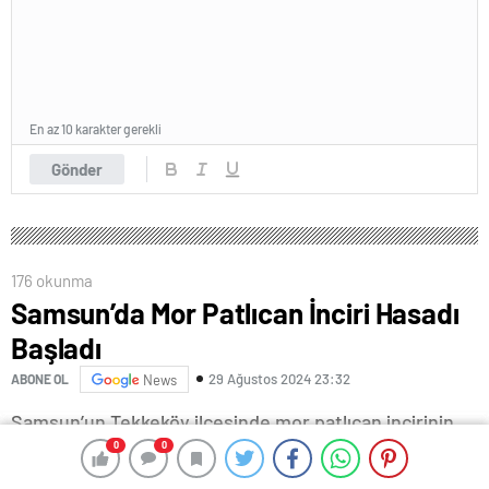
En az 10 karakter gerekli
Gönder
176 okunma
Samsun’da Mor Patlıcan İnciri Hasadı
Başladı
29 Ağustos 2024 23:32
ABONE OL
News
Samsun’un Tekkeköy ilçesinde mor patlıcan incirinin
0
0
0
0
hasadına başlandı.