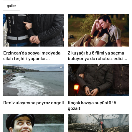
galler
Erzincan’da sosyal medyada
Z kuşağı bu 6 filmi ya saçma
silah teşhiri yapanlar
buluyor ya da rahatsız edici
yakalandı
ve toksik!
Deniz ulaşımına poyraz engeli
Kaçak kazıya suçüstü! 5
gözaltı