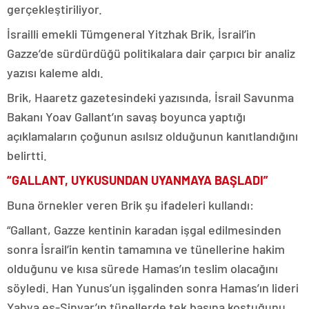
gerçekleştiriliyor.
İsrailli emekli Tümgeneral Yitzhak Brik, İsrail’in
Gazze’de sürdürdüğü politikalara dair çarpıcı bir analiz
yazısı kaleme aldı.
Brik, Haaretz gazetesindeki yazısında, İsrail Savunma
Bakanı Yoav Gallant’ın savaş boyunca yaptığı
açıklamaların çoğunun asılsız olduğunun kanıtlandığını
belirtti.
“GALLANT, UYKUSUNDAN UYANMAYA BAŞLADI”
Buna örnekler veren Brik şu ifadeleri kullandı:
“Gallant, Gazze kentinin karadan işgal edilmesinden
sonra İsrail’in kentin tamamına ve tünellerine hakim
olduğunu ve kısa sürede Hamas’ın teslim olacağını
söyledi. Han Yunus’un işgalinden sonra Hamas’ın lideri
Yahya es-Sinvar’ın tünellerde tek başına koştuğunu,