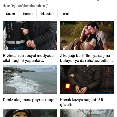
dönüş sağlanılacaktır.”
Gazze
Hamas
hizbullah
İsrail
Erzincan’da sosyal medyada
Z kuşağı bu 6 filmi ya saçma
silah teşhiri yapanlar
buluyor ya da rahatsız edici
yakalandı
ve toksik!
Deniz ulaşımına poyraz engeli
Kaçak kazıya suçüstü! 5
gözaltı