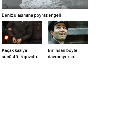
Deniz ulaşımına poyraz engeli
Kaçak kazıya
Bir insan böyle
suçüstü! 5 gözaltı
davranıyorsa
aslında iyi ve
güvenilir biri