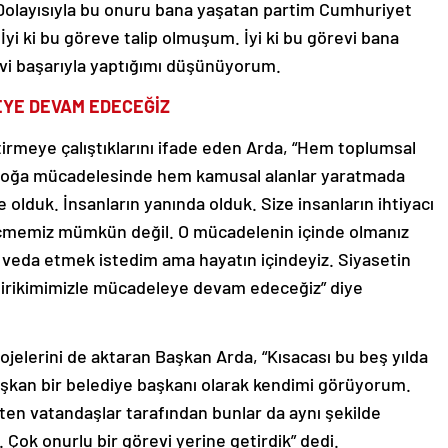
. Dolayısıyla bu onuru bana yaşatan partim Cumhuriyet
İyi ki bu göreve talip olmuşum. İyi ki bu görevi bana
evi başarıyla yaptığımı düşünüyorum.
LEYE DEVAM EDECEĞİZ
tirmeye çalıştıklarını ifade eden Arda, “Hem toplumsal
oğa mücadelesinde hem kamusal alanlar yaratmada
e olduk. İnsanların yanında olduk. Size insanların ihtiyacı
eçmemiz mümkün değil. O mücadelenin içinde olmanız
k veda etmek istedim ama hayatın içindeyiz. Siyasetin
, birikimimizle mücadeleye devam edeceğiz” diye
 projelerini de aktaran Başkan Arda, “Kısacası bu beş yılda
ışkan bir belediye başkanı olarak kendimi görüyorum.
en vatandaşlar tarafından bunlar da aynı şekilde
. Çok onurlu bir görevi yerine getirdik” dedi.