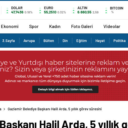
DOLAR
EURO
ALTIN
BITCOIN
47,7436
55,2510
6.660,55
%
0.18%
0.32%
2,59
Ekonomi
Spor
Kadın
Foto Galeri
Videolar
3.Sayfa
Avrupa
Bülten
Din
Eğitim
Hayat
Politika
a
Gaziemir Belediye Başkanı Halil Arda, 5 yıllık görev süresini
aşkanı Halil Arda, 5 yıllık 