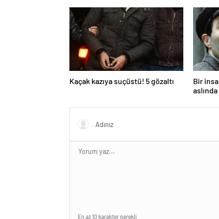
toksik!
Kaçak kazıya suçüstü! 5 gözaltı
Bir ins
aslında 
En az 10 karakter gerekli