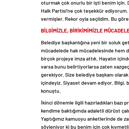
oturmak çok onurlu bir işti benim için
Halk Partisi’ne çok teşekkür ediyorum. 
vermişler. Rekor oyla seçildim. Bu gör
BİLGİMİZLE, BİRİKİMİMİZLE MÜCADE
Belediye başkanlığına yeni bir soluk ge
mücadelede hak mücadelesinde hem d
birçok projeye imza attık. Hayatın içind
varsa bunu belirtiyorlarsa zaten vazg
gerekiyor. Size belediye başkanı olara
içindeyiz. Siyaset devam ediyor. Bilgi
konuştu.
İkinci dönemle ilgili hazırladıkları bazı
kendime baktığımda adaletli dürüst çal
Yaptığımız kamuoyu anketlerinde de zat
söyleniyor ki bu benim için çok kıymetli