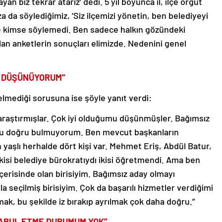
ayan biz tekrar atarız’ dedi. 5 yıl boyunca il, ilçe örgüt
a da söylediğimiz, ‘Siz ilçemizi yönetin, ben belediyeyi
e kimse söylemedi. Ben sadece halkın gözündeki
an anketlerin sonuçları elimizde. Nedenini genel
İ DÜŞÜNÜYORUM”
 gelmediği sorusuna ise şöyle yanıt verdi:
i araştırmışlar. Çok iyi olduğumu düşünmüşler. Bağımsız
unu doğru bulmuyorum. Ben mevcut başkanların
 yaşlı herhalde dört kişi var. Mehmet Eriş, Abdül Batur,
İkisi belediye bürokratıydı ikisi öğretmendi. Ama ben
 içerisinde olan birisiyim. Bağımsız aday olmayı
 seçilmiş birisiyim. Çok da başarılı hizmetler verdiğimi
ak, bu şekilde iz bırakıp ayrılmak çok daha doğru.”
KABUL ETME DURUMUM YOK”