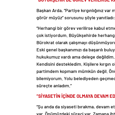
Başkan Arda, “Partiye kırgınlığınız var 
görür müyüz” sorusunu şöyle yanıtladı:
“Herhangi bir görev verilirse kabul e
çok istiyordum. Büyükşehirde herhangi
Bürokrat olarak çalışmayı düşünmüyoru
Eski genel başkanımızı da başarılı bulu
hukukumuz vardı ama delege değildim. İ
Kendisini destekledim. Kişilere kırgın o
partimdem kopmam mümkün değil. Önüm
bilemiyorum. Yolu belediyeden geçmede
süreçte anladım.”
“SİYASETİN İÇİNDE OLMAYA DEVAM E
“Şu anda da siyaseti bırakma, devam et 
var. Önümüzdeki süreci var. Zamana ihti