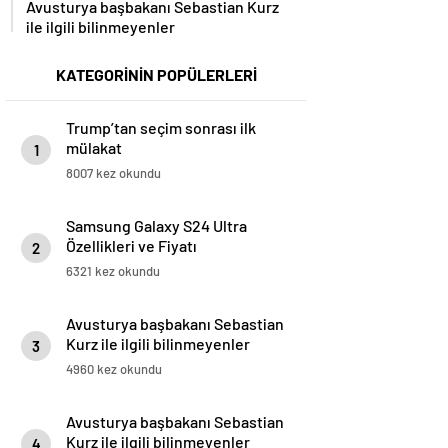
Avusturya başbakanı Sebastian Kurz
ile ilgili bilinmeyenler
KATEGORİNİN POPÜLERLERİ
Trump’tan seçim sonrası ilk
mülakat
1
8007 kez okundu
Samsung Galaxy S24 Ultra
Özellikleri ve Fiyatı
2
6321 kez okundu
Avusturya başbakanı Sebastian
Kurz ile ilgili bilinmeyenler
3
4960 kez okundu
Avusturya başbakanı Sebastian
Kurz ile ilgili bilinmeyenler
4