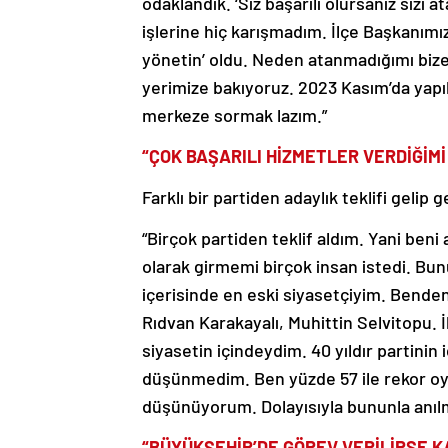
odaklandık. ‘Siz başarılı olursanız sizi at
işlerine hiç karışmadım. İlçe Başkanımız
yönetin’ oldu. Neden atanmadığımı biz
yerimize bakıyoruz. 2023 Kasım’da yapıl
merkeze sormak lazım.”
“ÇOK BAŞARILI HİZMETLER VERDİĞİM
Farklı bir partiden adaylık teklifi gelip
“Birçok partiden teklif aldım. Yani ben
olarak girmemi birçok insan istedi. B
içerisinde en eski siyasetçiyim. Benden
Rıdvan Karakayalı, Muhittin Selvitopu. 
siyasetin içindeydim. 40 yıldır partinin
düşünmedim. Ben yüzde 57 ile rekor oyla
düşünüyorum. Dolayısıyla bununla anılm
“BÜYÜKŞEHİR’DE GÖREV VERİLİRSE 