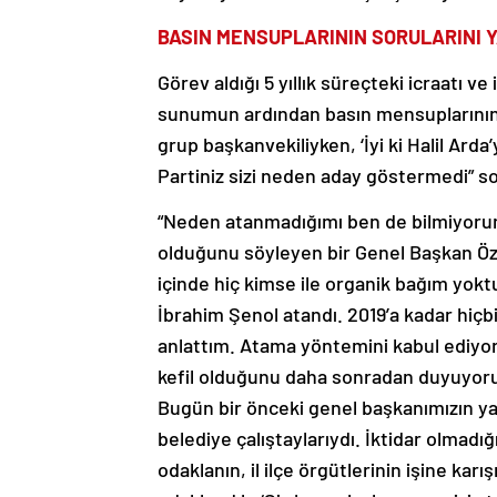
BASIN MENSUPLARININ SORULARINI 
Görev aldığı 5 yıllık süreçteki icraatı
sunumun ardından basın mensuplarının s
grup başkanvekiliyken, ‘İyi ki Halil Ard
Partiniz sizi neden aday göstermedi” so
“Neden atanmadığımı ben de bilmiyorum
olduğunu söyleyen bir Genel Başkan Özg
içinde hiç kimse ile organik bağım yoktu.
İbrahim Şenol atandı. 2019’a kadar hiç
anlattım. Atama yöntemini kabul ediyor
kefil olduğunu daha sonradan duyuyor
Bugün bir önceki genel başkanımızın yap
belediye çalıştaylarıydı. İktidar olmadığ
odaklanın, il ilçe örgütlerinin işine k