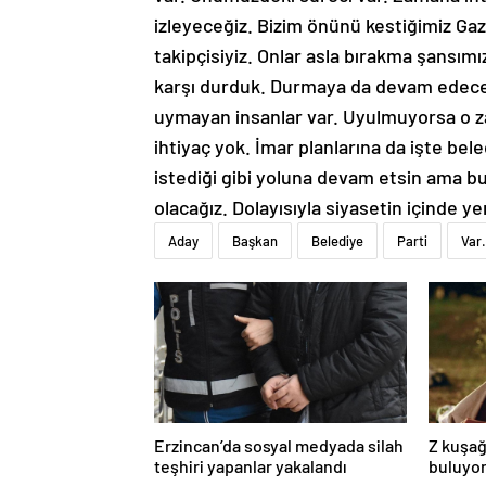
izleyeceğiz. Bizim önünü kestiğimiz Gazi
takipçisiyiz. Onlar asla bırakma şansım
karşı durduk. Durmaya da devam edeceğ
uymayan insanlar var. Uyulmuyorsa o za
ihtiyaç yok. İmar planlarına da işte bele
istediği gibi yoluna devam etsin ama bu
olacağız. Dolayısıyla siyasetin içinde 
Aday
Başkan
Belediye
Parti
Var.
Erzincan’da sosyal medyada silah
Z kuşağ
teşhiri yapanlar yakalandı
buluyor