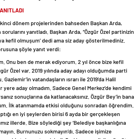
YANITLADI
 ve ikinci dönem projelerinden bahseden Başkan Arda,
orularını yanıtladı. Başkan Arda, “Özgür Özel partinizin
a’ya kefil olmuşum’ dedi ama siz aday gösterilmediniz.
rusuna şöyle yanıt verdi:
. Onu ben de merak ediyorum. 2 yıl önce bize kefil
ür Özel var. 2019 yılında aday adayı olduğumda parti
 Gaziemir’in vatandaşların ısrarı ile 2019’da Halil
bir yere aday olmadım. Sadece Genel Merkez’de kendimi
sanız sonuçlarına da katlanacaksınız. Özgür Bey’in bana
um. İlk atanmamda etkisi olduğunu sonradan öğrendim.
tığı en iyi şeylerden birisi 6 ayda bir gerçekleşen
ımız illerde. Bize söylediği şey ‘Belediye başkanlığına
arışmayın. Burnunuzu sokmayın’dı. Sadece işimize