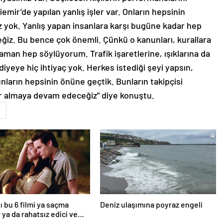
emir’de yapılan yanlış işler var. Onların hepsinin
ız yok. Yanlış yapan insanlara karşı bugüne kadar hep
iz. Bu bence çok önemli. Çünkü o kanunları, kurallara
man hep söylüyorum. Trafik işaretlerine, ışıklarına da
diyeye hiç ihtiyaç yok. Herkes istediği şeyi yapsın,
nların hepsinin önüne geçtik. Bunların takipçisi
yer almaya devam edeceğiz” diye konuştu.
ı bu 6 filmi ya saçma
Deniz ulaşımına poyraz engeli
 ya da rahatsız edici ve