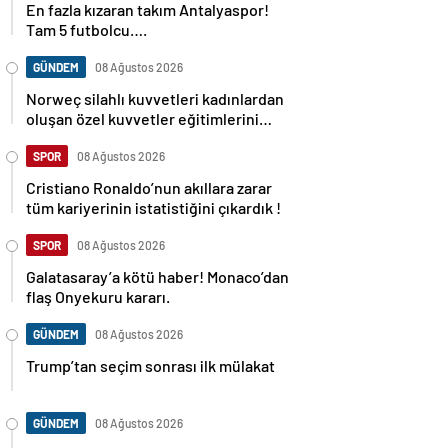
En fazla kızaran takım Antalyaspor!
Tam 5 futbolcu….
GÜNDEM
08 Ağustos 2026
Norweç silahlı kuvvetleri kadınlardan
oluşan özel kuvvetler eğitimlerini
başlattı.
SPOR
08 Ağustos 2026
Cristiano Ronaldo’nun akıllara zarar
tüm kariyerinin istatistiğini çıkardık !
SPOR
08 Ağustos 2026
Galatasaray’a kötü haber! Monaco’dan
flaş Onyekuru kararı.
GÜNDEM
08 Ağustos 2026
Trump’tan seçim sonrası ilk mülakat
GÜNDEM
08 Ağustos 2026