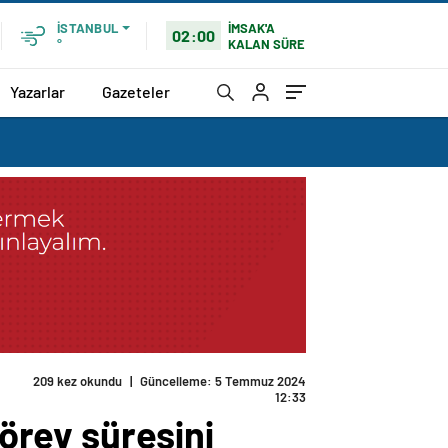
İMSAK'A
İSTANBUL
02:00
KALAN SÜRE
°
Yazarlar
Gazeteler
209 kez okundu
|
Güncelleme: 5 Temmuz 2024
12:33
görev süresini