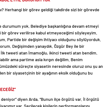
mı? Herhangi bir görev geldiği takdirde sizi bir görevde
tme durumum yok. Belediye başkanlığına devam etmeyi
 bir görev verilirse kabul etmeyeceğimi söyleyeyim.
m. Partide bir değişim ihtiyacı olduğunu söylüyorduk.
yorum. Değişimden yanaydık. Özgür Bey ile bir
lk tweeti atan İmamoğlu, ikinci tweeti atan bendim.
labilir ama partime asla kırgın değilim. Benim
üzdeki süreçte siyasetin neresinde oluruz onu şu an
n bir siyasetçinin bir ayağının eksik olduğunu bu
DECEĞİZ”
deniyor” diyen Arda, “Bunun ilçe örgütü var. İl örgütü
yacımız var. Seçilecek kişilerin performanslarını