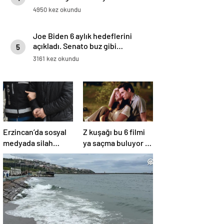
4950 kez okundu
Joe Biden 6 aylık hedeflerini
açıkladı. Senato buz gibi…
5
3161 kez okundu
Erzincan’da sosyal
Z kuşağı bu 6 filmi
medyada silah
ya saçma buluyor ya
teşhiri yapanlar
da rahatsız edici ve
yakalandı
toksik!