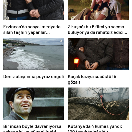
Erzincan’da sosyal medyada
Z kuşağı bu 6 filmi ya saçma
silah teşhiri yapanlar
buluyor ya da rahatsız edici
yakalandı
ve toksik!
Deniz ulaşımına poyraz engeli
Kaçak kazıya suçüstü! 5
gözaltı
Bir insan böyle davranıyorsa
Kütahya’da 4 kümes yandı;
aslında iyi ve güvenilir biri
100 tavuk telef oldu