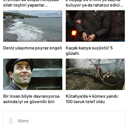
silah teşhiri yapanlar
buluyor ya da rahatsız edici
yakalandı
ve toksik!
Deniz ulaşımına poyraz engeli
Kaçak kazıya suçüstü! 5
gözaltı
Bir insan böyle davranıyorsa
Kütahya’da 4 kümes yandı;
aslında iyi ve güvenilir biri
100 tavuk telef oldu