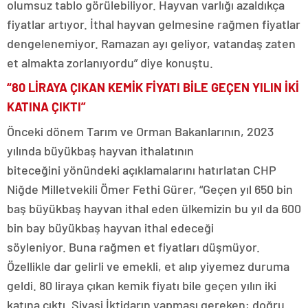
olumsuz tablo görülebiliyor. Hayvan varlığı azaldıkça
fiyatlar artıyor. İthal hayvan gelmesine rağmen fiyatlar
dengelenemiyor. Ramazan ayı geliyor, vatandaş zaten
et almakta zorlanıyordu” diye konuştu.
“80 LİRAYA ÇIKAN KEMİK FİYATI BİLE GEÇEN YILIN İKİ
KATINA ÇIKTI”
Önceki dönem Tarım ve Orman Bakanlarının, 2023
yılında büyükbaş hayvan ithalatının
biteceğini yönündeki açıklamalarını hatırlatan CHP
Niğde Milletvekili Ömer Fethi Gürer, “Geçen yıl 650 bin
baş büyükbaş hayvan ithal eden ülkemizin bu yıl da 600
bin bay büyükbaş hayvan ithal edeceği
söyleniyor. Buna rağmen et fiyatları düşmüyor.
Özellikle dar gelirli ve emekli, et alıp yiyemez duruma
geldi. 80 liraya çıkan kemik fiyatı bile geçen yılın iki
katına çıktı. Siyasi İktidarın yapması gereken; doğru