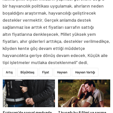
bir hayvancılık politikası uygulamak, ahırların neden
boşaldığını araştırmak, hayvancılığı geliştirecek
destekler vermektir. Gerçek anlamda destek
sağlanmaz ise arttık et fiyatları sarrafın sattığı
altın fiyatlarına denkleşecek. Millet yüksek yem
fiyatları, ahır giderleri arttıkça, destekler verilmedikçe,
köyden kente göç devam ettiği müddetçe
hayvancılıkta geriye dönüş devam edecek. Küçük aile
tipi işletmeler mutlaka desteklenmeli” dedi.
Artış
Büyükbaş
Fiyat
Hayvan
Hayvan Varlığı
Erzincan’da sosyal medyada
Z kuşağı bu 6 filmi ya saçma