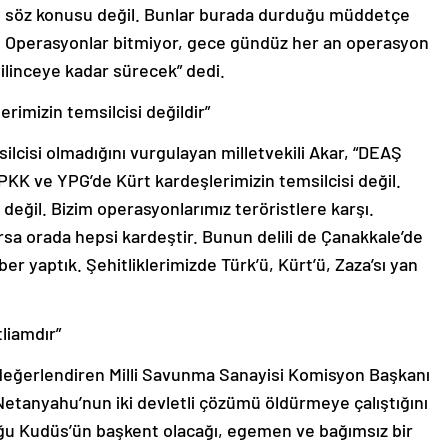
y söz konusu değil. Bunlar burada durduğu müddetçe
 Operasyonlar bitmiyor, gece gündüz her an operasyon
ilinceye kadar sürecek” dedi.
rimizin temsilcisi değildir”
lcisi olmadığını vurgulayan milletvekili Akar, “DEAŞ
 PKK ve YPG’de Kürt kardeşlerimizin temsilcisi değil.
 değil. Bizim operasyonlarımız teröristlere karşı.
arsa orada hepsi kardeştir. Bunun delili de Çanakkale’de
er yaptık. Şehitliklerimizde Türk’ü, Kürt’ü, Zaza’sı yan
tliamdır”
ı da değerlendiren Milli Savunma Sanayisi Komisyon Başkanı
Netanyahu’nun iki devletli çözümü öldürmeye çalıştığını
oğu Kudüs’ün başkent olacağı, egemen ve bağımsız bir