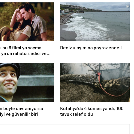
ı bu 6 filmi ya saçma
Deniz ulaşımına poyraz engeli
 ya da rahatsız edici ve
an böyle davranıyorsa
Kütahya’da 4 kümes yandı; 100
iyi ve güvenilir biri
tavuk telef oldu