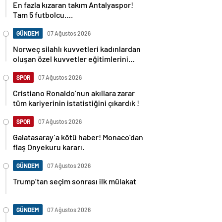
En fazla kızaran takım Antalyaspor!
Tam 5 futbolcu….
GÜNDEM
07 Ağustos 2026
Norweç silahlı kuvvetleri kadınlardan
oluşan özel kuvvetler eğitimlerini
başlattı.
SPOR
07 Ağustos 2026
Cristiano Ronaldo’nun akıllara zarar
tüm kariyerinin istatistiğini çıkardık !
SPOR
07 Ağustos 2026
Galatasaray’a kötü haber! Monaco’dan
flaş Onyekuru kararı.
GÜNDEM
07 Ağustos 2026
Trump’tan seçim sonrası ilk mülakat
GÜNDEM
07 Ağustos 2026