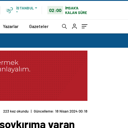
İMSAK'A
İSTANBUL
02:00
KALAN SÜRE
°
Yazarlar
Gazeteler
223 kez okundu
|
Güncelleme: 18 Nisan 2024 00:18
, soykırıma varan