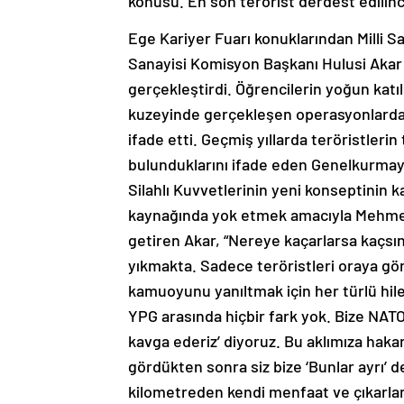
konusu. En son terörist derdest edilin
Ege Kariyer Fuarı konuklarından Milli S
Sanayisi Komisyon Başkanı Hulusi Akar “
gerçekleştirdi. Öğrencilerin yoğun katılı
kuzeyinde gerçekleşen operasyonlarda h
ifade etti. Geçmiş yıllarda teröristlerin
bulunduklarını ifade eden Genelkurmay 
Silahlı Kuvvetlerinin yeni konseptinin 
kaynağında yok etmek amacıyla Mehmetç
getiren Akar, “Nereye kaçarlarsa kaçsınl
yıkmakta. Sadece teröristleri oraya gö
kamuoyunu yanıltmak için her türlü hileyi
YPG arasında hiçbir fark yok. Bize NATO
kavga ederiz’ diyoruz. Bu aklımıza hakar
gördükten sonra siz bize ‘Bunlar ayrı’ d
kilometreden kendi menfaat ve çıkarları