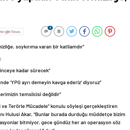
0
News
mizliğe, soykırıma varan bir katliamdır”
:
linceye kadar sürecek”
ğinde ‘YPG ayrı demeyin kavga ederiz’ diyoruz”
rimizin temsilcisi değildir”
i ve Terörle Mücadele” konulu söyleşi gerçekleştiren
nı Hulusi Akar, “Bunlar burada durduğu müddetçe bizim
asyonlar bitmiyor, gece gündüz her an operasyon söz