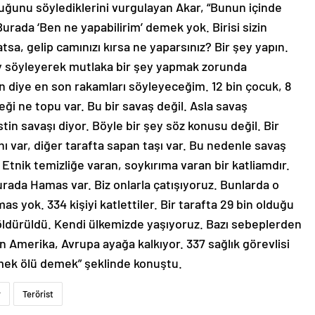
lduğunu söylediklerini vurgulayan Akar, “Bunun içinde
urada ‘Ben ne yapabilirim’ demek yok. Birisi sizin
sa, gelip camınızı kırsa ne yaparsınız? Bir şey yapın.
ey söyleyerek mutlaka bir şey yapmak zorunda
n diye en son rakamları söyleyeceğim. 12 bin çocuk, 8
feği ne topu var. Bu bir savaş değil. Asla savaş
istin savaşı diyor. Böyle bir şey söz konusu değil. Bir
ahı var, diğer tarafta sapan taşı var. Bu nedenle savaş
 Etnik temizliğe varan, soykırıma varan bir katliamdır.
‘Burada Hamas var. Biz onlarla çatışıyoruz. Bunlarda o
as yok. 334 kişiyi katlettiler. Bir tarafta 29 bin olduğu
 öldürüldü. Kendi ülkemizde yaşıyoruz. Bazı sebeplerden
n Amerika, Avrupa ayağa kalkıyor. 337 sağlık görevlisi
demek ölü demek” şeklinde konuştu.
r
Terörist