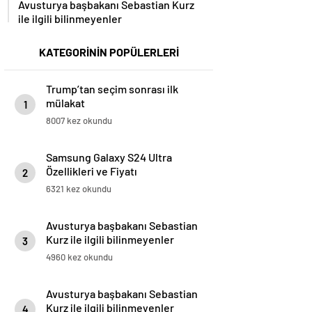
Avusturya başbakanı Sebastian Kurz
ile ilgili bilinmeyenler
KATEGORİNİN POPÜLERLERİ
Trump’tan seçim sonrası ilk
mülakat
1
8007 kez okundu
Samsung Galaxy S24 Ultra
Özellikleri ve Fiyatı
2
6321 kez okundu
Avusturya başbakanı Sebastian
Kurz ile ilgili bilinmeyenler
3
4960 kez okundu
Avusturya başbakanı Sebastian
Kurz ile ilgili bilinmeyenler
4