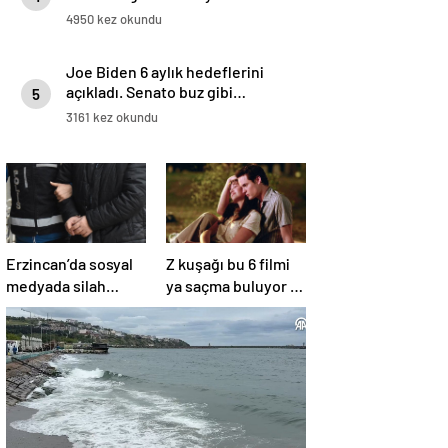
4950 kez okundu
Joe Biden 6 aylık hedeflerini
açıkladı. Senato buz gibi…
5
3161 kez okundu
Erzincan’da sosyal
Z kuşağı bu 6 filmi
medyada silah
ya saçma buluyor ya
teşhiri yapanlar
da rahatsız edici ve
yakalandı
toksik!