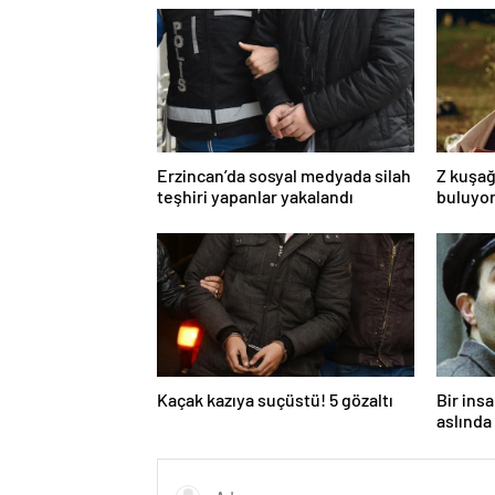
Erzincan’da sosyal medyada silah
Z kuşağ
teşhiri yapanlar yakalandı
buluyor
toksik!
Kaçak kazıya suçüstü! 5 gözaltı
Bir ins
aslında 