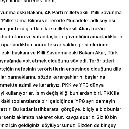
ceye kadar sürecek” dedi.
avunma eski Bakanı, AK Parti milletvekili, Milli Savunma
Millet Olma Bilinci ve Terörle Mücadele” adlı söyleşi
m gösterdiği etkinlikte milletvekili Akar, Irak’ın
udutların ve vatandaşların güvenliğini amaçladıklarını
 toparlandıktan sonra tekrar saldırı girişimlerinde
eski başkanı ve Milli Savunma eski Bakanı Akar, Türk
kaynağında yok etmek olduğunu söyledi. Teröristleri
iğin nefesinin teröristlerin ensesinde olduğunu dile
ar barınaklarını, sözde karargahlarını başlarına
mmekte azimli ve kararlıyız. PKK ve YPG dünya
 kullanıyorlar. İsim değişikliği bunlardan biri. PKK ile
’daki toplantılarda biri geldiğinde ‘YPG ayrı demeyin
ettir. Bu kadar istihbarata, görgüye, bilgiyle biz bunları
erseniz aklımıza hakaret olur, kavga ederiz. Siz 10 bin
nız için geldiğinizi söylüyorsunuz. Bizden de bir şey