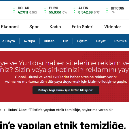
DOLAR
EURO
ALTIN
BITCOIN
47,7111
55,0351
6.542,69
%
0.16%
0%
0,77
Ekonomi
Spor
Kadın
Foto Galeri
Videolar
3.Sayfa
Avrupa
Bülten
Din
Eğitim
Hayat
Politika
a
Hulusi Akar: “Filistin’e yapılan etnik temizliğe, soykırıma varan bir
tin’e yapılan etnik temizliğe