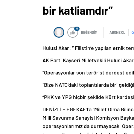
bir katliamdır”
0
BEĞENDİM
ABONE OL
Hulusi Akar: ” Filistin’e yapılan etnik te
AK Parti Kayseri Milletvekili Hulusi Akar
“Operasyonlar son terörist derdest edi
“Bize NATO’daki toplantılarda biri geldi
“PKK ve YPG hiçbir şekilde Kürt kardeşle
DENİZLİ – EGEKAF’ta “Millet Olma Bilinc
Milli Savunma Sanayisi Komisyon Başka
operasyonlarımız da durmayacak. Oper