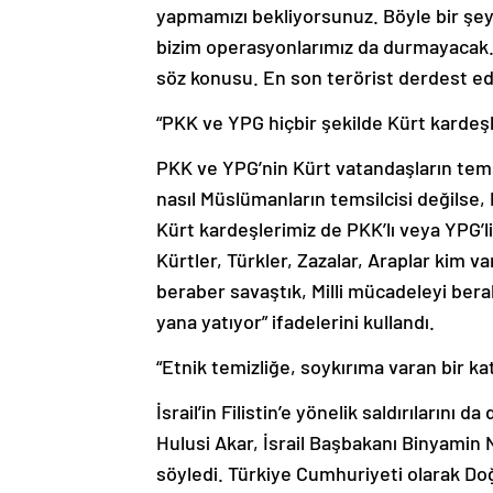
yapmamızı bekliyorsunuz. Böyle bir şe
bizim operasyonlarımız da durmayacak.
söz konusu. En son terörist derdest ed
“PKK ve YPG hiçbir şekilde Kürt kardeşle
PKK ve YPG’nin Kürt vatandaşların temsi
nasıl Müslümanların temsilcisi değilse,
Kürt kardeşlerimiz de PKK’lı veya YPG’li
Kürtler, Türkler, Zazalar, Araplar kim v
beraber savaştık, Milli mücadeleyi berab
yana yatıyor” ifadelerini kullandı.
“Etnik temizliğe, soykırıma varan bir ka
İsrail’in Filistin’e yönelik saldırıların
Hulusi Akar, İsrail Başbakanı Binyamin 
söyledi. Türkiye Cumhuriyeti olarak D