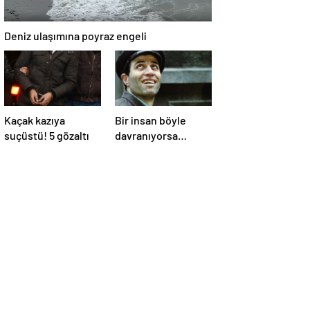
Deniz ulaşımına poyraz engeli
Kaçak kazıya
Bir insan böyle
suçüstü! 5 gözaltı
davranıyorsa
aslında iyi ve
güvenilir biri