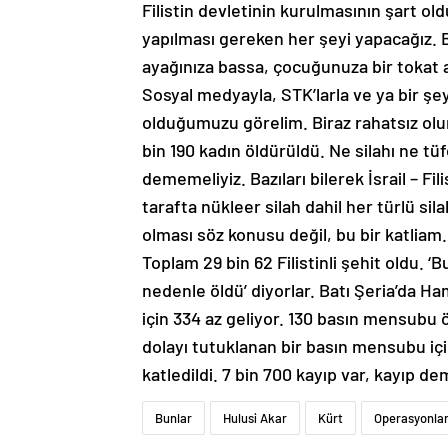
Filistin devletinin kurulmasının şart o
yapılması gereken her şeyi yapacağız. B
ayağınıza bassa, çocuğunuza bir tokat at
Sosyal medyayla, STK’larla ve ya bir ş
olduğumuzu görelim. Biraz rahatsız olu
bin 190 kadın öldürüldü. Ne silahı ne tü
dememeliyiz. Bazıları bilerek İsrail – Fil
tarafta nükleer silah dahil her türlü sil
olması söz konusu değil, bu bir katliam.
Toplam 29 bin 62 Filistinli şehit oldu. 
nedenle öldü’ diyorlar. Batı Şeria’da Ham
için 334 az geliyor. 130 basın mensubu
dolayı tutuklanan bir basın mensubu içi
katledildi. 7 bin 700 kayıp var, kayıp 
Bunlar
Hulusi Akar
Kürt
Operasyonla