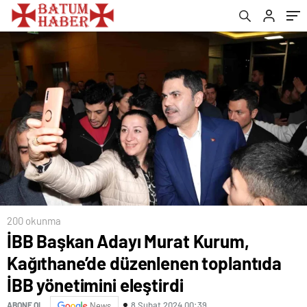
yönetimini eleştirdi
200 okunma
İBB Başkan Adayı Murat Kurum,
Kağıthane’de düzenlenen toplantıda
İBB yönetimini eleştirdi
8 Şubat 2024 00:39
ABONE OL
News