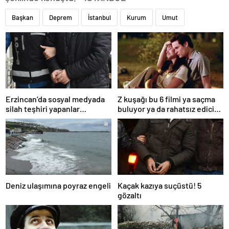
Başkan
Deprem
İstanbul
Kurum
Umut
Erzincan’da sosyal medyada
Z kuşağı bu 6 filmi ya saçma
silah teşhiri yapanlar
buluyor ya da rahatsız edici
yakalandı
ve toksik!
Deniz ulaşımına poyraz engeli
Kaçak kazıya suçüstü! 5
gözaltı