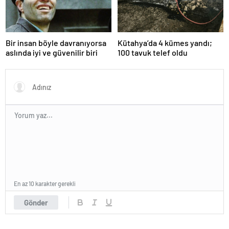
Bir insan böyle davranıyorsa
Kütahya’da 4 kümes yandı;
aslında iyi ve güvenilir biri
100 tavuk telef oldu
En az 10 karakter gerekli
Gönder