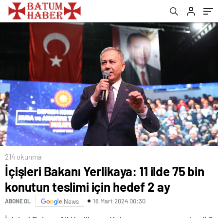
214 okunma
İçişleri Bakanı Yerlikaya: 11 ilde 75 bin
konutun teslimi için hedef 2 ay
16 Mart 2024 00:30
ABONE OL
News