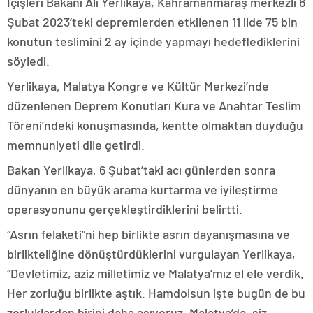
İçişleri Bakanı Ali Yerlikaya, Kahramanmaraş merkezli 6
Şubat 2023’teki depremlerden etkilenen 11 ilde 75 bin
konutun teslimini 2 ay içinde yapmayı hedeflediklerini
söyledi.
Yerlikaya, Malatya Kongre ve Kültür Merkezi’nde
düzenlenen Deprem Konutları Kura ve Anahtar Teslim
Töreni’ndeki konuşmasında, kentte olmaktan duyduğu
memnuniyeti dile getirdi.
Bakan Yerlikaya, 6 Şubat’taki acı günlerden sonra
dünyanın en büyük arama kurtarma ve iyileştirme
operasyonunu gerçekleştirdiklerini belirtti.
“Asrın felaketi”ni hep birlikte asrın dayanışmasına ve
birlikteliğine dönüştürdüklerini vurgulayan Yerlikaya,
“Devletimiz, aziz milletimiz ve Malatya’mız el ele verdik.
Her zorluğu birlikte aştık. Hamdolsun işte bugün de bu
zorluklardan birini daha aşıyoruz. Malatya’da, siz