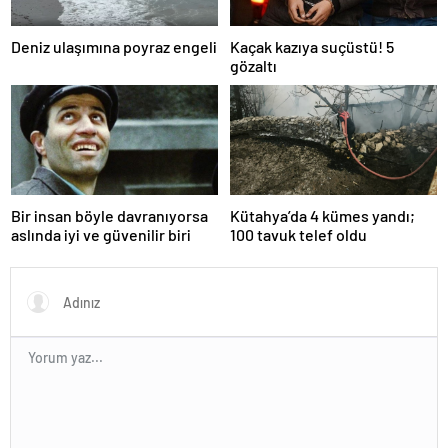
Deniz ulaşımına poyraz engeli
Kaçak kazıya suçüstü! 5
gözaltı
Bir insan böyle davranıyorsa
Kütahya’da 4 kümes yandı;
aslında iyi ve güvenilir biri
100 tavuk telef oldu