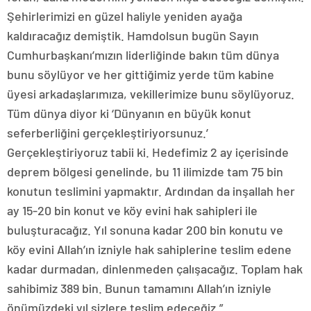
Şehirlerimizi en güzel haliyle yeniden ayağa
kaldıracağız demiştik. Hamdolsun bugün Sayın
Cumhurbaşkanı’mızın liderliğinde bakın tüm dünya
bunu söylüyor ve her gittiğimiz yerde tüm kabine
üyesi arkadaşlarımıza, vekillerimize bunu söylüyoruz.
Tüm dünya diyor ki ‘Dünyanın en büyük konut
seferberliğini gerçekleştiriyorsunuz.’
Gerçekleştiriyoruz tabii ki. Hedefimiz 2 ay içerisinde
deprem bölgesi genelinde, bu 11 ilimizde tam 75 bin
konutun teslimini yapmaktır. Ardından da inşallah her
ay 15-20 bin konut ve köy evini hak sahipleri ile
buluşturacağız. Yıl sonuna kadar 200 bin konutu ve
köy evini Allah’ın izniyle hak sahiplerine teslim edene
kadar durmadan, dinlenmeden çalışacağız. Toplam hak
sahibimiz 389 bin. Bunun tamamını Allah’ın izniyle
önümüzdeki yıl sizlere teslim edeceğiz.”