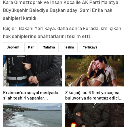
Kara Ölmeztoprak ve İhsan Koca ile AK Parti Malatya
Büyükşehir Belediye Başkan adayı Sami Er ile hak
sahipleri katıldı.
İçişleri Bakanı Yerlikaya, daha sonra kurada ismi çıkan
hak sahiplerine anahtarlarını teslim etti.
Deprem
Kar
Malatya
Teslim
Yerlikaya
Erzincan’da sosyal medyada
Z kuşağı bu 6 filmi ya saçma
silah teşhiri yapanlar
buluyor ya da rahatsız edici
yakalandı
ve toksik!