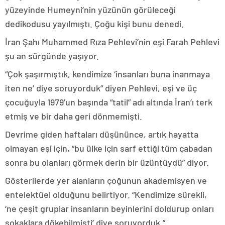
yüzeyinde Humeyni’nin yüzünün görüleceği
dedikodusu yayılmıştı. Çoğu kişi bunu denedi.
İran Şahı Muhammed Rıza Pehlevi’nin eşi Farah Pehlevi
şu an sürgünde yaşıyor.
“Çok şaşırmıştık, kendimize ‘insanları buna inanmaya
iten ne’ diye soruyorduk” diyen Pehlevi, eşi ve üç
çocuğuyla 1979’un başında “tatil” adı altında İran’ı terk
etmiş ve bir daha geri dönmemişti.
Devrime giden haftaları düşününce, artık hayatta
olmayan eşi için, “bu ülke için sarf ettiği tüm çabadan
sonra bu olanları görmek derin bir üzüntüydü” diyor.
Gösterilerde yer alanların çoğunun akademisyen ve
entelektüel olduğunu belirtiyor. “Kendimize sürekli,
‘ne çeşit gruplar insanların beyinlerini doldurup onları
sokaklara dökebilmişti’ diye soruyorduk.”