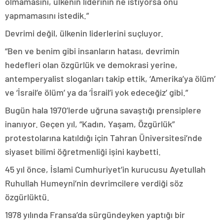
olmamasını, ülkenin liderinin ne istiyorsa onu
yapmamasını istedik.”
Devrimi değil, ülkenin liderlerini suçluyor.
“Ben ve benim gibi insanların hatası, devrimin
hedefleri olan özgürlük ve demokrasi yerine,
antemperyalist sloganları takip ettik, ‘Amerika’ya ölüm’
ve ‘İsrail’e ölüm’ ya da ‘İsrail’i yok edeceğiz’ gibi.”
Bugün hala 1970’lerde uğruna savaştığı prensiplere
inanıyor. Geçen yıl, “Kadın, Yaşam, Özgürlük”
protestolarına katıldığı için Tahran Üniversitesi’nde
siyaset bilimi öğretmenliği işini kaybetti.
45 yıl önce, İslami Cumhuriyet’in kurucusu Ayetullah
Ruhullah Humeyni’nin devrimcilere verdiği söz
özgürlüktü.
1978 yılında Fransa’da sürgündeyken yaptığı bir