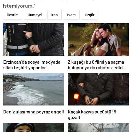
istemiyorum.”
Devrim
Humeyni
İran
İslam
Özgür
Erzincan’da sosyal medyada
Z kuşağı bu 6 filmi ya saçma
silah teşhiri yapanlar
buluyor ya da rahatsız edici
yakalandı
ve toksik!
Deniz ulaşımına poyraz engeli
Kaçak kazıya suçüstü! 5
gözaltı