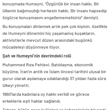
konuşmada Humeyni, “Özgürlük bir insan hakkı. Bir
ülkenin bağımsızlığı herkesin hakkı. Bir insanı hapsedip
özgürce konuşmasını engellememelisiniz” demişti.
Bu konuşmaları dinlemek artık pek çok kişinin, özellikle
de Humeyni dönemini hiç yaşamamış kuşakların,
aktivistlerle mevcut düzen arasındaki bugünkü
mücadeleyi düşünmeye itiyor.
Şah ve Humeyni’nin devrimdeki rolü
Muhammed Rıza Pehlevi, Batılılaşma, ekonomik
büyüme, İran’ın antik ve İslam öncesi tarihini ulusal bir
gurur olarak aşılamaya odaklandığı 37 yıldan fazla süre
ülkeyi yönetti.
1960’larda kadınlara oy hakkı verildi ve görece
erkeklerle eşit haklar sağlandı.
Tahran, bütün gece kulüpleri ve kabareleriyle bir parti