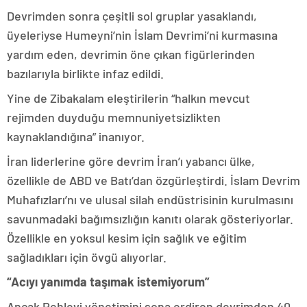
Devrimden sonra çeşitli sol gruplar yasaklandı,
üyeleriyse Humeyni’nin İslam Devrimi’ni kurmasına
yardım eden, devrimin öne çıkan figürlerinden
bazılarıyla birlikte infaz edildi.
Yine de Zibakalam eleştirilerin “halkın mevcut
rejimden duyduğu memnuniyetsizlikten
kaynaklandığına” inanıyor.
İran liderlerine göre devrim İran’ı yabancı ülke,
özellikle de ABD ve Batı’dan özgürleştirdi. İslam Devrim
Muhafızları’nı ve ulusal silah endüstrisinin kurulmasını
savunmadaki bağımsızlığın kanıtı olarak gösteriyorlar.
Özellikle en yoksul kesim için sağlık ve eğitim
sağladıkları için övgü alıyorlar.
“Acıyı yanımda taşımak istemiyorum”
Ancak Pehlevi yönetimini sona erdiren devrimden 40