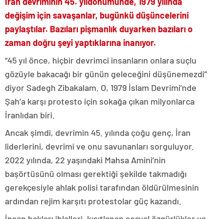
İran devriminin 45. yıldönümünde, 1979 yılında
değişim için savaşanlar, bugünkü düşüncelerini
paylaştılar. Bazıları pişmanlık duyarken bazıları o
zaman doğru şeyi yaptıklarına inanıyor.
“45 yıl önce, hiçbir devrimci insanların onlara suçlu
gözüyle bakacağı bir günün geleceğini düşünemezdi”
diyor Sadegh Zibakalam. O, 1979 İslam Devrimi’nde
Şah’a karşı protesto için sokağa çıkan milyonlarca
İranlıdan biri.
Ancak şimdi, devrimin 45. yılında çoğu genç, İran
liderlerini, devrimi ve onu savunanları sorguluyor.
2022 yılında, 22 yaşındaki Mahsa Amini’nin
başörtüsünü olması gerektiği şekilde takmadığı
gerekçesiyle ahlak polisi tarafından öldürülmesinin
ardından rejim karşıtı protestolar güç kazandı.
İnsan hakları ihlalleri, kısıtlanan sosyal özgürlükler ve