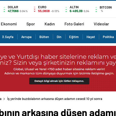
DOLAR
EURO
ALTIN
BITCOIN
47,7066
55,0808
6.495,09
%
0.04%
-0.13%
0,04
Ekonomi
Spor
Kadın
Foto Galeri
Videolar
3.Sayfa
Avrupa
Bülten
Din
Eğitim
Hayat
Politika
a
İş yerinde buzdolabının arkasına düşen adamın cesedi 10 yıl sonra
bının arkasına düşen adamın