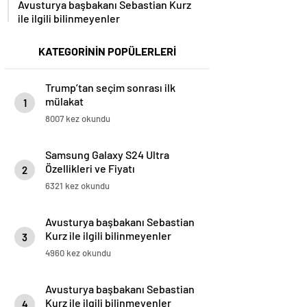
Avusturya başbakanı Sebastian Kurz
ile ilgili bilinmeyenler
KATEGORİNİN POPÜLERLERİ
Trump’tan seçim sonrası ilk
mülakat
1
8007 kez okundu
Samsung Galaxy S24 Ultra
Özellikleri ve Fiyatı
2
6321 kez okundu
Avusturya başbakanı Sebastian
Kurz ile ilgili bilinmeyenler
3
4960 kez okundu
Avusturya başbakanı Sebastian
Kurz ile ilgili bilinmeyenler
4