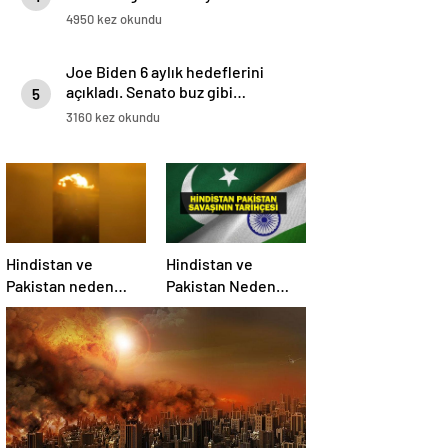
4950 kez okundu
Joe Biden 6 aylık hedeflerini
açıkladı. Senato buz gibi…
5
3160 kez okundu
Hindistan ve
Hindistan ve
Pakistan neden
Pakistan Neden
savaşıyor?
Savaşıyor? Keşmir
Sorunu Nedir?
Neden Savaş
Başladı? İşte
Hindistan Pakistan
Savaşının Tarihçesi!