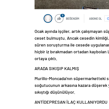
0
BEĞENDİM
ABONE OL
Ocak ayında işçiler, artık çalışmayan sü
ceset bulmuştu. Ancak cesedin kimliği, 
süren soruşturma ile cesede uygulanan
hiçbir iz bırakmadan ortadan kaybolan L
ortaya çıktı.
ARADA SIKIŞIP KALMIŞ
Murillo-Moncada’nın süpermarketteki so
soğutucunun arkasına kazara düşerek y
sıkıştığı düşünülüyor.
ANTİDEPRESAN İLAÇ KULLANIYORDU