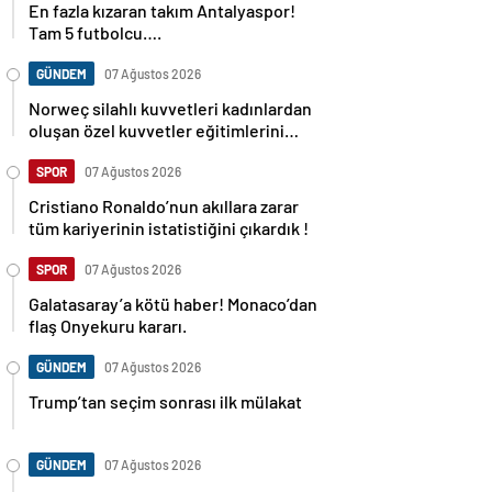
En fazla kızaran takım Antalyaspor!
Tam 5 futbolcu….
GÜNDEM
07 Ağustos 2026
Norweç silahlı kuvvetleri kadınlardan
oluşan özel kuvvetler eğitimlerini
başlattı.
SPOR
07 Ağustos 2026
Cristiano Ronaldo’nun akıllara zarar
tüm kariyerinin istatistiğini çıkardık !
SPOR
07 Ağustos 2026
Galatasaray’a kötü haber! Monaco’dan
flaş Onyekuru kararı.
GÜNDEM
07 Ağustos 2026
Trump’tan seçim sonrası ilk mülakat
GÜNDEM
07 Ağustos 2026