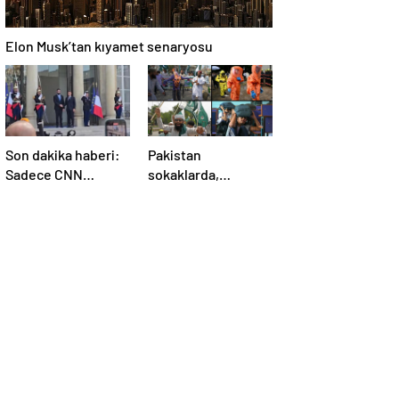
Elon Musk’tan kıyamet senaryosu
Son dakika haberi:
Pakistan
Sadece CNN
sokaklarda,
TÜRK’te: Şara
Hindistan
Elize’de! Suriye
tatbikatta: “Ateşle
Lideri, Macron ile
oynuyor”
görüşüyor