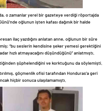
, o zamanlar yerel bir gazeteye verdiği röportajda
ünü’nde oğlunun işten kafası dağınık bir halde
esan ilaç yazdığını anlatan anne, oğlunun bir süre
miş; “bu seslerin kendisine şeker yemesi gerektiğini
kadar hızlı atmayacağını düşündüğünü” anlatmıştı.
ttiğinden şüphelendiğini ve korktuğunu da söylemişti.
ırılmış, göçmenlik ofisi tarafından Honduras’a geri
ancak hiçbir sonuca ulaşılamamıştı.