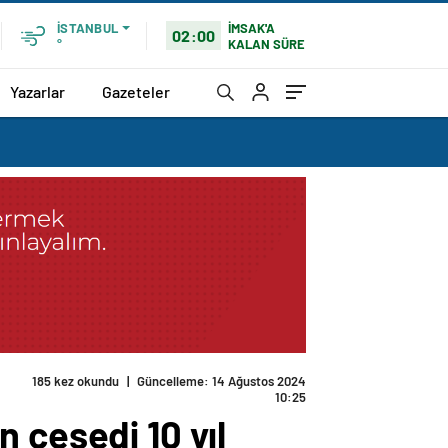
İMSAK'A
İSTANBUL
02:00
KALAN SÜRE
°
Yazarlar
Gazeteler
185 kez okundu
|
Güncelleme: 14 Ağustos 2024
10:25
 cesedi 10 yıl