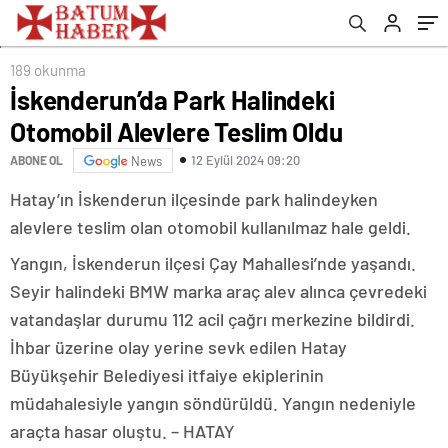
189 okunma
İskenderun’da Park Halindeki
Otomobil Alevlere Teslim Oldu
12 Eylül 2024 09:20
ABONE OL
News
Hatay’ın İskenderun ilçesinde park halindeyken
alevlere teslim olan otomobil kullanılmaz hale geldi.
Yangın, İskenderun ilçesi Çay Mahallesi’nde yaşandı.
Seyir halindeki BMW marka araç alev alınca çevredeki
vatandaşlar durumu 112 acil çağrı merkezine bildirdi.
İhbar üzerine olay yerine sevk edilen Hatay
Büyükşehir Belediyesi itfaiye ekiplerinin
müdahalesiyle yangın söndürüldü. Yangın nedeniyle
araçta hasar oluştu. – HATAY