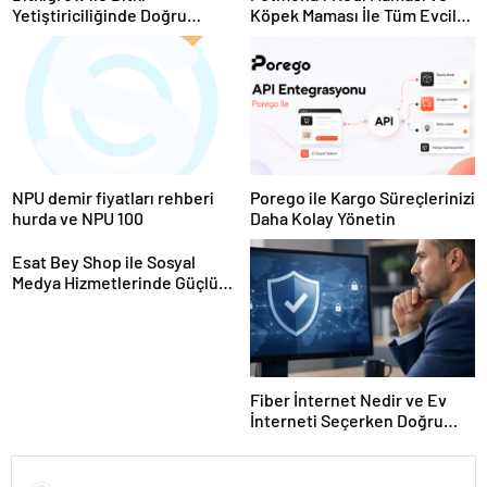
Yetiştiriciliğinde Doğru
Köpek Maması İle Tüm Evcil
Ekipman ve Ürün Seçimi
Hayvan Ürünleri
NPU demir fiyatları rehberi
Porego ile Kargo Süreçlerinizi
hurda ve NPU 100
Daha Kolay Yönetin
Esat Bey Shop ile Sosyal
Medya Hizmetlerinde Güçlü
Panel Deneyimi
Fiber İnternet Nedir ve Ev
İnterneti Seçerken Doğru
Kararı Nasıl Verirsiniz