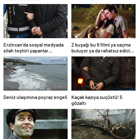
Erzincan’da sosyal medyada
Z kuşağı bu 6 filmi ya saçma
silah teşhiri yapanlar
buluyor ya da rahatsız edici
yakalandı
ve toksik!
Deniz ulaşımına poyraz engeli
Kaçak kazıya suçüstü! 5
gözaltı