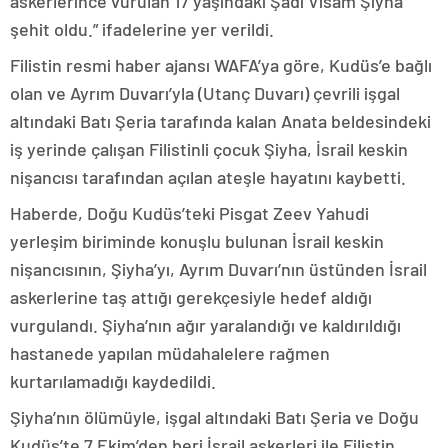
askerlerince vurulan 17 yaşındaki Şadi Visam Şiyha
şehit oldu.” ifadelerine yer verildi.
Filistin resmi haber ajansı WAFA’ya göre, Kudüs’e bağlı
olan ve Ayrım Duvarı’yla (Utanç Duvarı) çevrili işgal
altındaki Batı Şeria tarafında kalan Anata beldesindeki
iş yerinde çalışan Filistinli çocuk Şiyha, İsrail keskin
nişancısı tarafından açılan ateşle hayatını kaybetti.
Haberde, Doğu Kudüs’teki Pisgat Zeev Yahudi
yerleşim biriminde konuşlu bulunan İsrail keskin
nişancısının, Şiyha’yı, Ayrım Duvarı’nın üstünden İsrail
askerlerine taş attığı gerekçesiyle hedef aldığı
vurgulandı. Şiyha’nın ağır yaralandığı ve kaldırıldığı
hastanede yapılan müdahalelere rağmen
kurtarılamadığı kaydedildi.
Şiyha’nın ölümüyle, işgal altındaki Batı Şeria ve Doğu
Kudüs’te 7 Ekim’den beri İsrail askerleri ile Filistin