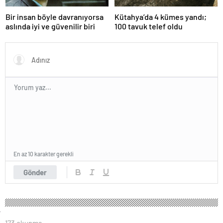
Bir insan böyle davranıyorsa
Kütahya’da 4 kümes yandı;
aslında iyi ve güvenilir biri
100 tavuk telef oldu
En az 10 karakter gerekli
Gönder
173 okunma