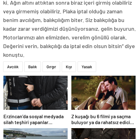
ki. Ağın altını attıktan sonra biraz içeri girmiş olabiliriz
veya girmemiş olabiliriz. Plaka iptal olduğu zaman
benim avcılığım, balıkçılığım biter. Siz balıkçılığa bu
kadar zarar verdiğimizi düşünüyorsanız, gelin buyurun.
Motorlarımızı alın elimizden, verelim gönüllü olarak.
Değerini verin, balıkçılığı da iptal edin olsun bitsin” diye
konuştu.
Avcılık
Balık
Gırgır
Kıyı
Yasak
Erzincan’da sosyal medyada
Z kuşağı bu 6 filmi ya saçma
silah teşhiri yapanlar
buluyor ya da rahatsız edici
yakalandı
ve toksik!