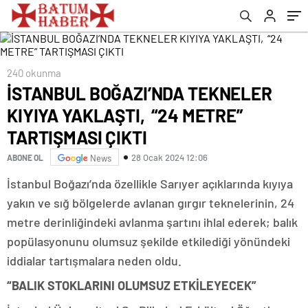
240 okunma
İSTANBUL BOĞAZI’NDA TEKNELER
KIYIYA YAKLAŞTI, “24 METRE”
TARTIŞMASI ÇIKTI
28 Ocak 2024 12:06
ABONE OL
News
İstanbul Boğazı’nda özellikle Sarıyer açıklarında kıyıya
yakın ve sığ bölgelerde avlanan gırgır teknelerinin, 24
metre derinliğindeki avlanma şartını ihlal ederek; balık
popülasyonunu olumsuz şekilde etkilediği yönündeki
iddialar tartışmalara neden oldu.
“BALIK STOKLARINI OLUMSUZ ETKİLEYECEK”