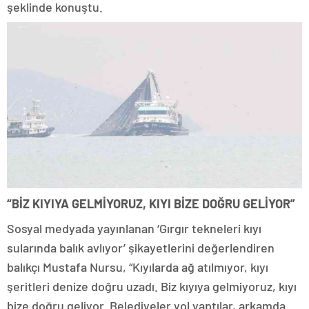
şeklinde konuştu.
“BİZ KIYIYA GELMİYORUZ, KIYI BİZE DOĞRU GELİYOR”
Sosyal medyada yayınlanan ‘Gırgır tekneleri kıyı
sularında balık avlıyor’ şikayetlerini değerlendiren
balıkçı Mustafa Nursu, “Kıyılarda ağ atılmıyor, kıyı
şeritleri denize doğru uzadı. Biz kıyıya gelmiyoruz, kıyı
bize doğru geliyor. Belediyeler yol yaptılar, arkamda