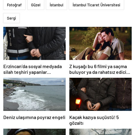
Fotoğraf
Güzel
İstanbul
İstanbul Ticaret Üniversitesi
Sergi
Erzincan’da sosyal medyada
Z kuşağı bu 6 filmi ya saçma
silah teşhiri yapanlar
buluyor ya da rahatsız edici
yakalandı
ve toksik!
Deniz ulaşımına poyraz engeli
Kaçak kazıya suçüstü! 5
gözaltı