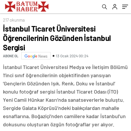
217 okunma
İstanbul Ticaret Üniversitesi
Öğrencilerinin Gözünden İstanbul
Sergisi
13 Ocak 2024 00:24
ABONE OL
News
İstanbul Ticaret Üniversitesi Medya ve İletişim Bölümü
1’inci sınıf öğrencilerinin objektifinden yansıyan
‘Gençlerin Gözünden Işık, Renk, Doku ve İstanbul’
konulu fotoğraf sergisi İstanbul Ticaret Odası (İTO)
Yeni Camii Hünkar Kasrı’nda sanatseverlerle buluştu.
Sergide Galata Köprüsü’ndeki balıkçılardan mahalle
esnaflarına, Boğaziçi’nden camiilere kadar İstanbul’un
dokusunu oluşturan özgün fotoğraflar yer alıyor.