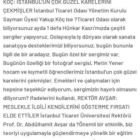
KÖÇ: İSTANBUL’UN ÇOK GÜZEL KARELERİNİ
ÇEKMİŞLER İstanbul Ticaret Odası Yönetim Kurulu
Sayman Üyesi Yakup Köç ise ?Ticaret Odası olarak
biliyorsunuz ayda 1 defa Hünkar Kasrı’mızda çeşitli
sergiler yapıyoruz. Dolayısıyla iş dünyası olarak sanata
sanatçıya desteklerimizi biliyorsunuz, bugün bununla
ilgili de bir aradayız. Bugün özel bir sergimiz var.
Bugünün özelliği bir fotoğraf sergisi, Metin Yener
hocam ve kıymetli öğrencilerimiz İstanbul’un çok güzel
karelerini çekmişler. Emekleri ve çalışmaları için
hepsine teşekkür ediyorum, sergimizin hayırlı olmasını
diliyorum? ifadelerini kullandı. REKTÖR AVŞAR:
MESLEKLE İLGİLİ KENDİLERİNİ GÖSTERME FIRSATI
ELDE ETTİLER İstanbul Ticaret Üniversitesi Rektörü
Prof. Dr. Abdülhamit Avşar da ?Önemli bir etkinlik, biz
teoriyi uygulamayla güçlendirmeye yönelik bir eğitim