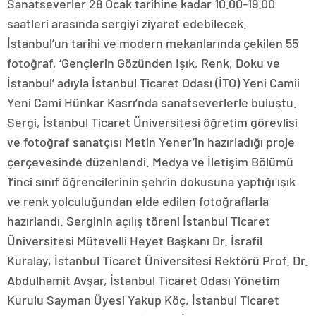
Sanatseverler 28 Ocak tarihine kadar 10.00-19.00
saatleri arasında sergiyi ziyaret edebilecek.
İstanbul’un tarihi ve modern mekanlarında çekilen 55
fotoğraf, ‘Gençlerin Gözünden Işık, Renk, Doku ve
İstanbul’ adıyla İstanbul Ticaret Odası (İTO) Yeni Camii
Yeni Cami Hünkar Kasrı’nda sanatseverlerle buluştu.
Sergi, İstanbul Ticaret Üniversitesi öğretim görevlisi
ve fotoğraf sanatçısı Metin Yener’in hazırladığı proje
çerçevesinde düzenlendi. Medya ve İletişim Bölümü
1’inci sınıf öğrencilerinin şehrin dokusuna yaptığı ışık
ve renk yolculuğundan elde edilen fotoğraflarla
hazırlandı. Serginin açılış töreni İstanbul Ticaret
Üniversitesi Mütevelli Heyet Başkanı Dr. İsrafil
Kuralay, İstanbul Ticaret Üniversitesi Rektörü Prof. Dr.
Abdulhamit Avşar, İstanbul Ticaret Odası Yönetim
Kurulu Sayman Üyesi Yakup Köç, İstanbul Ticaret