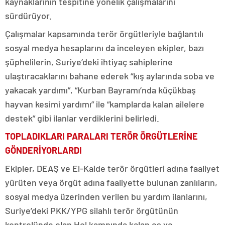
kaynaklarının tespitine yönelik çalışmalarını
sürdürüyor.
Çalışmalar kapsamında terör örgütleriyle bağlantılı
sosyal medya hesaplarını da inceleyen ekipler, bazı
şüphelilerin, Suriye’deki ihtiyaç sahiplerine
ulaştıracaklarını bahane ederek “kış aylarında soba ve
yakacak yardımı”, “Kurban Bayramı’nda küçükbaş
hayvan kesimi yardımı” ile “kamplarda kalan ailelere
destek” gibi ilanlar verdiklerini belirledi.
TOPLADIKLARI PARALARI TERÖR ÖRGÜTLERİNE
GÖNDERİYORLARDI
Ekipler, DEAŞ ve El-Kaide terör örgütleri adına faaliyet
yürüten veya örgüt adına faaliyette bulunan zanlıların,
sosyal medya üzerinden verilen bu yardım ilanlarını,
Suriye’deki PKK/YPG silahlı terör örgütünün
kontrolünde olan Hol kampında kalan eş ve