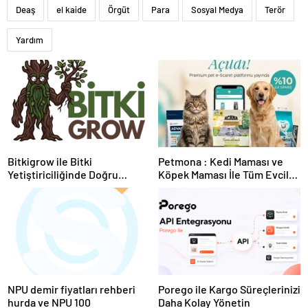
Deaş
el kaide
Örgüt
Para
Sosyal Medya
Terör
Yardım
Bitkigrow ile Bitki
Petmona : Kedi Maması ve
Yetiştiriciliğinde Doğru
Köpek Maması İle Tüm Evcil
Ekipman ve Ürün Seçimi
Hayvan Ürünleri
NPU demir fiyatları rehberi
Porego ile Kargo Süreçlerinizi
hurda ve NPU 100
Daha Kolay Yönetin