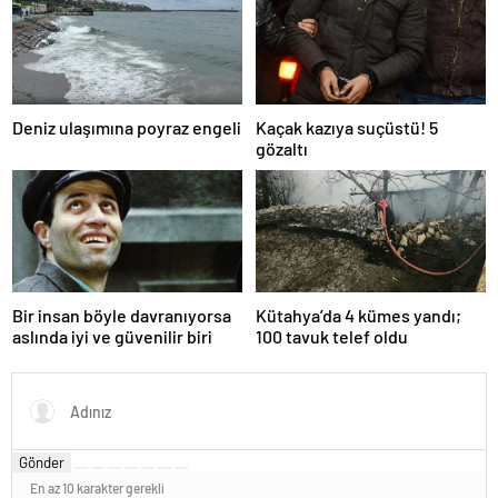
Deniz ulaşımına poyraz engeli
Kaçak kazıya suçüstü! 5
gözaltı
Bir insan böyle davranıyorsa
Kütahya’da 4 kümes yandı;
aslında iyi ve güvenilir biri
100 tavuk telef oldu
Gönder
En az 10 karakter gerekli