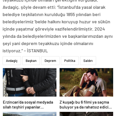
Avdagiç, şöyle devam etti: “İstanbul’da yasal olarak
belediye teşkilatının kurulduğu 1855 yılından beri
belediyelerimiz ‘belde halkını koruyup huzur ve sükün
içinde yaşatma’ göreviyle vazifelendirilmiştir. 2024
yılında da belediyelerimizden ve başkanlarımızdan aynı
şeyi yani deprem teyakkuzu içinde olmalarını
istiyoruz.” – İSTANBUL
Avdagiç
Başkan
Deprem
Politika
Saldırı
Erzincan’da sosyal medyada
Z kuşağı bu 6 filmi ya saçma
silah teşhiri yapanlar
buluyor ya da rahatsız edici
yakalandı
ve toksik!