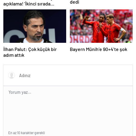
dedi
açıklama! ‘İkinci sırada
bitireceğiz’
İlhan Palut: Çok küçük bir
Bayern Münih’e 90+4’te şok
adım attık
En az 10 karakter gerekli