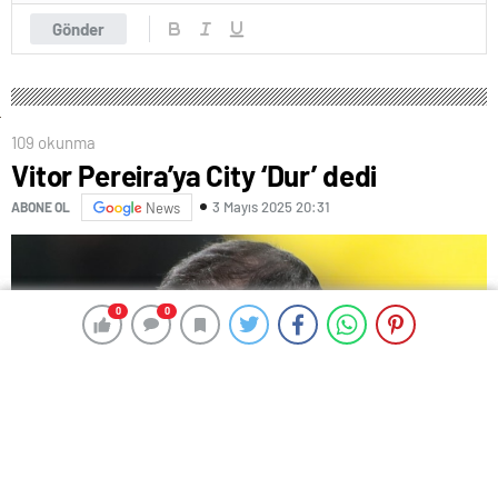
Gönder
109 okunma
Vitor Pereira’ya City ‘Dur’ dedi
3 Mayıs 2025 20:31
ABONE OL
News
0
0
0
0