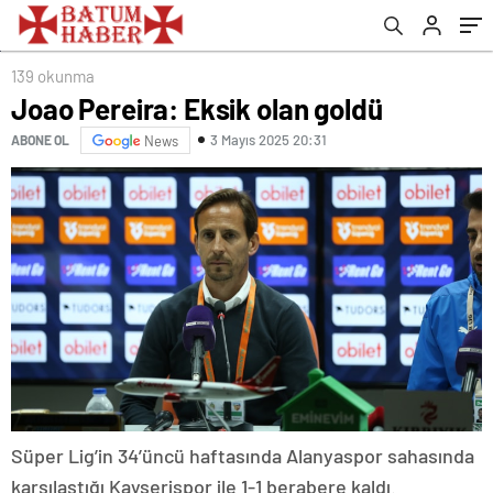
139 okunma
Joao Pereira: Eksik olan goldü
3 Mayıs 2025 20:31
ABONE OL
News
Süper Lig’in 34’üncü haftasında Alanyaspor sahasında
karşılaştığı Kayserispor ile 1-1 berabere kaldı.