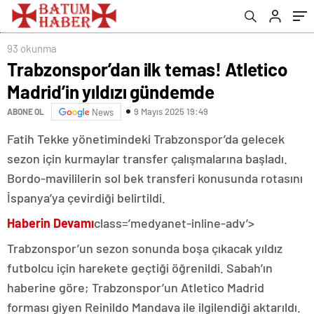
93 okunma
Trabzonspor’dan ilk temas! Atletico
Madrid’in yıldızı gündemde
9 Mayıs 2025 19:49
ABONE OL
News
Fatih Tekke yönetimindeki Trabzonspor’da gelecek
sezon için kurmaylar transfer çalışmalarına başladı.
Bordo-mavililerin sol bek transferi konusunda rotasını
İspanya’ya çevirdiği belirtildi.
Haberin Devamı
class=’medyanet-inline-adv’>
Trabzonspor’un sezon sonunda boşa çıkacak yıldız
futbolcu için harekete geçtiği öğrenildi. Sabah’ın
haberine göre; Trabzonspor’un Atletico Madrid
forması giyen Reinildo Mandava ile ilgilendiği aktarıldı.