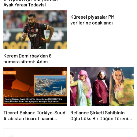
Ayak Yarası Tedavisi
Küresel piyasalar PMI
verilerine odaklandı
Kerem Demirbay’dan 8
numara sitemi: Adım
Kereminho olsaydı…
Ticaret Bakanı: Türkiye-Suudi
Reliance Şirketi Sahibinin
Arabistan ticaret hacmi
Oğlu Lüks Bir Düğün Töreni
artacak
Düzenledi