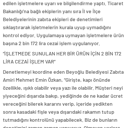
edilen işletmelere uyarı ve bilgilendirme yaptı. Ticaret
Bakanlığı’na bağlı ekiplerin yanı sıra İl ve İlçe
Belediyelerinin zabıta ekipleri de denetimleri
sıklaştırarak işletmelerin kurala uyup uymadığını
kontrol ediyor. Uygulamaya uymayan işletmelere ürün
başına 2 bin 172 lira cezai işlem uygulanıyor.
“İŞLETMEDE SUNULAN HER BİR ÜRÜN İÇİN 2 BİN 172
LİRA CEZAİ İŞLEM VAR”
Denetlemeyi koordine eden Beyoğlu Belediyesi Zabıta
Amiri Mehmet Emin Özkan, “Girişte, kapı önünde
özellikle, ışıklı olabilir veya yazı ile olabilir. Müşteri neyi
yiyeceğini dışarıda bakıp, yediğinde de ne kadar ücret
vereceğini bilerek kararını verip, içeride yedikten
sonra kasadaki fişle veya dışarıdaki rakamın tutup
tutmadığını kontrolünü yapabilecek. Biz de bunların
denetimini zaman zaman yapıyoruz. Olmayan yerlere