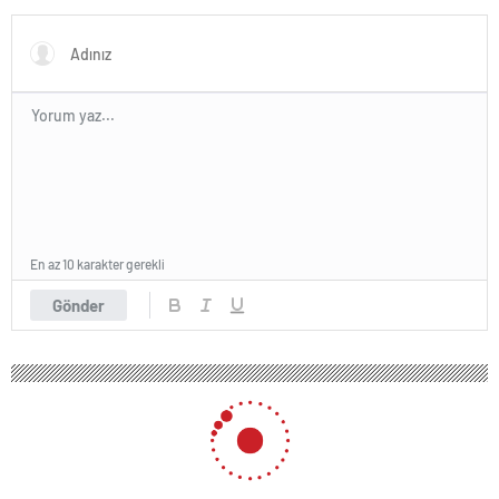
lolipop aldı
En az 10 karakter gerekli
Gönder
190 okunma
Rusya-Ukrayna hattında çatışmalar
şiddetlendi