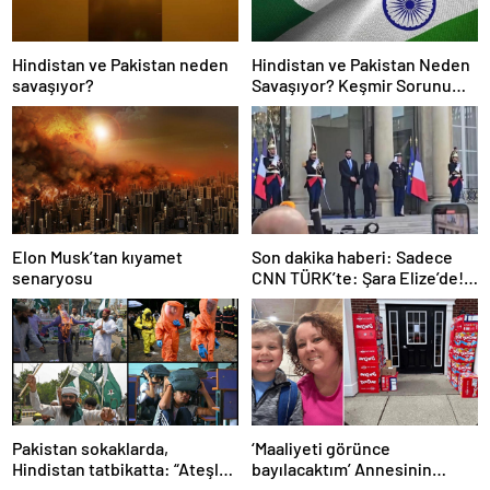
Hindistan ve Pakistan neden
Hindistan ve Pakistan Neden
savaşıyor?
Savaşıyor? Keşmir Sorunu
Nedir? Neden Savaş Başladı?
İşte Hindistan Pakistan
Savaşının Tarihçesi!
Elon Musk’tan kıyamet
Son dakika haberi: Sadece
senaryosu
CNN TÜRK’te: Şara Elize’de!
Suriye Lideri, Macron ile
görüşüyor
Pakistan sokaklarda,
‘Maaliyeti görünce
Hindistan tatbikatta: “Ateşle
bayılacaktım’ Annesinin
oynuyor”
telefonundan 70 bin tane