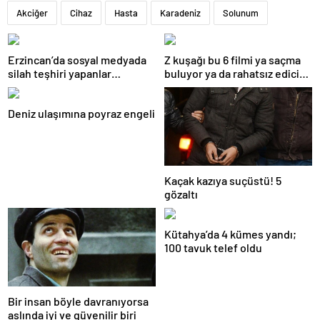
Akciğer
Cihaz
Hasta
Karadeniz
Solunum
Erzincan’da sosyal medyada
Z kuşağı bu 6 filmi ya saçma
silah teşhiri yapanlar
buluyor ya da rahatsız edici
yakalandı
ve toksik!
Deniz ulaşımına poyraz engeli
Kaçak kazıya suçüstü! 5
gözaltı
Kütahya’da 4 kümes yandı;
100 tavuk telef oldu
Bir insan böyle davranıyorsa
aslında iyi ve güvenilir biri